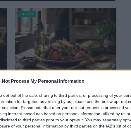
GUSTO
 Not Process My Personal Information
Vacanze 2026: come gli italiani
scelgono i ristoranti e vivono
l’esperienza gastronomica
to opt-out of the sale, sharing to third parties, or processing of your per
formation for targeted advertising by us, please use the below opt-out s
L'estate 2026 vede gli italiani alla ricerca di
r selection. Please note that after your opt-out request is processed y
autenticità gastronomica durante le vacanze, con
eing interest-based ads based on personal information utilized by us or
una spiccata preferenza per i sapori locali e…
disclosed to third parties prior to your opt-out. You may separately opt-
Susanna Riva · 1 Ago 2026
losure of your personal information by third parties on the IAB’s list of