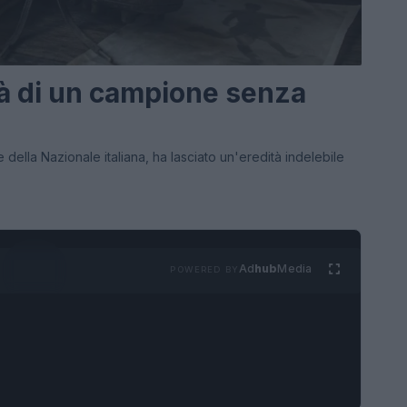
ità di un campione senza
 della Nazionale italiana, ha lasciato un'eredità indelebile
Ad
hub
Media
POWERED BY