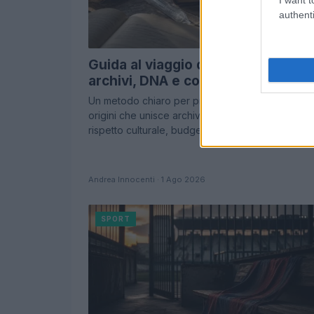
authenti
Guida al viaggio delle origini tra
archivi, DNA e comunità
Un metodo chiaro per progettare un viaggio del
origini che unisce archivi, DNA e comunità, con
rispetto culturale, budget realistico e logistica…
Andrea Innocenti · 1 Ago 2026
SPORT