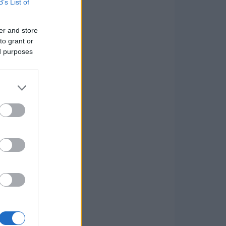
B’s List of
er and store
to grant or
ed purposes