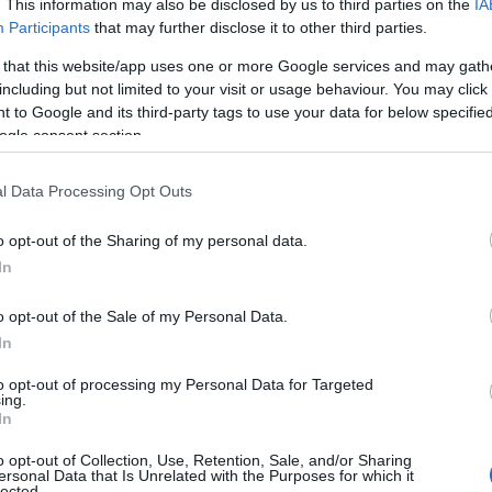
. This information may also be disclosed by us to third parties on the
IA
Participants
that may further disclose it to other third parties.
LIFESTYLE
 that this website/app uses one or more Google services and may gath
including but not limited to your visit or usage behaviour. You may click 
 to Google and its third-party tags to use your data for below specifi
ogle consent section.
l Data Processing Opt Outs
o opt-out of the Sharing of my personal data.
In
hic
Slow living 4.0: integrare
minimalismo digitale e automazioni
o opt-out of the Sale of my Personal Data.
In
Strategie pratiche per unire tecnologia e lentezza:
automazioni utili, minimalismo digitale, cibo locale e
to opt-out of processing my Personal Data for Targeted
indicatori per misurare impatto e benessere.
ing.
In
Camilla Pellegrini · 1 Ago 2026
o opt-out of Collection, Use, Retention, Sale, and/or Sharing
ersonal Data that Is Unrelated with the Purposes for which it
lected.