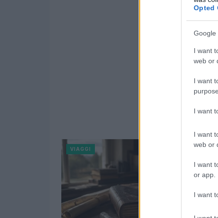
Opted 
Google 
I want t
web or d
I want t
purpose
I want 
I want t
web or d
VIAGGI
I want t
or app.
I want t
I want t