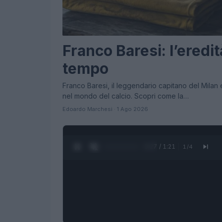
Franco Baresi: l’ered
tempo
Franco Baresi, il leggendario capitano del Milan e
nel mondo del calcio. Scopri come la…
Edoardo Marchesi · 1 Ago 2026
0:28 / 1:21
1
/
4