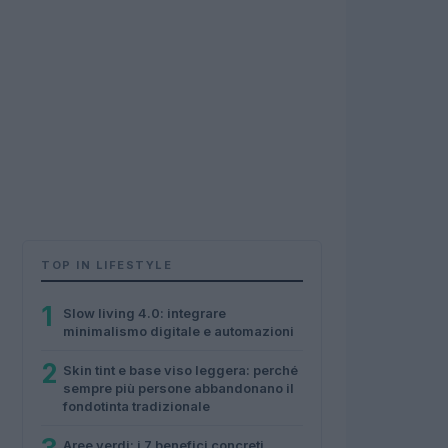
TOP IN LIFESTYLE
1
Slow living 4.0: integrare
minimalismo digitale e automazioni
2
Skin tint e base viso leggera: perché
sempre più persone abbandonano il
fondotinta tradizionale
Aree verdi: i 7 benefici concreti