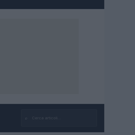
⌕
Cerca