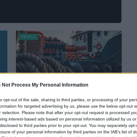
PEOPLE
 Not Process My Personal Information
no
SOS Humanity 1 fermata per 60
to opt-out of the sale, sharing to third parties, or processing of your per
giorni: quando la normativa
formation for targeted advertising by us, please use the below opt-out s
nazionale contrasta il soccorso in
r selection. Please note that after your opt-out request is processed y
ose
mare
eing interest-based ads based on personal information utilized by us or
disclosed to third parties prior to your opt-out. You may separately opt-
La nave della Justice Fleet è operativa ma non può
losure of your personal information by third parties on the IAB’s list of
uscire dal porto: addestramento continuo,