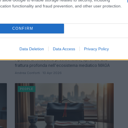
cation functionality and fraud prevention, and other user protection.
CONFIRM
o
Crisi interna al movimento MAGA
dopo le richieste di rimozione di
Candace Owens
Data Deletion
Data Access
Privacy Policy
per
Candace Owens e altre voci conservatrici sollevano
l'ipotesi di rimozione presidenziale, aprendo una
frattura profonda nell'ecosistema mediatico MAGA
Andrea Conforti · 10 Apr 2026
PEOPLE