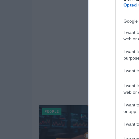
Opted 
Google 
I want t
web or d
I want t
purpose
I want 
I want t
web or d
I want t
or app.
PEOPLE
I want t
I want t