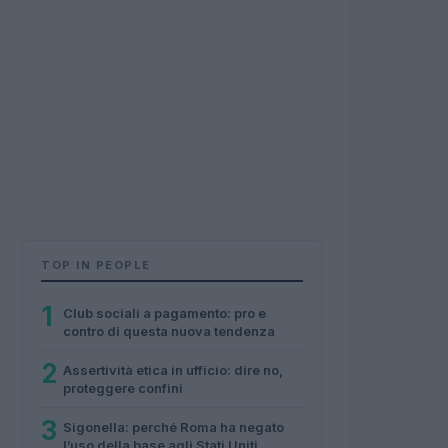
TOP IN PEOPLE
1
Club sociali a pagamento: pro e
contro di questa nuova tendenza
2
Assertività etica in ufficio: dire no,
proteggere confini
3
Sigonella: perché Roma ha negato
l’uso della base agli Stati Uniti