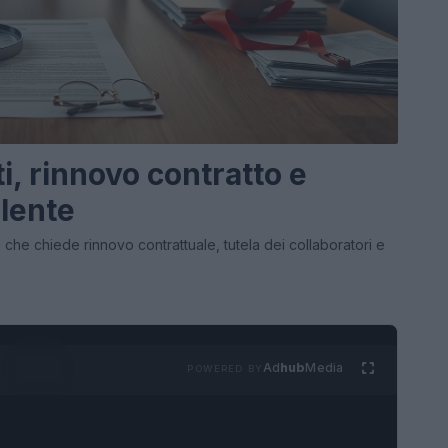
i, rinnovo contratto e
 lente
ta che chiede rinnovo contrattuale, tutela dei collaboratori e
Ad
hub
Media
POWERED BY