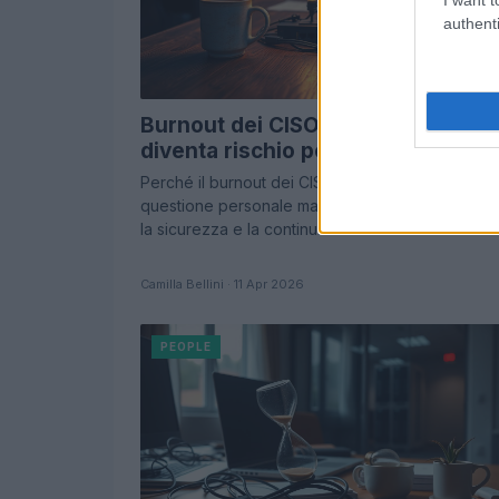
authenti
Burnout dei CISO: quando il disagi
diventa rischio per l’impresa
Perché il burnout dei CISO non è solo una
questione personale ma una minaccia concreta 
la sicurezza e la continuità aziendale
Camilla Bellini · 11 Apr 2026
PEOPLE