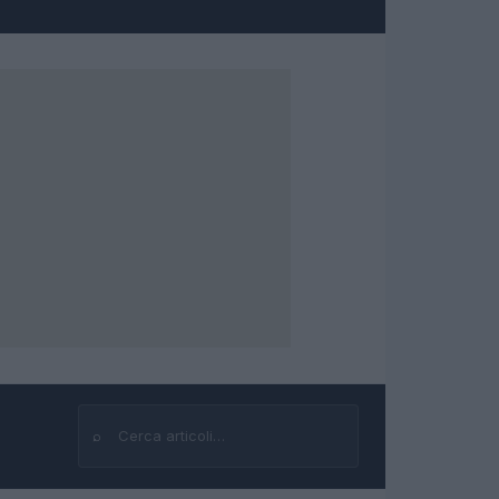
⌕
Cerca