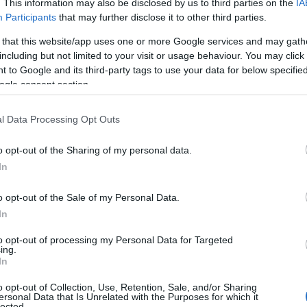
. This information may also be disclosed by us to third parties on the
IA
documentazione e una causa legale che mette…
Participants
that may further disclose it to other third parties.
Ilaria Beretta · 12 Apr 2026
 that this website/app uses one or more Google services and may gath
including but not limited to your visit or usage behaviour. You may click 
PEOPLE
 to Google and its third-party tags to use your data for below specifi
ogle consent section.
l Data Processing Opt Outs
o opt-out of the Sharing of my personal data.
In
o opt-out of the Sale of my Personal Data.
Burnout dei CISO e impatto sul
In
business: come limitare i danni
Scopri perché lo stress dei responsabili della
to opt-out of processing my Personal Data for Targeted
ing.
sicurezza non è solo un problema personale ma
In
una vulnerabilità strategica
à
o opt-out of Collection, Use, Retention, Sale, and/or Sharing
ersonal Data that Is Unrelated with the Purposes for which it
Andrea Conforti · 11 Apr 2026
lected.