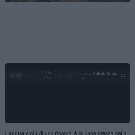
0:29 /
Ad
hub
Media
POWERED
1
/
4
1:50
BY
L’
acqua
è più di una risorsa: è la base stessa della