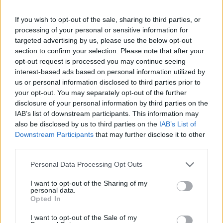
If you wish to opt-out of the sale, sharing to third parties, or
processing of your personal or sensitive information for
targeted advertising by us, please use the below opt-out
section to confirm your selection. Please note that after your
opt-out request is processed you may continue seeing
interest-based ads based on personal information utilized by
us or personal information disclosed to third parties prior to
In conclusione, l’idea che la scarsità d’acqua
your opt-out. You may separately opt-out of the further
disclosure of your personal information by third parties on the
conduca inevitabilmente alla guerra è una
IAB’s list of downstream participants. This information may
semplificazione pericolosa. Le caratteristiche
also be disclosed by us to third parties on the
IAB’s List of
intrinseche dell’
acqua
, la dipendenza geografica
Downstream Participants
that may further disclose it to other
third parties.
tra Paesi vicini e la storia di accordi efficaci
mostrano che la via della diplomazia idrica è
Please note that this website/app uses one or more Google
Personal Data Processing Opt Outs
services and may gather and store information including but
praticabile. Investire in governance, tecnologie di
not limited to your visit or usage behaviour. You may click to
I want to opt-out of the Sharing of my
ricarica delle risorse e istituzioni transfrontaliere
personal data.
grant or deny consent to Google and its third-party tags to
Opted In
offre una strada per trasformare una crisi
use your data for below specified purposes in below Google
consent section.
potenziale in un’opportunità di cooperazione, con
I want to opt-out of the Sale of my