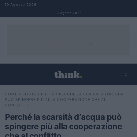
Salta al contenuto
10 Agosto 2026
10 Agosto 2026
⌕
×
⌕
HOME
»
SOSTENIBILITÀ
»
PERCHÉ LA SCARSITÀ D’ACQUA
Cerca
PUÒ SPINGERE PIÙ ALLA COOPERAZIONE CHE AL
CONFLITTO
Perché la scarsità d’acqua può
spingere più alla cooperazione
che al conflitto