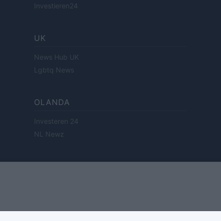
Investieren24
UK
News Hub UK
Lgbtq News
OLANDA
Investeren 24
NL Newz