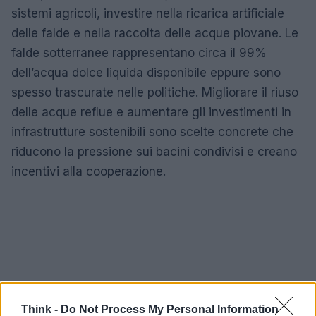
sistemi agricoli, investire nella ricarica artificiale
delle falde e nella raccolta delle acque piovane. Le
falde sotterranee rappresentano circa il 99%
dell’acqua dolce liquida disponibile eppure sono
spesso trascurate nelle politiche. Migliorare il riuso
delle acque reflue e aumentare gli investimenti in
infrastrutture sostenibili sono scelte concrete che
riducono la pressione sui bacini condivisi e creano
incentivi alla cooperazione.
Think -
Do Not Process My Personal Information