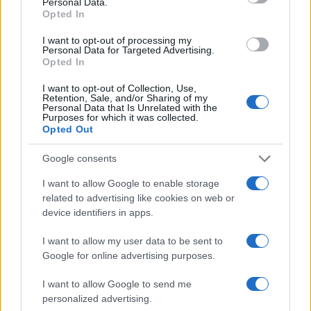
Personal Data.
benefici che vanno oltre il singolo bacino e
Opted In
potrebbero ispirare anche una più ampia diplomazia
I want to opt-out of processing my
climatica.
Personal Data for Targeted Advertising.
Opted In
I want to opt-out of Collection, Use,
Retention, Sale, and/or Sharing of my
AUTORE
Personal Data that Is Unrelated with the
Purposes for which it was collected.
Anna Innocenti
Opted Out
Anna Innocenti ha recuperato per un dossier
le registrazioni del consiglio comunale di
Google consents
Verona dopo una notte in archivio; è
I want to allow Google to enable storage
collabora a coperture breaking con analisi
related to advertising like cookies on web or
storiche e propone rubriche tematiche.
device identifiers in apps.
Laureata al polo veronese, partecipa a tavole
rotonde locali sulla memoria urbana.
I want to allow my user data to be sent to
Google for online advertising purposes.
I want to allow Google to send me
personalized advertising.