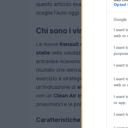
questo articolo esaminiamo i punteggi, i
Opted 
sceglie l’auto oggi.
Google 
Chi sono i vincitori e per
I want t
web or d
Le nuove
Renault 4 E‑Tech
e
Renault
I want t
stelle
nella valutazione di
Green NCA
purpose
entrambe ricevono il punteggio massim
I want 
risultato che deriva da un combinato di 
esercizio e strategie di riciclo. La Rena
I want t
web or d
un’indicazione di
efficienza energeti
con un
Clean Air Index
di 9,4/10 grazie
I want t
or app.
pneumatici
e le polveri emesse.
I want t
Caratteristiche tecniche salient
I want t