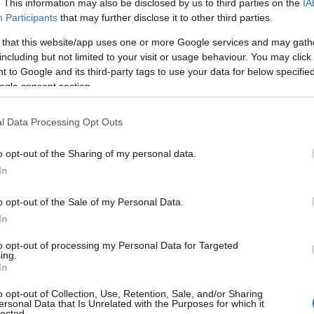
. This information may also be disclosed by us to third parties on the
IA
Participants
that may further disclose it to other third parties.
 that this website/app uses one or more Google services and may gath
including but not limited to your visit or usage behaviour. You may click 
 to Google and its third-party tags to use your data for below specifi
ogle consent section.
l Data Processing Opt Outs
o opt-out of the Sharing of my personal data.
In
o opt-out of the Sale of my Personal Data.
In
to opt-out of processing my Personal Data for Targeted
ing.
In
protagonisti che hanno raggiunto il massimo dei
o opt-out of Collection, Use, Retention, Sale, and/or Sharing
aria hanno ottenuto risultati più variegati. In
ersonal Data that Is Unrelated with the Purposes for which it
lected.