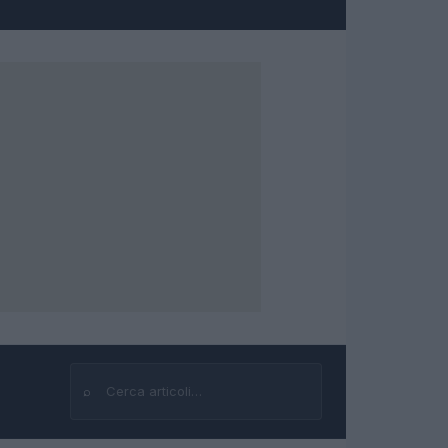
⌕
Cerca