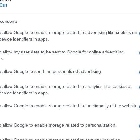
 numeri chiave e le implicazioni pratiche per chi
Out
consents
ché
o allow Google to enable storage related to advertising like cookies on
evice identifiers in apps.
 5 E‑Tech
hanno ottenuto il rating di
cinque
o allow my user data to be sent to Google for online advertising
P
. Le motivazioni non sono solo prestazionali:
s.
o nella categoria
emissioni di gas serra
,
to allow Google to send me personalized advertising.
produzione più efficiente, consumi ridotti in
ult 5 registra un
Clean Air Index
di 9,1/10 e
o allow Google to enable storage related to analytics like cookies on
evice identifiers in apps.
ca
pari a 9,3/10, mentre la Renault 4 si distingue
 a soluzioni che limitano l’
abrasione degli
o allow Google to enable storage related to functionality of the website
o allow Google to enable storage related to personalization.
i
o allow Google to enable storage related to security, including