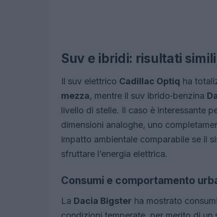
Suv e ibridi: risultati simi
Il suv elettrico
Cadillac Optiq
ha totali
mezza
, mentre il suv ibrido‑benzina
Da
livello di stelle. Il caso è interessant
dimensioni analoghe, uno completamente
impatto ambientale comparabile se il si
sfruttare l’energia elettrica.
Consumi e comportamento urb
La
Dacia Bigster
ha mostrato consumi u
condizioni temperate, per merito di un 