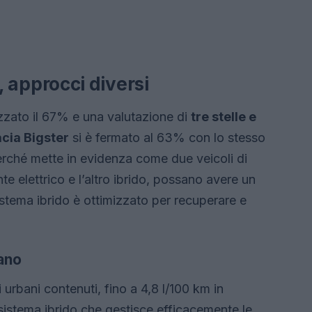
li, approcci diversi
zzato il 67% e una valutazione di
tre stelle e
cia Bigster
si è fermato al 63% con lo stesso
e perché mette in evidenza come due veicoli di
 elettrico e l’altro ibrido, possano avere un
stema ibrido è ottimizzato per recuperare e
ano
rbani contenuti, fino a 4,8 l/100 km in
sistema ibrido che gestisce efficacemente le