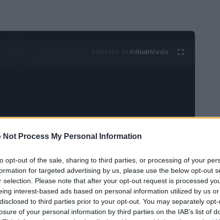
Ad
hub
Media
POWERED BY
 Not Process My Personal Information
ondotta da
Green NCAP
, con la partecipazione
 sei modelli di mercato per valutare
efficienza
to opt-out of the sale, sharing to third parties, or processing of your per
formation for targeted advertising by us, please use the below opt-out s
I risultati mostrano come l’elettrificazione, se
r selection. Please note that after your opt-out request is processed y
ronta climatica lungo l’intero
ciclo di vita
del
eing interest-based ads based on personal information utilized by us or
disclosed to third parties prior to your opt-out. You may separately opt-
losure of your personal information by third parties on the IAB’s list of