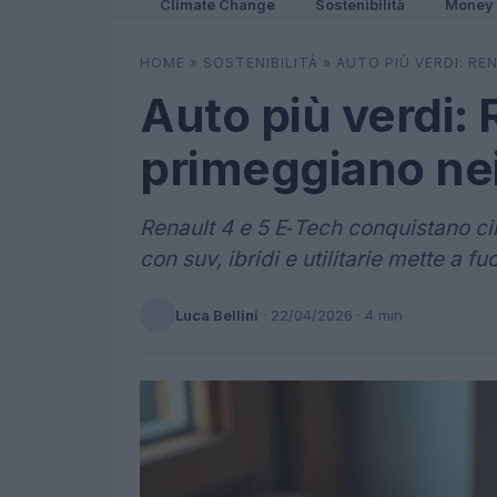
Climate Change
Sostenibilità
Money
HOME
»
SOSTENIBILITÀ
»
AUTO PIÙ VERDI: RE
Auto più verdi: 
primeggiano ne
Renault 4 e 5 E‑Tech conquistano c
con suv, ibridi e utilitarie mette a f
Luca Bellini
·
22/04/2026
· 4 min