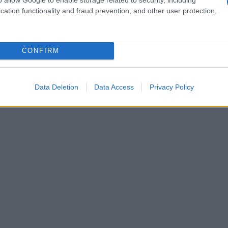
di
ricarica bidirezionale
, che permette di
cation functionality and fraud prevention, and other user protection.
sentito, di restituire energia alla rete. Nei test
o bene nella fase di ricarica, nella gestione del
CONFIRM
o quotidiano, mostrando valori di consumo
Data Deletion
Data Access
Privacy Policy