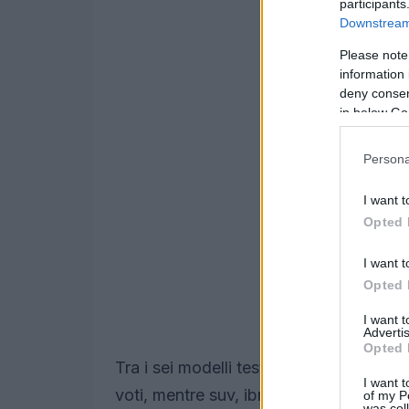
participants
Downstream 
Please note
information 
deny consent
in below Go
Persona
I want t
Opted 
I want t
Opted 
I want 
Advertis
Opted 
Tra i sei modelli testati emergono due 
I want t
voti, mentre suv, ibridi e una nota utilit
of my P
was col