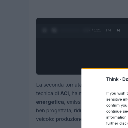
0:28 / 1:21
1
/
4
Think -
Do
La seconda tornata di test del 2026 c
tecnica di
ACI
, ha messo sotto la lente
If you wish 
sensitive in
energetica
, emissioni e impatto reale. 
confirm you
ben progettata, riduca nettamente l’imp
continue se
information 
veicolo: produzione, uso e fine vita.
further disc