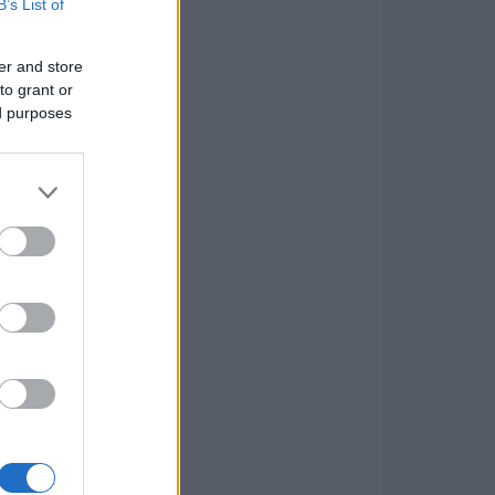
B’s List of
er and store
to grant or
ed purposes