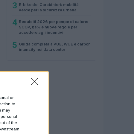
3
E-bike dei Carabinieri: mobilità
verde per la sicurezza urbana
4
Requisiti 2026 per pompe di calore:
SCOP, ηs% e nuove regole per
accedere agli incentivi
5
Guida completa a PUE, WUE e carbon
intensity nei data center
sonal or
ection to
ou may
 personal
out of the
 downstream