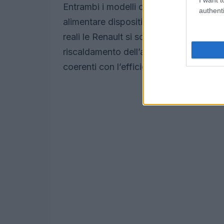
Entrambi i modelli offrono la funzione 
authenti
alimentare dispositivi esterni o, dove con
reali le Renault si sono comportate molt
riscaldamento dell’abitacolo e nell’us
coerenti con l’efficienza dichiarata.