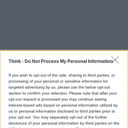
Nota sugli affiliati e trasparenza
Think -
Do Not Process My Personal Information
Informiamo i lettori che alcuni link presenti nelle
If you wish to opt-out of the sale, sharing to third parties, or
offerte possono essere affiliati: gli acquisti
processing of your personal or sensitive information for
effettuati tramite tali link possono generare una
targeted advertising by us, please use the below opt-out
section to confirm your selection. Please note that after your
commissione per il sito che pubblica l’articolo.
opt-out request is processed you may continue seeing
Questo non altera i prezzi proposti da
pCloud
, ma
interest-based ads based on personal information utilized by
è una pratica comune per sostenere contenuti
us or personal information disclosed to third parties prior to
your opt-out. You may separately opt-out of the further
editoriali. In ogni caso, la scelta di un piano
cloud a
disclosure of your personal information by third parties on the
vita
richiede una valutazione personale basata sui