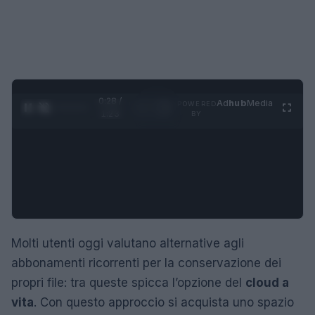
0:29 /
Ad
hub
Media
POWERED
1
/
4
1:23
BY
Molti utenti oggi valutano alternative agli
abbonamenti ricorrenti per la conservazione dei
propri file: tra queste spicca l’opzione del
cloud a
vita
. Con questo approccio si acquista uno spazio