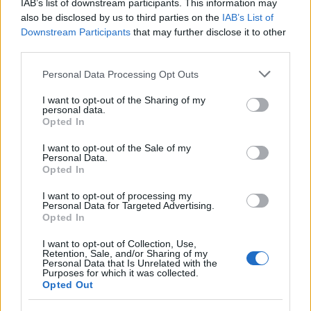
IAB’s list of downstream participants. This information may
bisogni di spazio, sicurezza e budget.
also be disclosed by us to third parties on the
IAB’s List of
Downstream Participants
that may further disclose it to other
third parties.
Please note that this website/app uses one or more Google
Personal Data Processing Opt Outs
AUTORE
services and may gather and store information including but
Matteo Pellegrino
not limited to your visit or usage behaviour. You may click to
I want to opt-out of the Sharing of my
Matteo Pellegrino ha organizzato una sfilata
personal data.
grant or deny consent to Google and its third-party tags to
Opted In
pop-up nei vicoli del Quartieri Spagnoli per
use your data for below specified purposes in below Google
promuovere giovani designer; è editorialista
consent section.
I want to opt-out of the Sale of my
moda che cura rubriche su artigianato e
Personal Data.
tendenze locali. Nato a Napoli, conserva
Opted In
bozze di pattern e appunti presi nelle sartorie
di via Toledo.
I want to opt-out of processing my
Personal Data for Targeted Advertising.
Opted In
I want to opt-out of Collection, Use,
Retention, Sale, and/or Sharing of my
Personal Data that Is Unrelated with the
Purposes for which it was collected.
Opted Out