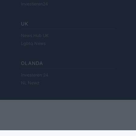
Investieren24
UK
News Hub UK
Lgbtq News
OLANDA
Investeren 24
NL Newz