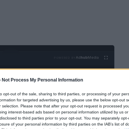
Ad
hub
Media
POWERED BY
 Not Process My Personal Information
to opt-out of the sale, sharing to third parties, or processing of your per
formation for targeted advertising by us, please use the below opt-out s
r selection. Please note that after your opt-out request is processed y
bili nel settore della pulizia industriale passa
eing interest-based ads based on personal information utilized by us or
disclosed to third parties prior to your opt-out. You may separately opt-
 introdurre prodotti a basso impatto o
losure of your personal information by third parties on the IAB’s list of