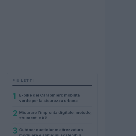
PIÙ LETTI
1
E-bike dei Carabinieri: mobilità
verde per la sicurezza urbana
2
Misurare l’impronta digitale: metodo,
strumenti e KPI
3
Outdoor quotidiano: attrezzatura
modulare e abitudini sostenibili