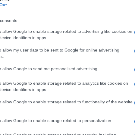
Out
consents
o allow Google to enable storage related to advertising like cookies on
are la formazione
, quali abilità privilegiare e
evice identifiers in apps.
oposto privilegia praticità e adattamento ai ruoli:
o allow my user data to be sent to Google for online advertising
ogni livello richiede contenuti specifici e modalità
s.
stenibilità diventa una risorsa strategica e non
to allow Google to send me personalized advertising.
o allow Google to enable storage related to analytics like cookies on
een contano
evice identifiers in apps.
o diretto sui costi operativi, sulla reputazione
o allow Google to enable storage related to functionality of the website
 Implementarle significa ridurre consumi
 dei rifiuti e ottimizzare l’uso dei prodotti
o allow Google to enable storage related to personalization.
me un’orchestra, le competenze sono lo spartito
o allow Google to enable storage related to security, including