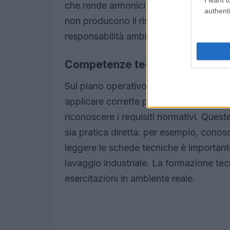
che rende armonici strumenti diversi: s
authenti
non producono il risultato atteso. Inolt
responsabilità ambientale, trasforman
Competenze tecniche
Sul piano operativo servono abilità pre
applicare corrette procedure di
gestione
riconoscere i requisiti normativi. Que
sia pratica diretta: per esempio, conosc
leggere le schede tecniche è important
lavaggio industriale. La formazione te
esercitazioni in ambiente reale.