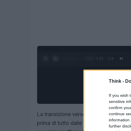
0:28 / 1:21
1
/
4
Think -
Do
If you wish 
sensitive in
confirm you
La transizione verso processi più sosteni
continue se
information 
prima di tutto dalle persone. Non basta
further disc