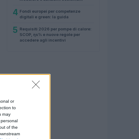
4
Fondi europei per competenze
digitali e green: la guida
5
Requisiti 2026 per pompe di calore:
SCOP, ηs% e nuove regole per
accedere agli incentivi
sonal or
ection to
ou may
 personal
out of the
 downstream