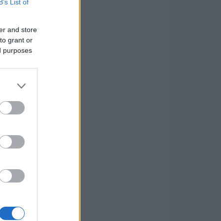
B’s List of
er and store
to grant or
ed purposes