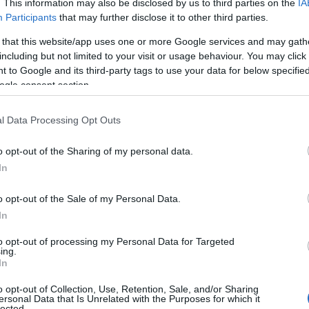
re
competenze green
diffuse e trasferibili, che
. This information may also be disclosed by us to third parties on the
IA
Participants
that may further disclose it to other third parties.
 principi ambientali nella routine operativa. Per
 that this website/app uses one or more Google services and may gath
sieme di conoscenze e comportamenti che
including but not limited to your visit or usage behaviour. You may click 
 e rispettano le
normative ambientali
durante le
 to Google and its third-party tags to use your data for below specifi
ogle consent section.
l Data Processing Opt Outs
o opt-out of the Sharing of my personal data.
In
o opt-out of the Sale of my Personal Data.
In
to opt-out of processing my Personal Data for Targeted
ing.
In
o opt-out of Collection, Use, Retention, Sale, and/or Sharing
ersonal Data that Is Unrelated with the Purposes for which it
lected.