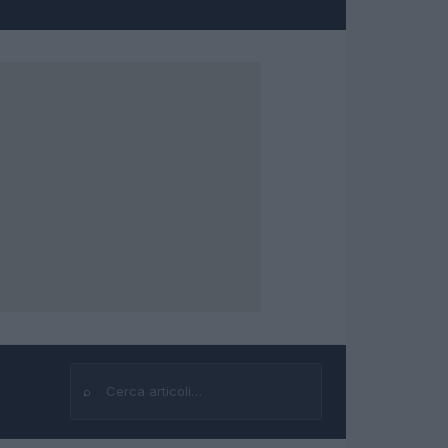
⌕
Cerca