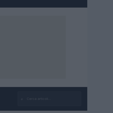
⌕
Cerca