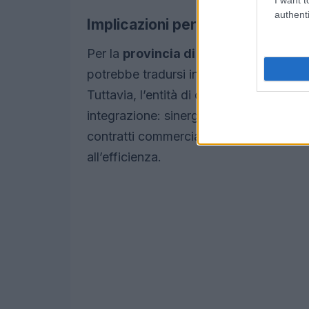
authenti
Implicazioni per il mercato local
Per la
provincia di Verona
e per l’indo
potrebbe tradursi in stabilità occupazi
Tuttavia, l’entità di questi effetti dipe
integrazione: sinergie industriali, intro
contratti commerciali sono scenari poss
all’efficienza.