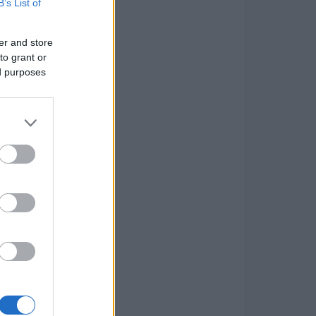
B’s List of
er and store
to grant or
ed purposes