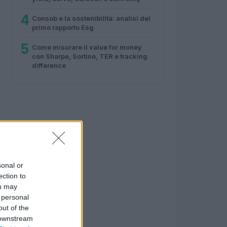
4
Consob e la sostenibilità: analisi del
primo rapporto Esg
5
Come misurare il value for money
con Sharpe, Sortino, TER e tracking
difference
sonal or
ection to
ou may
 personal
out of the
 downstream