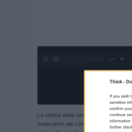
0:27 / 1:23
1
/
4
Think -
Do
If you wish 
sensitive in
confirm you
La notizia della cessione dell’80% di
E
continue se
information 
osservatori del comparto metallurgico.
further disc