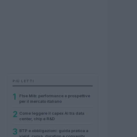
PIÙ LETTI
1
Ftse Mib: performance e prospettive
per il mercato italiano
2
Come leggere il capex AI tra data
center, chip e R&D
3
BTP e obbligazioni: guida pratica a
yield, curva, duration e convexity