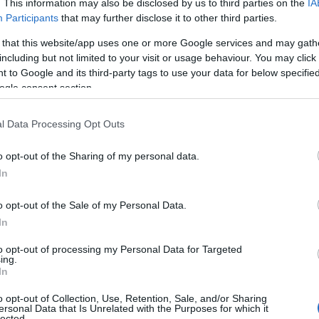
enda è specializzata nel
riciclo dell’alluminio
.
. This information may also be disclosed by us to third parties on the
IA
Participants
that may further disclose it to other third parties.
trollata nel gruppo guidato da
Emirates Global
 that this website/app uses one or more Google services and may gath
 a livello internazionale nel settore dei metalli.
including but not limited to your visit or usage behaviour. You may click 
 to Google and its third-party tags to use your data for below specifi
ogle consent section.
l Data Processing Opt Outs
o opt-out of the Sharing of my personal data.
In
o opt-out of the Sale of my Personal Data.
In
to opt-out of processing my Personal Data for Targeted
ing.
In
o opt-out of Collection, Use, Retention, Sale, and/or Sharing
ersonal Data that Is Unrelated with the Purposes for which it
lected.