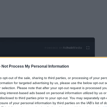
Ad
hub
Media
POWERED BY
 Not Process My Personal Information
to opt-out of the sale, sharing to third parties, or processing of your per
formation for targeted advertising by us, please use the below opt-out s
r selection. Please note that after your opt-out request is processed y
co Green
ha attirato l’attenzione degli
eing interest-based ads based on personal information utilized by us or
disclosed to third parties prior to your opt-out. You may separately opt-
 Fondata dalla
famiglia Scappini
nel 1993 e con
losure of your personal information by third parties on the IAB’s list of