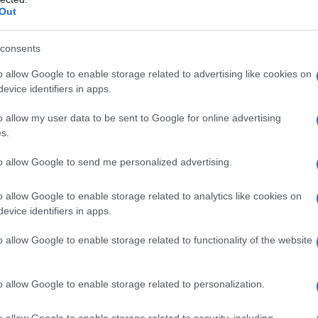
Out
 al vaglio delle
autorità competenti
, aspetto
consents
ni definitive. Sebbene la struttura dell’intesa
o allow Google to enable storage related to advertising like cookies on
i, l’operazione resterà una delle mosse più
evice identifiers in apps.
nale di Eco Green e per l’espansione strategica
o allow my user data to be sent to Google for online advertising
 dell’alluminio.
s.
e conta
to allow Google to send me personalized advertising.
o allow Google to enable storage related to analytics like cookies on
o di
EGA
segna una svolta per una realtà
evice identifiers in apps.
gio di quote maggioritarie implica non solo un
ile ampliamento degli ambiti produttivi e
o allow Google to enable storage related to functionality of the website
un gruppo internazionale può favorire l’accesso a
cessari per scalare la capacità di recupero e
o allow Google to enable storage related to personalization.
o allow Google to enable storage related to security, including