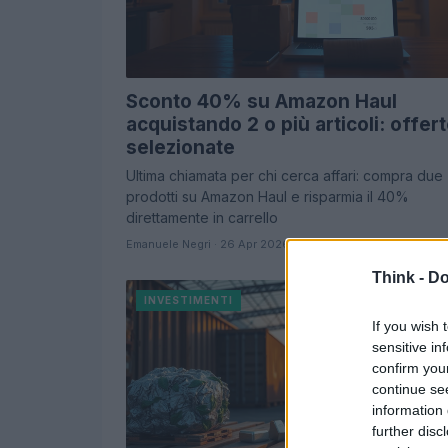
Sconto 40% su Amazon Haul
acquistando 2 o più articoli: offer
selezionate
Ultima chiamata per chi cerca affari: compra due
prodotti su Amazon Haul e risparmia il 40%
direttamente in carrello
Emanuele Negri · 26 Apr 2026
Think -
Do
INVESTIMENTI
If you wish 
sensitive in
confirm you
continue se
information 
further disc