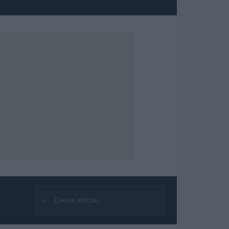
⌕
Cerca