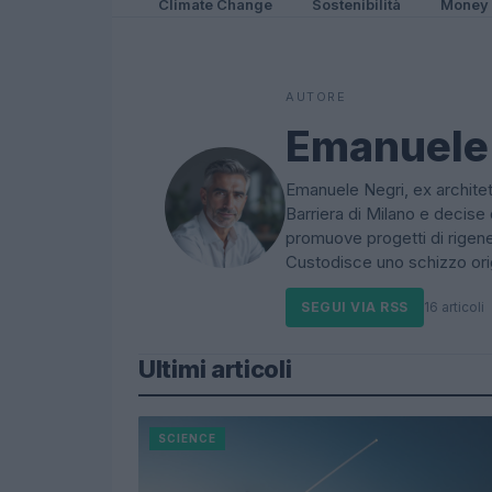
Climate Change
Sostenibilità
Money
AUTORE
Emanuele
Emanuele Negri, ex architet
Barriera di Milano e decise 
promuove progetti di rigener
Custodisce uno schizzo ori
SEGUI VIA RSS
16 articoli
Ultimi articoli
SCIENCE