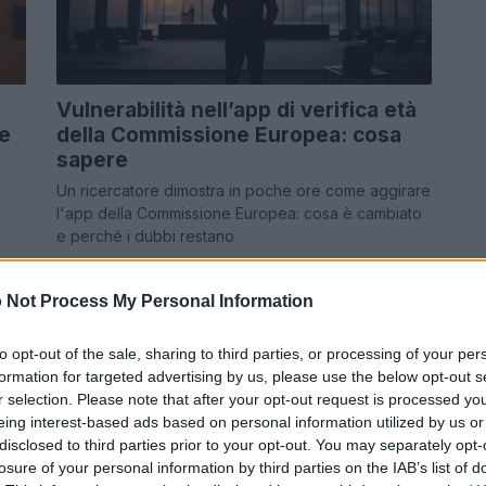
Vulnerabilità nell’app di verifica età
te
della Commissione Europea: cosa
sapere
Un ricercatore dimostra in poche ore come aggirare
l'app della Commissione Europea: cosa è cambiato
e perché i dubbi restano
Emanuele Negri · 25 Apr 2026
 Not Process My Personal Information
PEOPLE
to opt-out of the sale, sharing to third parties, or processing of your per
formation for targeted advertising by us, please use the below opt-out s
r selection. Please note that after your opt-out request is processed y
eing interest-based ads based on personal information utilized by us or
disclosed to third parties prior to your opt-out. You may separately opt-
losure of your personal information by third parties on the IAB’s list of