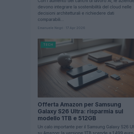
Con l'aumento dei carichi di lavoro AI, le aziend
devono integrare la sostenibilità del cloud nelle
decisioni architetturali e richiedere dati
comparabili…
Emanuele Negri · 17 Apr 2026
TECH
Offerta Amazon per Samsung
Galaxy S26 Ultra: risparmia sul
modello 1TB e 512GB
Un calo importante per il Samsung Galaxy S26 Ul
su Amazon: la versione 1TB scende a 1.499 euro