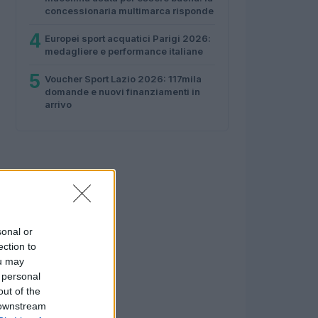
concessionaria multimarca risponde
4
Europei sport acquatici Parigi 2026:
medagliere e performance italiane
5
Voucher Sport Lazio 2026: 117mila
domande e nuovi finanziamenti in
arrivo
sonal or
ection to
ou may
 personal
out of the
 downstream