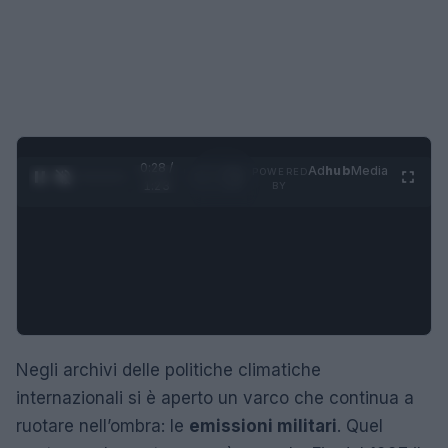
0:29 /
Ad
hub
Media
POWERED
1
/
4
1:23
BY
Negli archivi delle politiche climatiche
internazionali si è aperto un varco che continua a
ruotare nell’ombra: le
emissioni militari
. Quel