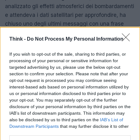
analizzato gli effetti atmosferici dei bombardamenti
e attendeva i dati satellitari per approfondire, ha
chiuso uno degli ultimi messaggi con una frase
lapidaria: «Se sopravvivo, lo farò». Queste parole
Think -
Do Not Process My Personal Information
ricordano che la produzione di conoscenza sulle
ricadute climatiche dei conflitti può essere
If you wish to opt-out of the sale, sharing to third parties, or
ostacolata dalla stessa violenza che vuole
processing of your personal or sensitive information for
documentare.
targeted advertising by us, please use the below opt-out
section to confirm your selection. Please note that after your
opt-out request is processed you may continue seeing
Verso una contabilità possibile
interest-based ads based on personal information utilized by
us or personal information disclosed to third parties prior to
Integrare le
emissioni militari
nei bilanci climatici
your opt-out. You may separately opt-out of the further
richiede volontà politica e strumenti tecnici
disclosure of your personal information by third parties on the
IAB’s list of downstream participants. This information may
realistici: rendicontazioni annuali aggregate,
also be disclosed by us to third parties on the
IAB’s List of
verifiche indipendenti e un ritardo nella
Downstream Participants
that may further disclose it to other
pubblicazione che tuteli la sicurezza. Rendere
third parties.