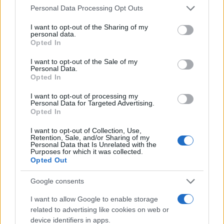
visibile il contributo bellico alle emissioni
Please note that this website/app uses one or more Google
Personal Data Processing Opt Outs
equivarrebbe a includere un grande emettitore
services and may gather and store information including but
not limited to your visit or usage behaviour. You may click to
I want to opt-out of the Sharing of my
nella transizione verso il
net zero
, evitando che
personal data.
grant or deny consent to Google and its third-party tags to
ogni riduzione civile venga sistematicamente erosa
Opted In
use your data for below specified purposes in below Google
dal fumo dei conflitti.
consent section.
I want to opt-out of the Sale of my
Personal Data.
Opted In
La sfida è duplice: misurare senza mettere a rischio
operazioni sensibili e chiedere alle società che
I want to opt-out of processing my
Personal Data for Targeted Advertising.
subiscono i danni di poter contare su riparazioni e
Opted In
politiche di prevenzione. Solo così la contabilità
I want to opt-out of Collection, Use,
climatica potrà essere completa, giusta e coerente
Retention, Sale, and/or Sharing of my
Personal Data that Is Unrelated with the
con l’impegno globale verso una riduzione
Purposes for which it was collected.
Opted Out
autentica delle emissioni.
Google consents
I want to allow Google to enable storage
AUTORE
related to advertising like cookies on web or
Roberto Capelli
device identifiers in apps.