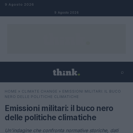
Salta al contenuto
9 Agosto 2026
9 Agosto 2026
⌕
×
⌕
HOME
»
CLIMATE CHANGE
»
EMISSIONI MILITARI: IL BUCO
Cerca
NERO DELLE POLITICHE CLIMATICHE
Emissioni militari: il buco nero
delle politiche climatiche
Un'indagine che confronta normative storiche, dati