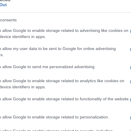
Out
consents
llustrano il problema. I loro danni senza
o allow Google to enable storage related to advertising like cookies on
nie di assicurazione, che hanno aumentato i
evice identifiers in apps.
 proprietà ad alto rischio e
si sono persino
o allow my user data to be sent to Google for online advertising
cati
, deprimendo i valori delle proprietà. Questo
s.
intervenire e ad offrire una maggiore copertura
to allow Google to send me personalized advertising.
i contribuenti in difficoltà, potrebbe anche portare
ori di obbligazioni
e crisi finanziarie
.
o allow Google to enable storage related to analytics like cookies on
evice identifiers in apps.
iche ad affrontare questi problemi. Siccità e
o allow Google to enable storage related to functionality of the website
più comuni in molte regioni, minacciando i
, mentre
aumentano i premi assicurativi.
o allow Google to enable storage related to personalization.
i un gruppo eterogeneo
o allow Google to enable storage related to security, including