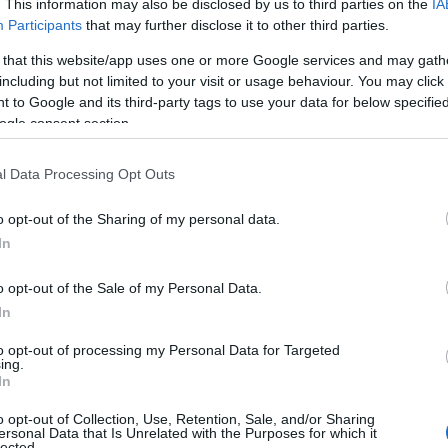
. This information may also be disclosed by us to third parties on the
IA
tendiamo a concentrarci sulla morte e sulla
Participants
that may further disclose it to other third parties.
quenza e gravità degli incendi e di altri disastri,
 that this website/app uses one or more Google services and may gath
 in cui i loro costi si riversano sul il sistema
including but not limited to your visit or usage behaviour. You may click 
 to Google and its third-party tags to use your data for below specifi
ogle consent section.
l Data Processing Opt Outs
o opt-out of the Sharing of my personal data.
In
o opt-out of the Sale of my Personal Data.
In
to opt-out of processing my Personal Data for Targeted
ing.
In
o opt-out of Collection, Use, Retention, Sale, and/or Sharing
ersonal Data that Is Unrelated with the Purposes for which it
lected.