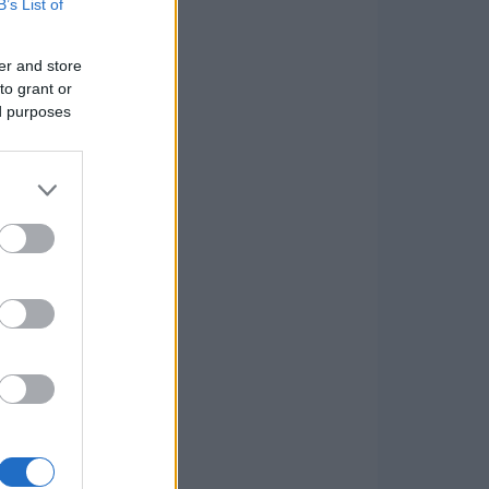
B’s List of
er and store
to grant or
ed purposes