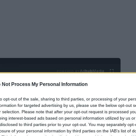
Ad
hub
Media
POWERED BY
 Not Process My Personal Information
to opt-out of the sale, sharing to third parties, or processing of your per
formation for targeted advertising by us, please use the below opt-out s
r selection. Please note that after your opt-out request is processed y
eing interest-based ads based on personal information utilized by us or
disclosed to third parties prior to your opt-out. You may separately opt-
i segnala che
le conseguenze del cambiamento
losure of your personal information by third parties on the IAB’s list of