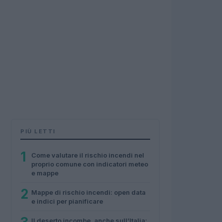
PIÙ LETTI
1
Come valutare il rischio incendi nel
proprio comune con indicatori meteo
e mappe
2
Mappe di rischio incendi: open data
e indici per pianificare
Il deserto incombe, anche sull’Italia: