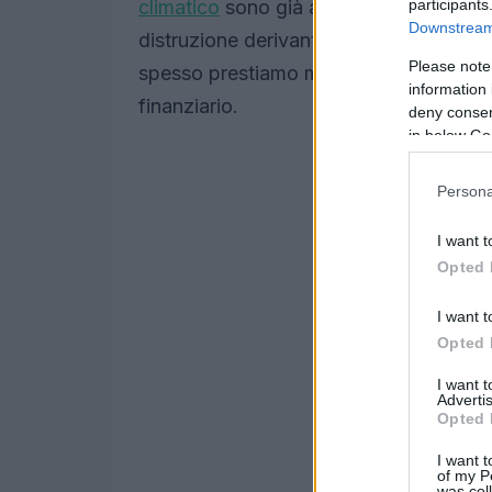
participants
climatico
sono già arrivate. Ma mentre 
Downstream 
distruzione derivanti dalla crescente fre
Please note
spesso prestiamo meno attenzione ai modi
information 
finanziario.
deny consent
in below Go
Persona
I want t
Opted 
I want t
Opted 
I want 
Advertis
Opted 
I want t
of my P
was col