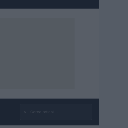
⌕
Cerca