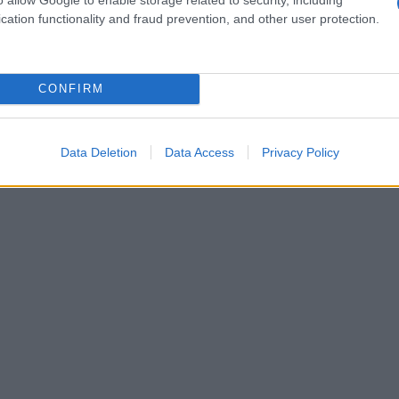
cation functionality and fraud prevention, and other user protection.
 scorso novembre dalla
Commodity Futures
nativa che regola gli strumenti finanziari
 stato un po’ sorprendente, dato che
CONFIRM
to i commissari, è stata costantemente ostile
ra valutare i rischi del cambiamento
Data Deletion
Data Access
Privacy Policy