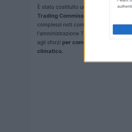
authenti
È stato costituito un sottocomitato lo
Trading Commission
, l’agenzia gover
complessi noti come derivati. Questo è
l’amministrazione Trump, che ha nomina
agli sforzi
per combattere o addirittu
climatico.