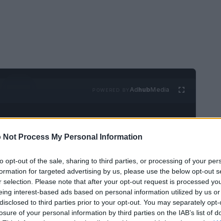
Ad
hub
Media
POWERED BY
 Not Process My Personal Information
to opt-out of the sale, sharing to third parties, or processing of your per
formation for targeted advertising by us, please use the below opt-out s
r selection. Please note that after your opt-out request is processed y
a
AI
è diventata onnipresente: spettacoli, demo e
eing interest-based ads based on personal information utilized by us or
i in produzione. Al centro c’è però una domanda
disclosed to third parties prior to your opt-out. You may separately opt-
reando
valore
oppure stiamo producendo una
losure of your personal information by third parties on the IAB’s list of