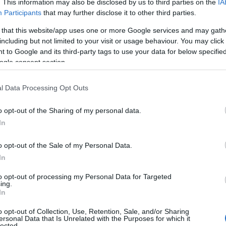
. This information may also be disclosed by us to third parties on the
IA
p
? Nel contesto del Google Cloud Next tenutosi
Participants
that may further disclose it to other third parties.
e e agenti autonomi sono stati mostrati come
 that this website/app uses one or more Google services and may gath
strazioni non sempre corrispondono a casi d’uso
including but not limited to your visit or usage behaviour. You may click 
 to Google and its third-party tags to use your data for below specifi
ogle consent section.
l Data Processing Opt Outs
o opt-out of the Sharing of my personal data.
In
o opt-out of the Sale of my Personal Data.
In
to opt-out of processing my Personal Data for Targeted
ing.
In
o opt-out of Collection, Use, Retention, Sale, and/or Sharing
ersonal Data that Is Unrelated with the Purposes for which it
lected.