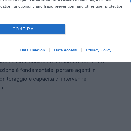
cura alle pratiche quotidiane, i danni possono
cation functionality and fraud prevention, and other user protection.
.
CONFIRM
torici serve a evidenziare due concetti chiave: la
Data Deletion
Data Access
Privacy Policy
mportanza della governance. Senza regole,
e risultati mediocri o addirittura nocivi. La
uzione è fondamentale: portare agenti in
monitoraggio e capacità di intervenire
mi.