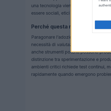
una tecnologia viene «adattata» senza 
authenti
essere sociali, etici e perfino economici
Perché questa metafora è utile
Paragonare l’adozione dell’
AI
ai casi s
necessità di
valutazioni d’impatto
e l’i
anche strumenti potenti possono produrr
distinzione tra sperimentazione e prod
ambienti critici richiede test continui, 
rapidamente quando emergono proble