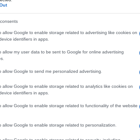
Out
consents
guardare insieme ai rischi storici e alle
o allow Google to enable storage related to advertising like cookies on
mo analogie storiche, esempi concreti presentati
evice identifiers in apps.
sottostanti — dal
Gemini Enterprise Agentic
o allow my user data to be sent to Google for online advertising
U
— per capire come passare dall’entusiasmo
s.
li.
to allow Google to send me personalized advertising.
sato
o allow Google to enable storage related to analytics like cookies on
evice identifiers in apps.
uttive: il caso delle operarie che usarono il
o allow Google to enable storage related to functionality of the website
zi del Novecento è un monito su come l’adozione
e conseguenze nefaste. L’analogia non pretende
o allow Google to enable storage related to personalization.
come un elemento radioattivo, ma sottolinea il
enza adeguata comprensione o controllo. Quando
o allow Google to enable storage related to security, including