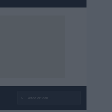
⌕
Cerca