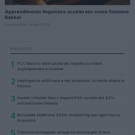
Apprendimento linguistico accelerato: come funziona
Babbel
Susanna Riva · 6 Ago 2026
PIÙ LETTI
1
FCC blocca robot avanzati: impatto su robot
aspirapolvere e inverter
2
Intelligenza artificiale e reti aziendali: la verità dietro la
fiducia
3
Hunter x Hunter Nen x Impact PS5: sconto del 42%
sull’edizione limitata
4
Biciclette elettriche 2026: modelli top per ogni fascia
di prezzo
5
Come ho sviluppato un’app su misura per la mia