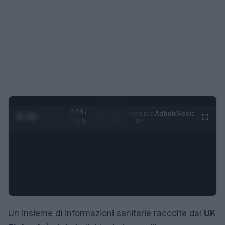
0:29 /
Ad
hub
Media
POWERED
1
/
4
1:20
BY
Un insieme di informazioni sanitarie raccolte dal
UK