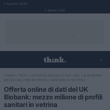
Salta al contenuto
7 Agosto 2026
7 Agosto 2026
⌕
×
⌕
HOME
»
TECH
»
OFFERTA ONLINE DI DATI DEL UK BIOBANK:
Cerca
MEZZO MILIONE DI PROFILI SANITARI IN VETRINA
Offerta online di dati del UK
Biobank: mezzo milione di profili
sanitari in vetrina