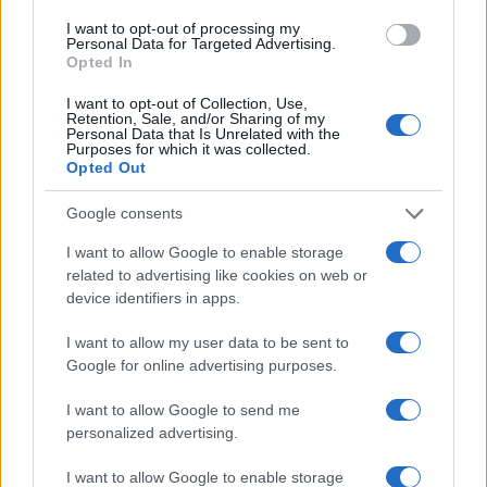
I want to opt-out of processing my
Personal Data for Targeted Advertising.
Opted In
AUTORE
Linda Pellegrini
I want to opt-out of Collection, Use,
Linda Pellegrini ha raccontato da Genova il
Retention, Sale, and/or Sharing of my
Personal Data that Is Unrelated with the
processo di riconversione dell'ex area
Purposes for which it was collected.
portuale entrando in Comune per un'intervista
Opted Out
decisiva; è caporedattore con responsabilità
sulle rubriche storiche e propone in
Google consents
redazione inchieste su memoria locale.
I want to allow Google to enable storage
Laureata all'Università di Genova, conserva
related to advertising like cookies on web or
un archivio di fotografie d'epoca della città.
device identifiers in apps.
I want to allow my user data to be sent to
Google for online advertising purposes.
I want to allow Google to send me
personalized advertising.
I want to allow Google to enable storage