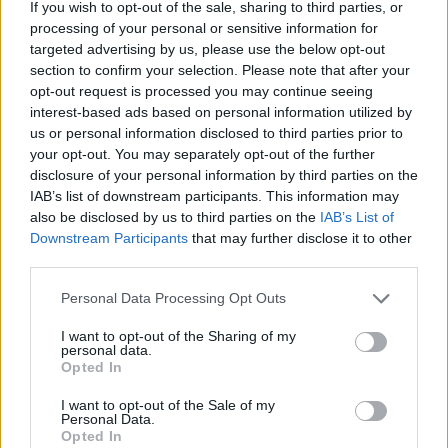
If you wish to opt-out of the sale, sharing to third parties, or
processing of your personal or sensitive information for
targeted advertising by us, please use the below opt-out
section to confirm your selection. Please note that after your
opt-out request is processed you may continue seeing
interest-based ads based on personal information utilized by
Cosa cambia per il futuro
us or personal information disclosed to third parties prior to
your opt-out. You may separately opt-out of the further
In risposta, il governo ha annunciato l’intenzione di
disclosure of your personal information by third parties on the
IAB’s list of downstream participants. This information may
emanare linee guida per il controllo dei dati di
also be disclosed by us to third parties on the
IAB’s List of
ricerca e invita organizzazioni pubbliche e del terzo
Downstream Participants
that may further disclose it to other
settore a rivedere procedure e contratti di
third parties.
condivisione. Per i partecipanti, resta la promessa
Please note that this website/app uses one or more Google
Personal Data Processing Opt Outs
di maggiore trasparenza e nuovi strumenti di
services and may gather and store information including but
not limited to your visit or usage behaviour. You may click to
I want to opt-out of the Sharing of my
protezione; per la comunità scientifica, la lezione è
personal data.
grant or deny consent to Google and its third-party tags to
chiara: la ricerca aperta richiede pari attenzione
Opted In
use your data for below specified purposes in below Google
nella gestione dei rischi legati alla sicurezza
consent section.
I want to opt-out of the Sale of my
Personal Data.
informatica.
Opted In