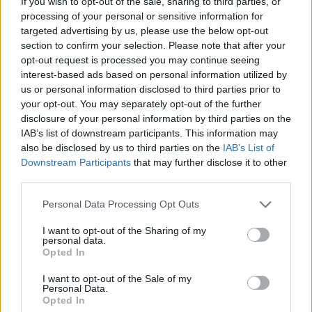
If you wish to opt-out of the sale, sharing to third parties, or
In definitiva, la guida quotidiana espone a rischi
processing of your personal or sensitive information for
diversi, spesso difficili da prevedere. Disporre di
targeted advertising by us, please use the below opt-out
una copertura adatta alle proprie esigenze
section to confirm your selection. Please note that after your
opt-out request is processed you may continue seeing
consente di affrontare ogni situazione con
interest-based ads based on personal information utilized by
maggiore serenità, proteggendo non solo il veicolo,
us or personal information disclosed to third parties prior to
ma anche la continuità della propria vita quotidiana.
your opt-out. You may separately opt-out of the further
disclosure of your personal information by third parties on the
IAB’s list of downstream participants. This information may
also be disclosed by us to third parties on the
IAB’s List of
AUTORE
Downstream Participants
that may further disclose it to other
Redazione Think.it
third parties.
Please note that this website/app uses one or more Google
Personal Data Processing Opt Outs
services and may gather and store information including but
not limited to your visit or usage behaviour. You may click to
I want to opt-out of the Sharing of my
personal data.
grant or deny consent to Google and its third-party tags to
Opted In
use your data for below specified purposes in below Google
consent section.
I want to opt-out of the Sale of my
Personal Data.
Opted In