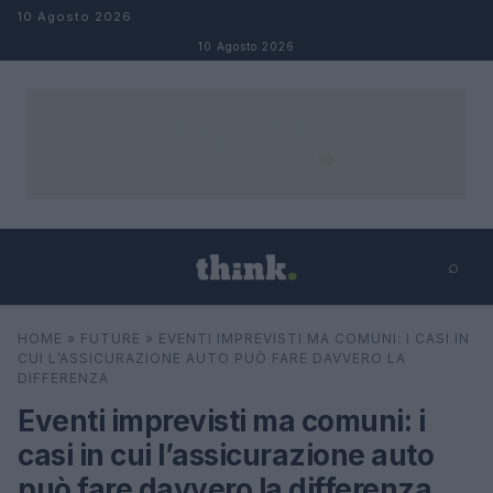
Salta al contenuto
10 Agosto 2026
10 Agosto 2026
⌕
×
⌕
HOME
»
FUTURE
»
EVENTI IMPREVISTI MA COMUNI: I CASI IN
Cerca
CUI L’ASSICURAZIONE AUTO PUÒ FARE DAVVERO LA
DIFFERENZA
Eventi imprevisti ma comuni: i
casi in cui l’assicurazione auto
può fare davvero la differenza