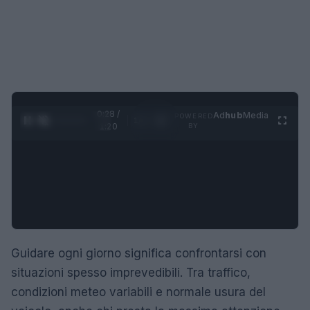
0:28 /
Ad
hub
Media
POWERED
1
/
4
1:20
BY
Guidare ogni giorno significa confrontarsi con
situazioni spesso imprevedibili. Tra traffico,
condizioni meteo variabili e normale usura del