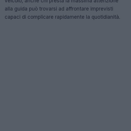
veicolo, anche chi presta la massima attenzione
alla guida può trovarsi ad affrontare imprevisti
capaci di complicare rapidamente la quotidianità.