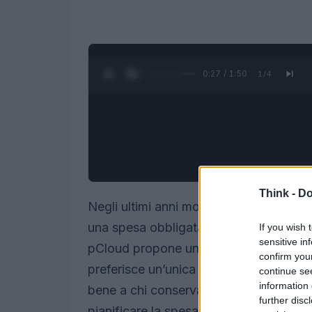
0:28 / 1:50
1
/
4
Think -
Do
Negli ultimi anni molte persone hanno ac
una spesa obbligata: piccoli canoni ch
If you wish 
sensitive in
pCloud propone un approccio diverso c
confirm you
preferisce un’unica spesa invece di mens
continue se
information 
bene a chi conserva foto, video, docum
further disc
pianificare la spesa in modo più prevedi