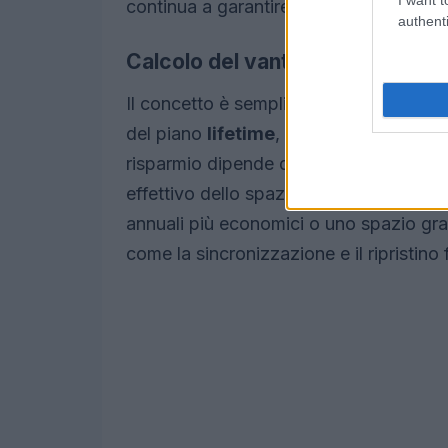
continua a garantire aggiornamenti e s
authenti
Calcolo del vantaggio economi
Il concetto è semplice: confrontando il
del piano
lifetime
, spesso il punto di p
risparmio dipende dal prezzo dell’abbo
effettivo dello spazio. Se preferisci pr
annuali più economici o uno spazio grat
come la sincronizzazione e il ripristino