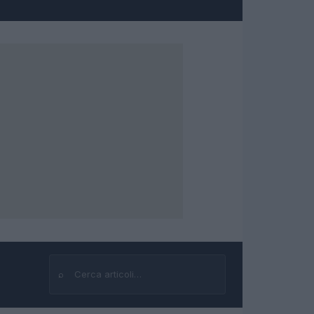
⌕
Cerca