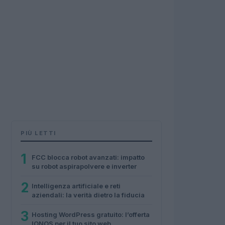
PIÙ LETTI
1
FCC blocca robot avanzati: impatto
su robot aspirapolvere e inverter
2
Intelligenza artificiale e reti
aziendali: la verità dietro la fiducia
3
Hosting WordPress gratuito: l’offerta
IONOS per il tuo sito web