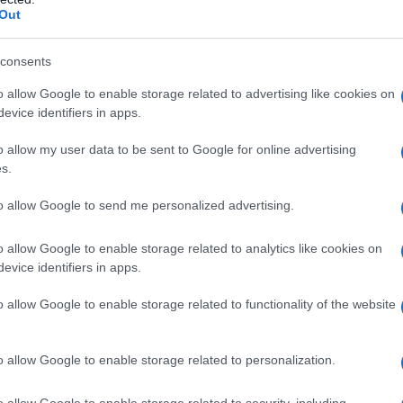
 modello di pagamento: con il
cloud a vita
si
Out
disponibili vanno dai profili base da
500 GB
fino
consents
0 TB
. In molte promozioni i prezzi sono indicati,
B, 399 € per 2 TB e 1.190 € per 10 TB, con
o allow Google to enable storage related to advertising like cookies on
evice identifiers in apps.
interessi tramite PayPal e una garanzia di
o allow my user data to be sent to Google for online advertising
s.
d a vita
to allow Google to send me personalized advertising.
rasformare un costo ricorrente in un investimento
o allow Google to enable storage related to analytics like cookies on
evice identifiers in apps.
olarmente vantaggioso per utenti che
 essere vincolati a pagamenti continui. Con il
o allow Google to enable storage related to functionality of the website
ncognita di aumenti tariffari ricorrenti e si
nali o aziendali. È però importante valutare la
o allow Google to enable storage related to personalization.
le solo se il servizio resta operativo nel tempo e
o allow Google to enable storage related to security, including