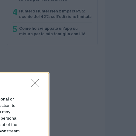
4
Hunter x Hunter Nen x Impact PS5:
sconto del 42% sull’edizione limitata
5
Come ho sviluppato un’app su
misura per la mia famiglia con l’IA
sonal or
ection to
ou may
 personal
out of the
 downstream