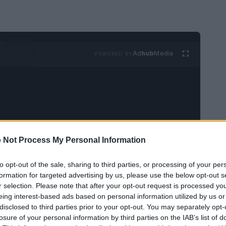
Ad
hub
Media
POWERED BY
 Not Process My Personal Information
cettato i costi ricorrenti dei servizi cloud come
e però, sommati nel tempo, incidono sul bilancio.
to opt-out of the sale, sharing to third parties, or processing of your per
formation for targeted advertising by us, please use the below opt-out s
on i suoi piani
lifetime
, pensati per chi
r selection. Please note that after your opt-out request is processed y
ilità o annualità. Questa alternativa si adatta
eing interest-based ads based on personal information utilized by us or
disclosed to third parties prior to your opt-out. You may separately opt-
enti di lavoro o backup di sistema e vuole
losure of your personal information by third parties on the IAB’s list of
bile.