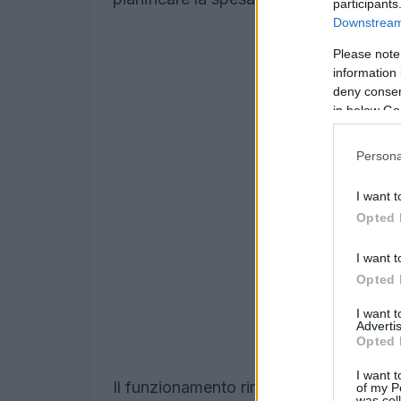
participants
Downstream 
Please note
information 
deny consent
in below Go
Persona
I want t
Opted 
I want t
Opted 
I want 
Advertis
Opted 
I want t
Il funzionamento rimane semplice: carichi 
of my P
was col