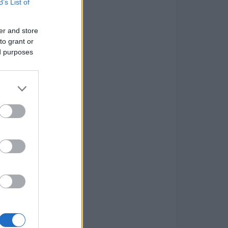
B’s List of
er and store
to grant or
ed purposes