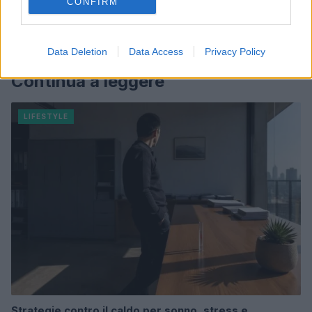
CONFIRM
Data Deletion
Data Access
Privacy Policy
Continua a leggere
LIFESTYLE
Strategie contro il caldo per sonno, stress e