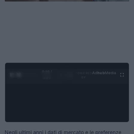
0:29 /
Ad
hub
Media
POWERED
1
/
4
1:23
BY
Negli ultimi anni i dati di mercato e le preferenze