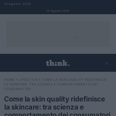
Salta al contenuto
10 Agosto 2026
10 Agosto 2026
⌕
×
⌕
HOME
»
LIFESTYLE
»
COME LA SKIN QUALITY RIDEFINISCE
Cerca
LA SKINCARE: TRA SCIENZA E COMPORTAMENTO DEI
CONSUMATORI
Come la skin quality ridefinisce
la skincare: tra scienza e
comportamento dei consumatori