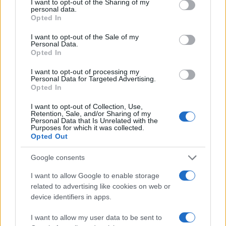
not limited to your visit or usage behaviour. You may click to
I want to opt-out of the Sharing of my
ageing
: invecchiare bene attraverso interventi
personal data.
grant or deny consent to Google and its third-party tags to
Opted In
preventivi, progressivi e rispettosi della fisiologia
use your data for below specified purposes in below Google
consent section.
cutanea. Guardando al traguardo del
I want to opt-out of the Sale of my
Personal Data.
cinquantesimo anniversario nel 2028, l’eredità di
Opted In
Tordjman è chiara: unire cosmetica e medicina
I want to opt-out of processing my
estetica tramite la scienza rigenerativa restituendo
Personal Data for Targeted Advertising.
Opted In
alla pelle non solo un aspetto migliore oggi ma
anche opportunità reali per la sua
longevità
I want to opt-out of Collection, Use,
Retention, Sale, and/or Sharing of my
domani.
Personal Data that Is Unrelated with the
Purposes for which it was collected.
Opted Out
Google consents
AUTORE
Matteo Pellegrino
I want to allow Google to enable storage
related to advertising like cookies on web or
Matteo Pellegrino ha organizzato una sfilata
device identifiers in apps.
pop-up nei vicoli del Quartieri Spagnoli per
promuovere giovani designer; è editorialista
I want to allow my user data to be sent to
moda che cura rubriche su artigianato e