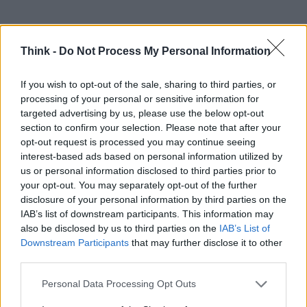
Think -
Do Not Process My Personal Information
If you wish to opt-out of the sale, sharing to third parties, or
processing of your personal or sensitive information for
targeted advertising by us, please use the below opt-out
section to confirm your selection. Please note that after your
opt-out request is processed you may continue seeing
interest-based ads based on personal information utilized by
us or personal information disclosed to third parties prior to
your opt-out. You may separately opt-out of the further
disclosure of your personal information by third parties on the
Visione per il futuro
IAB’s list of downstream participants. This information may
also be disclosed by us to third parties on the
IAB’s List of
L’investimento in R&S, la multidisciplinarità del
Downstream Participants
that may further disclose it to other
third parties.
comitato scientifico e la collaborazione con esperti
di dermatologia e medicina estetica definiscono la
Please note that this website/app uses one or more Google
Personal Data Processing Opt Outs
services and may gather and store information including but
traiettoria futura. I consumatori vogliono
graceful