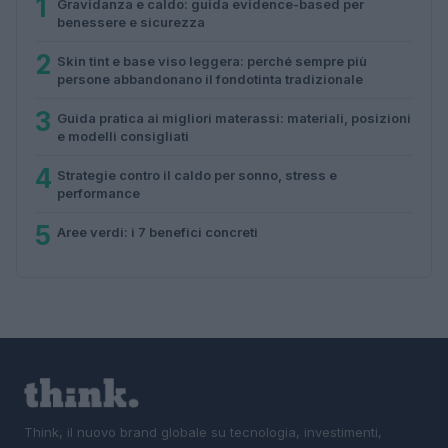
1
Gravidanza e caldo: guida evidence-based per
benessere e sicurezza
2
Skin tint e base viso leggera: perché sempre più
persone abbandonano il fondotinta tradizionale
3
Guida pratica ai migliori materassi: materiali, posizioni
e modelli consigliati
4
Strategie contro il caldo per sonno, stress e
performance
5
Aree verdi: i 7 benefici concreti
Think, il nuovo brand globale su tecnologia, investimenti,