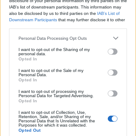
disclosure of your personal information by third parties on the
garantire che la protezione sia efficace anche
IAB’s list of downstream participants. This information may
contro attacchi sempre più sofisticati.
also be disclosed by us to third parties on the
IAB’s List of
Downstream Participants
that may further disclose it to other
third parties.
Please note that this website/app uses one or more Google
AUTORE
Personal Data Processing Opt Outs
Valentina Mariani
services and may gather and store information including but
not limited to your visit or usage behaviour. You may click to
I want to opt-out of the Sharing of my
Valentina Mariani, veronese, concepì una
personal data.
grant or deny consent to Google and its third-party tags to
mini-collezione di arredi dopo un allestimento
Opted In
use your data for below specified purposes in below Google
al Teatro Romano: oggi produce contenuti di
consent section.
I want to opt-out of the Sale of my
stile per spazi domestici. In redazione
Personal Data.
favorisce estetiche minimaliste e porta
Opted In
sempre una campionatura di tessuti che
testimonia scelte cromatiche personali e
I want to opt-out of processing my
Personal Data for Targeted Advertising.
professionali.
Opted In
I want to opt-out of Collection, Use,
Retention, Sale, and/or Sharing of my
Personal Data that Is Unrelated with the
Purposes for which it was collected.
Opted Out