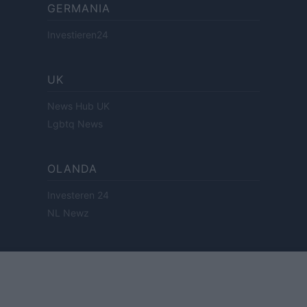
GERMANIA
Investieren24
UK
News Hub UK
Lgbtq News
OLANDA
Investeren 24
NL Newz