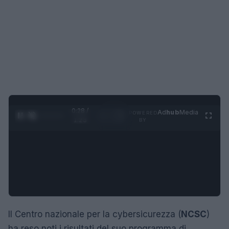
0:29 /
Ad
hub
Media
POWERED
1
/
4
1:23
BY
Il Centro nazionale per la cybersicurezza (
NCSC
)
ha reso noti i risultati del suo programma di