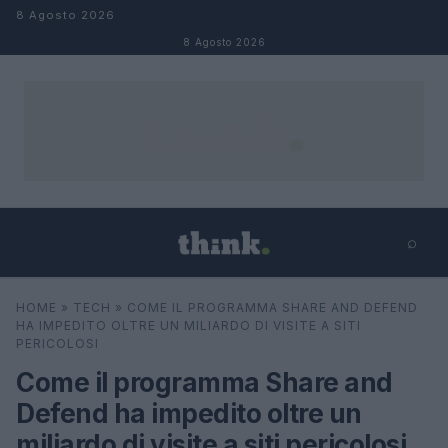
Salta al contenuto
8 Agosto 2026
8 Agosto 2026
⌕
×
⌕
HOME
»
TECH
»
COME IL PROGRAMMA SHARE AND DEFEND
Cerca
HA IMPEDITO OLTRE UN MILIARDO DI VISITE A SITI
PERICOLOSI
Come il programma Share and
Defend ha impedito oltre un
miliardo di visite a siti pericolosi