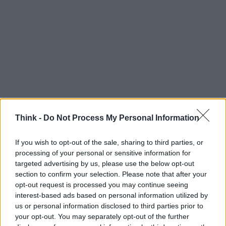
Think -
Do Not Process My Personal Information
Per gli utenti finali il risultato si traduce in una
navigazione più sicura senza che sia necessario
If you wish to opt-out of the sale, sharing to third parties, or
alcun intervento diretto: il sistema agisce a livello
processing of your personal or sensitive information for
di rete per impedire che contenuti pericolosi
targeted advertising by us, please use the below opt-out
section to confirm your selection. Please note that after your
raggiungano il browser. Mantenere aggiornati gli
opt-out request is processed you may continue seeing
strumenti di segnalazione e ampliare la
interest-based ads based on personal information utilized by
collaborazione tra pubblico e privato rimane però
us or personal information disclosed to third parties prior to
your opt-out. You may separately opt-out of the further
essenziale per affrontare minacce in evoluzione e