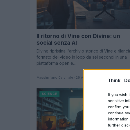
Il ritorno di Vine con Divine: un
social senza AI
Divine ripristina l'archivio storico di Vine e rilancia
formato dei video in loop da sei secondi in una
piattaforma open e…
Massimiliano Cardinale · 29 Apr 2026
Think -
Do
SCIENCE
If you wish 
sensitive in
confirm you
continue se
information 
further disc