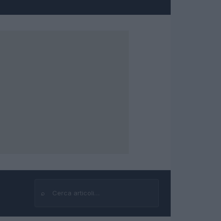
⌕
Cerca