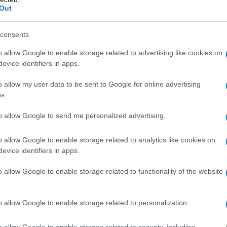
Out
ra
NIST limita l’arricchimento dei CVE:
cosa cambia per la gestione delle
consents
vulnerabilità
n e
NIST ha adottato un modello basato sul rischio per
o allow Google to enable storage related to advertising like cookies on
l'arricchimento dei CVE, etichettando molte
evice identifiers in apps.
segnalazioni come "Not Scheduled" e
concentrandosi su KEV,…
o allow my user data to be sent to Google for online advertising
s.
Massimiliano Cardinale · 18 Apr 2026
to allow Google to send me personalized advertising.
TECH
o allow Google to enable storage related to analytics like cookies on
evice identifiers in apps.
o allow Google to enable storage related to functionality of the website
o allow Google to enable storage related to personalization.
o allow Google to enable storage related to security, including