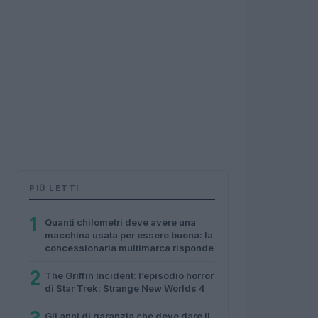
PIÙ LETTI
1
Quanti chilometri deve avere una
macchina usata per essere buona: la
concessionaria multimarca risponde
2
The Griffin Incident: l’episodio horror
di Star Trek: Strange New Worlds 4
Gli anni di garanzia che deve dare il