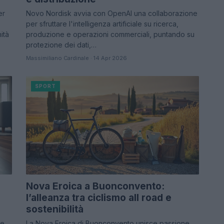
er
Novo Nordisk avvia con OpenAI una collaborazione
per sfruttare l'intelligenza artificiale su ricerca,
ità
produzione e operazioni commerciali, puntando su
protezione dei dati,…
Massimiliano Cardinale · 14 Apr 2026
SPORT
Nova Eroica a Buonconvento:
l’alleanza tra ciclismo all road e
sostenibilità
 e
La Nova Eroica di Buonconvento unisce passione