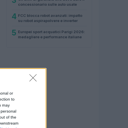
3
concessionario sulle auto usate
4
FCC blocca robot avanzati: impatto
su robot aspirapolvere e inverter
5
Europei sport acquatici Parigi 2026:
medagliere e performance italiane
sonal or
ection to
ou may
 personal
out of the
 downstream