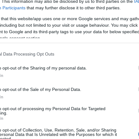
. This information may also be disclosed by us to third parties on the
IA
Participants
that may further disclose it to other third parties.
 that this website/app uses one or more Google services and may gath
a
Lumix S 40mm F2: obiettivo
including but not limited to your visit or usage behaviour. You may click 
compatto e luminoso per Lumix S9
 to Google and its third-party tags to use your data for below specifi
ogle consent section.
Panasonic presenta un 40mm full-frame compatto e
leggero che si integra con la Lumix S9 Black
Titanium Edition per offrire portabilità senza…
o
l Data Processing Opt Outs
o opt-out of the Sharing of my personal data.
Massimiliano Cardinale · 27 Apr 2026
In
TECH
o opt-out of the Sale of my Personal Data.
In
to opt-out of processing my Personal Data for Targeted
ing.
In
o opt-out of Collection, Use, Retention, Sale, and/or Sharing
ersonal Data that Is Unrelated with the Purposes for which it
lected.