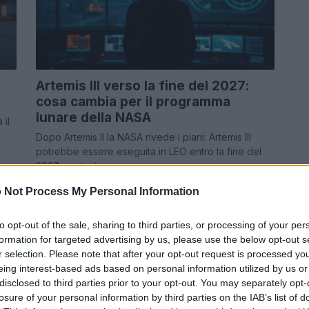
Artemis III verso la fine del 2027:
cosa cambia per il programma
lunare della NASA
 il
Dopo Artemis II la NASA rivede i piani: Artemis III
potrebbe essere eseguita in LEO entro la fine del
2027 per testare…
Massimiliano Cardinale · 28 Apr 2026
 Not Process My Personal Information
TECH
to opt-out of the sale, sharing to third parties, or processing of your per
formation for targeted advertising by us, please use the below opt-out s
r selection. Please note that after your opt-out request is processed y
eing interest-based ads based on personal information utilized by us or
disclosed to third parties prior to your opt-out. You may separately opt-
losure of your personal information by third parties on the IAB’s list of