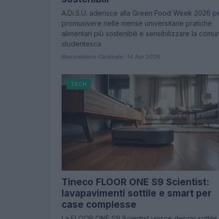
A.Di.S.U. aderisce alla Green Food Week 2026 p
promuovere nelle mense universitarie pratiche
alimentari più sostenibili e sensibilizzare la comun
studentesca
Massimiliano Cardinale · 14 Apr 2026
TECH
Tineco FLOOR ONE S9 Scientist:
lavapavimenti sottile e smart per
case complesse
La FLOOR ONE S9 Scientist unisce design sottile