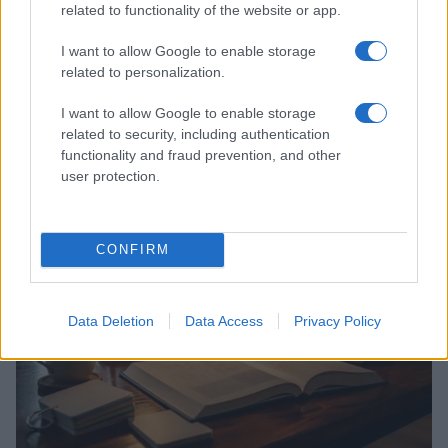
related to functionality of the website or app.
I want to allow Google to enable storage
related to personalization.
I want to allow Google to enable storage
related to security, including authentication
Continua a leggere
functionality and fraud prevention, and other
user protection.
TECH
CONFIRM
Data Deletion
Data Access
Privacy Policy