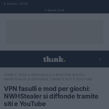
Salta al contenuto
6 Agosto 2026
6 Agosto 2026
⌕
×
⌕
HOME
»
TECH
»
VPN FASULLI E MOD PER GIOCHI:
Cerca
NWHSTEALER SI DIFFONDE TRAMITE SITI E YOUTUBE
VPN fasulli e mod per giochi:
NWHStealer si diffonde tramite
siti e YouTube