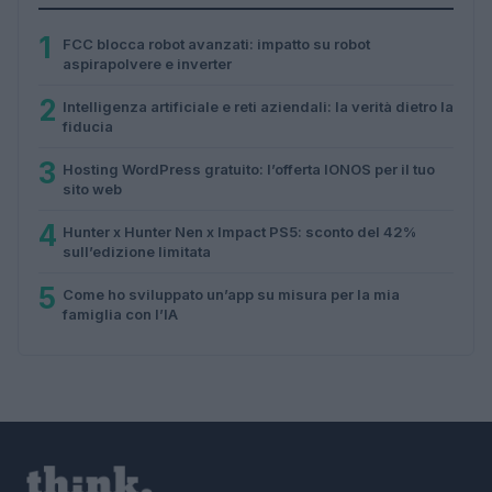
1
FCC blocca robot avanzati: impatto su robot
aspirapolvere e inverter
2
Intelligenza artificiale e reti aziendali: la verità dietro la
fiducia
3
Hosting WordPress gratuito: l’offerta IONOS per il tuo
sito web
4
Hunter x Hunter Nen x Impact PS5: sconto del 42%
sull’edizione limitata
5
Come ho sviluppato un’app su misura per la mia
famiglia con l’IA