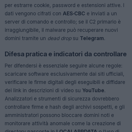
per estrarre cookie, password e estensioni attive. I
dati vengono cifrati con
AES‑CBC
e inviati a un
server di comando e controllo; se il C2 primario è
irraggiungibile, il malware può recuperare nuovi
domini tramite un
dead drop
su
Telegram
.
Difesa pratica e indicatori da controllare
Per difendersi è essenziale seguire alcune regole:
scaricare software esclusivamente dai siti ufficiali,
verificare le firme digitali degli eseguibili e diffidare
dei link in descrizioni di video su
YouTube
.
Analizzatori e strumenti di sicurezza dovrebbero
controllare firme e hash degli archivi sospetti, e gli
amministratori possono bloccare domini noti e
monitorare attività anomale come la creazione di
directory nascoste in
LOCALAPPDATA
o l’uso di