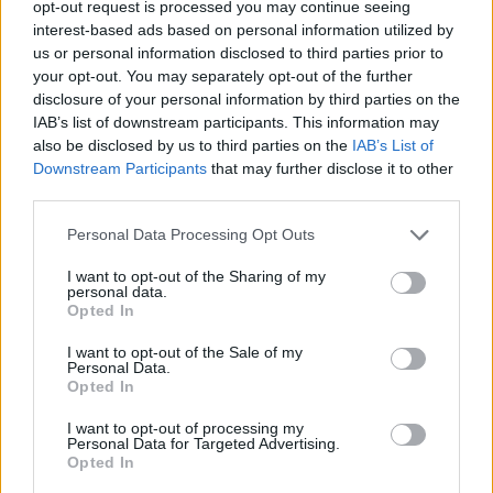
opt-out request is processed you may continue seeing
sicurezza includono domini malevoli come vpn-
interest-based ads based on personal information utilized by
proton-setup[.]com e get-proton-vpn[.]com, o la
us or personal information disclosed to third parties prior to
your opt-out. You may separately opt-out of the further
presenza di hash noti associati ai file dannosi.
disclosure of your personal information by third parties on the
L’adozione di estensioni di protezione per il
IAB’s list of downstream participants. This information may
browser, l’uso di software anti-malware aggiornato
also be disclosed by us to third parties on the
IAB’s List of
Downstream Participants
that may further disclose it to other
e la prudenza nel seguire link esterni riducono
third parties.
significativamente il rischio di infezione. In ultima
Please note that this website/app uses one or more Google
Personal Data Processing Opt Outs
istanza, mantenere backup e separare le chiavi
services and may gather and store information including but
crittografiche dai sistemi quotidiani limitano
not limited to your visit or usage behaviour. You may click to
I want to opt-out of the Sharing of my
personal data.
l’impatto di un furto di credenziali.
grant or deny consent to Google and its third-party tags to
Opted In
use your data for below specified purposes in below Google
consent section.
I want to opt-out of the Sale of my
Personal Data.
Opted In
AUTORE
Francesca Pellegrini
I want to opt-out of processing my
Personal Data for Targeted Advertising.
Francesca Pellegrini ha ottenuto documenti
Opted In
sulla riqualificazione di un quartiere romano