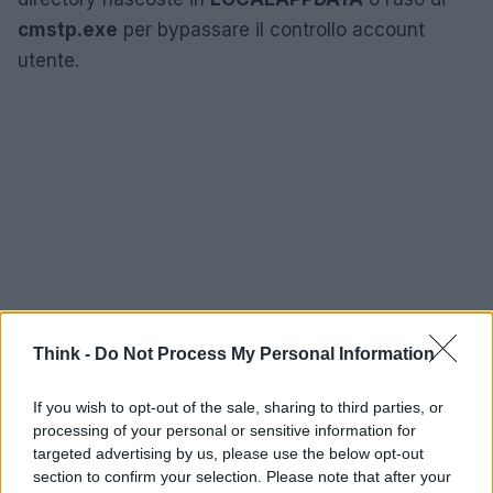
cmstp.exe
per bypassare il controllo account
utente.
Think -
Do Not Process My Personal Information
If you wish to opt-out of the sale, sharing to third parties, or
processing of your personal or sensitive information for
targeted advertising by us, please use the below opt-out
section to confirm your selection. Please note that after your
Alcuni indicatori utili da segnalare agli strumenti di