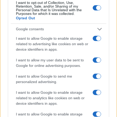
dopo una serie di accessi agli atti,
I want to opt-out of Collection, Use,
sostenendo una linea editoriale orientata
Retention, Sale, and/or Sharing of my
Personal Data that Is Unrelated with the
all'impatto sociale. Cronista generalista,
Purposes for which it was collected.
conserva nel cassetto annotazioni di un
Opted Out
vecchio archivio dell'Appia Antica.
Google consents
I want to allow Google to enable storage
related to advertising like cookies on web or
device identifiers in apps.
I want to allow my user data to be sent to
Google for online advertising purposes.
I want to allow Google to send me
personalized advertising.
I want to allow Google to enable storage
related to analytics like cookies on web or
device identifiers in apps.
I want to allow Google to enable storage