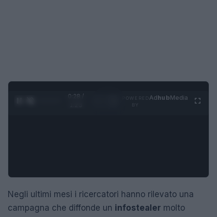
0:29 /
Ad
hub
Media
POWERED
1
/
4
1:23
BY
Negli ultimi mesi i ricercatori hanno rilevato una
campagna che diffonde un
infostealer
molto