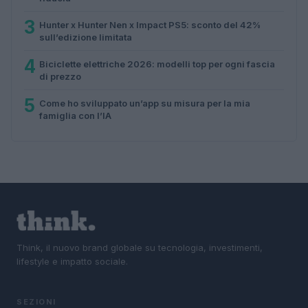
3
Hunter x Hunter Nen x Impact PS5: sconto del 42%
sull’edizione limitata
4
Biciclette elettriche 2026: modelli top per ogni fascia
di prezzo
5
Come ho sviluppato un’app su misura per la mia
famiglia con l’IA
Think, il nuovo brand globale su tecnologia, investimenti,
lifestyle e impatto sociale.
SEZIONI