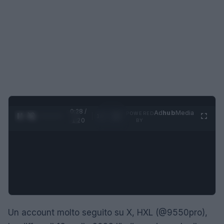
0:29 /
Ad
hub
Media
POWERED
1
/
4
1:20
BY
Un account molto seguito su X, HXL (@9550pro),