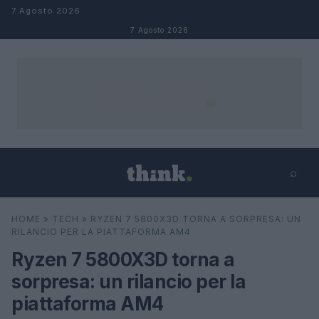
Salta al contenuto
7 Agosto 2026
7 Agosto 2026
⌕
×
⌕
HOME
»
TECH
»
RYZEN 7 5800X3D TORNA A SORPRESA: UN
Cerca
RILANCIO PER LA PIATTAFORMA AM4
Ryzen 7 5800X3D torna a
sorpresa: un rilancio per la
piattaforma AM4