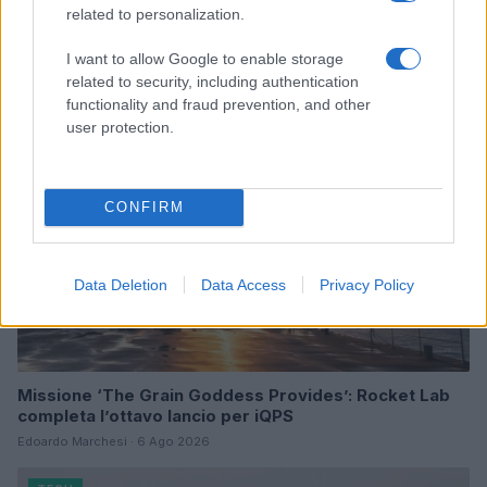
related to personalization.
Continua a leggere
I want to allow Google to enable storage
related to security, including authentication
TECH
functionality and fraud prevention, and other
user protection.
CONFIRM
Data Deletion
Data Access
Privacy Policy
Missione ‘The Grain Goddess Provides’: Rocket Lab
completa l’ottavo lancio per iQPS
Edoardo Marchesi · 6 Ago 2026