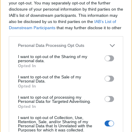
your opt-out. You may separately opt-out of the further
2016 o di una strategia commerciale, il possibile
disclosure of your personal information by third parties on the
ritorno del
Ryzen 7 5800X3D
merita attenzione:
IAB’s list of downstream participants. This information may
offre un percorso pratico per chi vuole migliorare le
also be disclosed by us to third parties on the
IAB’s List of
Downstream Participants
that may further disclose it to other
prestazioni senza passare a piattaforme recenti, e
third parties.
potrebbe dare una boccata d’ossigeno a un
Please note that this website/app uses one or more Google
mercato hardware che cerca segnali di ripresa.
Personal Data Processing Opt Outs
services and may gather and store information including but
not limited to your visit or usage behaviour. You may click to
I want to opt-out of the Sharing of my
personal data.
grant or deny consent to Google and its third-party tags to
Opted In
use your data for below specified purposes in below Google
AUTORE
consent section.
Beatrice Bonaventura
I want to opt-out of the Sale of my
Personal Data.
Beatrice Bonaventura ricorda la decisione di
Opted In
lasciare le passerelle di Firenze dopo un
I want to opt-out of processing my
servizio su sartorie locali; da allora guida
Personal Data for Targeted Advertising.
scelte stilistiche pratiche per lettori. In
Opted In
redazione propone palette sobrie e mantiene
un archivio personale di tagli e cartamodelli
I want to opt-out of Collection, Use,
Retention, Sale, and/or Sharing of my
d’epoca.
Personal Data that Is Unrelated with the
Purposes for which it was collected.