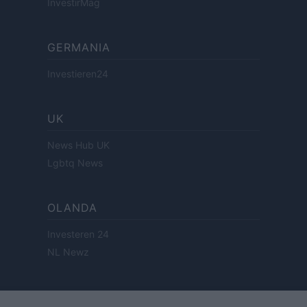
InvestirMag
GERMANIA
Investieren24
UK
News Hub UK
Lgbtq News
OLANDA
Investeren 24
NL Newz