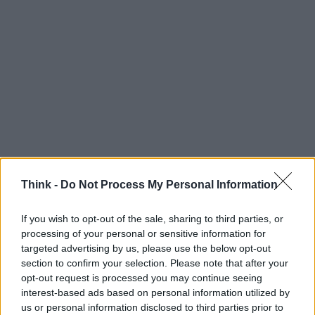
Think -
Do Not Process My Personal Information
Considerazioni finali
If you wish to opt-out of the sale, sharing to third parties, or
processing of your personal or sensitive information for
Il rumor lanciato su X da HXL il 16 aprile 2026
targeted advertising by us, please use the below opt-out
section to confirm your selection. Please note that after your
riporta sotto i riflettori una CPU che ha segnato
opt-out request is processed you may continue seeing
un’epoca per AMD. Che si tratti di una mossa
interest-based ads based on personal information utilized by
commemorativa per il lancio di
AM4
nel settembre
us or personal information disclosed to third parties prior to