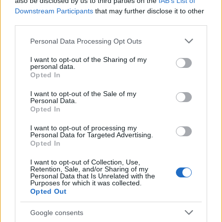
also be disclosed by us to third parties on the
IAB’s List of
la richiedono.
Downstream Participants
that may further disclose it to other
third parties.
Please note that this website/app uses one or more Google
Personal Data Processing Opt Outs
services and may gather and store information including but
AUTORE
not limited to your visit or usage behaviour. You may click to
I want to opt-out of the Sharing of my
Bianca Magni
personal data.
grant or deny consent to Google and its third-party tags to
Opted In
Bianca Magni ha trascritto a mano il diario di
use your data for below specified purposes in below Google
un collezionista fiorentino trovato all'Archivio
consent section.
I want to opt-out of the Sale of my
di Stato per una serie sul Rinascimento
Personal Data.
urbano; è collaboratrice storica che propone
Opted In
percorsi culturali e note d'archivio. Vive a
I want to opt-out of processing my
Firenze ed è referente per scambi con
Personal Data for Targeted Advertising.
biblioteche storiche cittadine.
Opted In
I want to opt-out of Collection, Use,
Retention, Sale, and/or Sharing of my
Personal Data that Is Unrelated with the
Purposes for which it was collected.
Opted Out
Google consents