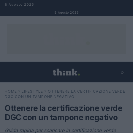
Salta al contenuto
8 Agosto 2026
8 Agosto 2026
⌕
×
⌕
HOME
»
LIFESTYLE
»
OTTENERE LA CERTIFICAZIONE VERDE
Cerca
DGC CON UN TAMPONE NEGATIVO
Ottenere la certificazione verde
DGC con un tampone negativo
Guida rapida per scaricare la certificazione verde