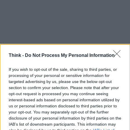
Think -
Do Not Process My Personal Information
If you wish to opt-out of the sale, sharing to third parties, or
In sintesi, il percorso per ottenere la
Digital Green
processing of your personal or sensitive information for
Card
dopo un test negativo è diretto: avere un
targeted advertising by us, please use the below opt-out
esito negativo certificato, attendere l’SMS con il
section to confirm your selection. Please note that after your
opt-out request is processed you may continue seeing
codice
dal
sistema TS
, collegarsi al sito ufficiale e
interest-based ads based on personal information utilized by
inserire le informazioni richieste (ultime otto cifre
us or personal information disclosed to third parties prior to
della
tessera sanitaria
e
data di scadenza
).
your opt-out. You may separately opt-out of the further
disclosure of your personal information by third parties on the
Seguendo questi passaggi si ottiene rapidamente
IAB’s list of downstream participants. This information may
la
DGC
utile per spostarsi o accedere ai servizi che