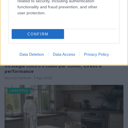
related to security, including authentication
functionality and fraud prevention, and other
user protection.
CONFIRM
Data Deletion
Data Access
Privacy Policy
Strategie contro il caldo per sonno, stress e
performance
Niccolò Conforti · 7 Ago 2026
LIFESTYLE