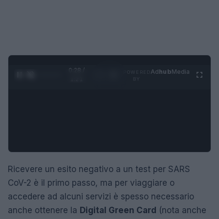
0:29 /
Ad
hub
Media
POWERED
1
/
4
1:21
BY
Ricevere un esito negativo a un test per SARS
CoV-2 è il primo passo, ma per viaggiare o
accedere ad alcuni servizi è spesso necessario
anche ottenere la
Digital Green Card
(nota anche