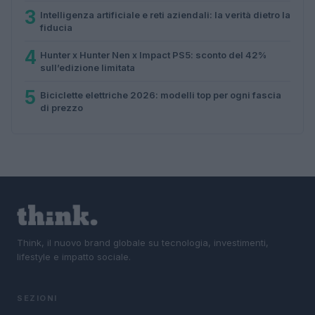
3
Intelligenza artificiale e reti aziendali: la verità dietro la
fiducia
4
Hunter x Hunter Nen x Impact PS5: sconto del 42%
sull’edizione limitata
5
Biciclette elettriche 2026: modelli top per ogni fascia
di prezzo
Think, il nuovo brand globale su tecnologia, investimenti,
lifestyle e impatto sociale.
SEZIONI