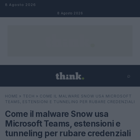
Salta al contenuto
8 Agosto 2026
8 Agosto 2026
⌕
×
⌕
HOME
»
TECH
»
COME IL MALWARE SNOW USA MICROSOFT
Cerca
TEAMS, ESTENSIONI E TUNNELING PER RUBARE CREDENZIALI
Come il malware Snow usa
Microsoft Teams, estensioni e
tunneling per rubare credenziali