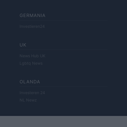
GERMANIA
Investieren24
UK
News Hub UK
Lgbtq News
OLANDA
Investeren 24
NL Newz