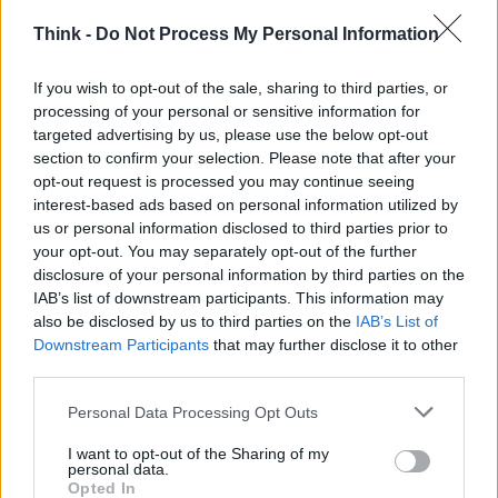
Per mitigare minacce di tipo
Snow
è fondamentale
Think -
Do Not Process My Personal Information
combinare formazione degli utenti e controlli
If you wish to opt-out of the sale, sharing to third parties, or
tecnici. Consigli pratici includono implementare
processing of your personal or sensitive information for
MFA
su tutte le soglie critiche, abilitare soluzioni
targeted advertising by us, please use the below opt-out
EDR
e
behavioral monitoring
, limitare i privilegi
section to confirm your selection. Please note that after your
opt-out request is processed you may continue seeing
amministrativi e segmentare la rete per ridurre il
interest-based ads based on personal information utilized by
rischio di movimento laterale. È altresì importante
us or personal information disclosed to third parties prior to
applicare le regole
YARA
fornite e controllare
your opt-out. You may separately opt-out of the further
disclosure of your personal information by third parties on the
eventi legati a
AutoHotkey
, estensioni Chromium
IAB’s list of downstream participants. This information may
sospette e attività insolite legate a
Microsoft
also be disclosed by us to third parties on the
IAB’s List of
Teams
.
Downstream Participants
that may further disclose it to other
third parties.
La comparsa di toolkit come
Snow
conferma che
Please note that this website/app uses one or more Google
Personal Data Processing Opt Outs
gli attacchi moderni uniscono ingegneria sociale e
services and may gather and store information including but
not limited to your visit or usage behaviour. You may click to
I want to opt-out of the Sharing of my
strumenti tecnici sofisticati. Una strategia difensiva
personal data.
grant or deny consent to Google and its third-party tags to
efficace richiede monitoraggio continuo, procedure
Opted In