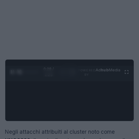
0:29 /
Ad
hub
Media
POWERED
1
/
4
1:23
BY
Negli attacchi attribuiti al cluster noto come