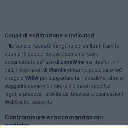
Canali di esfiltrazione e indicatori
I file sensibili estratti vengono poi esfiltrati tramite
strumenti poco ortodossi, come nel caso
documentato dell’uso di
LimeWire
per trasferire i
dati. I ricercatori di
Mandiant
hanno pubblicato
IoC
e regole
YARA
per supportare la rilevazione, oltre a
suggerire come monitorare indicatori specifici
legati a processi, attività del browser e connessioni
WebSocket sospette.
Contromisure e raccomandazioni
pratiche