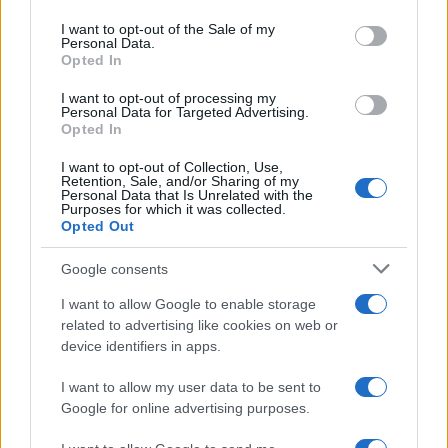
use your data for below specified purposes in below Google
di incident response aggiornate e condivisione
consent section.
I want to opt-out of the Sale of my
Personal Data.
delle informazioni tra team e comunità di sicurezza
Opted In
per ridurre rapidamente l’impatto di queste
I want to opt-out of processing my
campagne.
Personal Data for Targeted Advertising.
Opted In
I want to opt-out of Collection, Use,
Retention, Sale, and/or Sharing of my
AUTORE
Personal Data that Is Unrelated with the
Emanuele Galli
Purposes for which it was collected.
Opted Out
Emanuele Galli, partenopeo, ricorda un
incontro a Capodichino con volontari sanitari
Google consents
che lo spinse a spiegare procedure
complesse in modo semplice. In redazione
I want to allow Google to enable storage
adotta tono creativo e diretto, porta
related to advertising like cookies on web or
reportage clinici e un quaderno con disegni
device identifiers in apps.
esplicativi per pazienti.
I want to allow my user data to be sent to
Google for online advertising purposes.