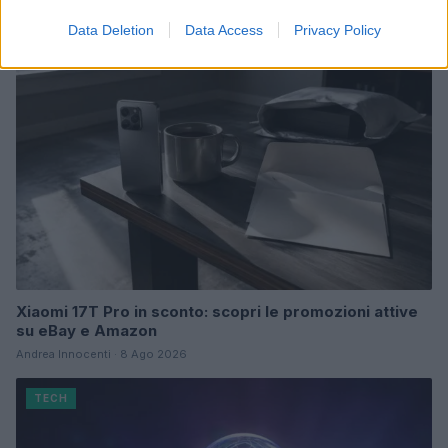
Data Deletion
Data Access
Privacy Policy
TECH
Xiaomi 17T Pro in sconto: scopri le promozioni attive
su eBay e Amazon
Andrea Innocenti · 8 Ago 2026
TECH