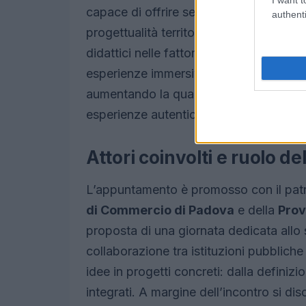
capace di offrire servizi educativi, terape
authenti
progettualità territoriali significa pensa
didattici nelle fattorie, e a eventi che r
esperienze immersive possono diventare 
aumentando la qualità dell’offerta e la 
esperienze autentiche e sostenibili.
Attori coinvolti e ruolo del
L’appuntamento è promosso con il patr
di Commercio di Padova
e della
Prov
proposta di una giornata dedicata allo 
collaborazione tra istituzioni pubbliche
idee in progetti concreti: dalla definizio
integrati. A margine dell’incontro si dis