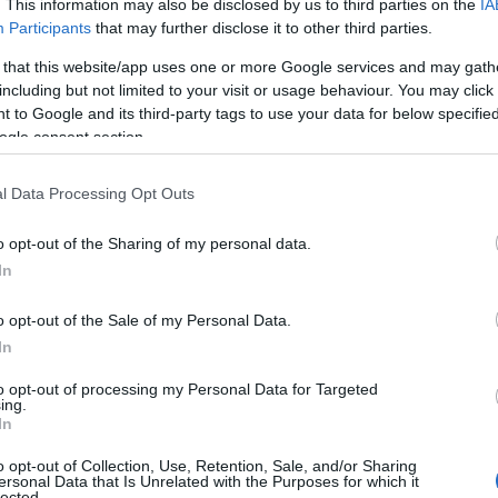
sioni sul
turismo rurale sostenibile
. Preservare i
. This information may also be disclosed by us to third parties on the
IA
Participants
that may further disclose it to other third parties.
à e campagna e promuovere esperienze lente sono
 that this website/app uses one or more Google services and may gath
do a professionisti e cittadini un luogo per
including but not limited to your visit or usage behaviour. You may click 
.
 to Google and its third-party tags to use your data for below specifi
ogle consent section.
l Data Processing Opt Outs
o opt-out of the Sharing of my personal data.
In
o opt-out of the Sale of my Personal Data.
In
to opt-out of processing my Personal Data for Targeted
ing.
In
o opt-out of Collection, Use, Retention, Sale, and/or Sharing
ersonal Data that Is Unrelated with the Purposes for which it
lected.