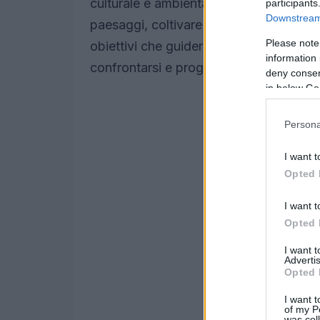
culturale e ambientale e stimolare rifles
participants
Downstream 
paesaggi, coltivare relazioni tra citt
Please note
obiettivi che guideranno i lavori, offren
information 
confrontarsi e progettare idee concrete
deny consent
in below Go
Persona
I want t
Opted 
I want t
Opted 
I want 
Advertis
Opted 
I want t
of my P
was col