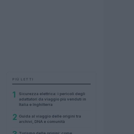
PIÙ LETTI
1
Sicurezza elettrica: i pericoli degli
adattatori da viaggio più venduti in
Italia e Inghilterra
2
Guida al viaggio delle origini tra
archivi, DNA e comunità
Turismo delle origini: come