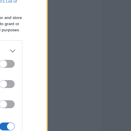
B’s List of
er and store
to grant or
ed purposes