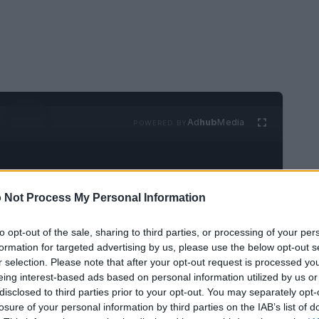
Ad
hub
Media
POWERED BY
 Not Process My Personal Information
to opt-out of the sale, sharing to third parties, or processing of your per
formation for targeted advertising by us, please use the below opt-out s
il
Palazzo della Ragione di Padova
ospita
r selection. Please note that after your opt-out request is processed y
eing interest-based ads based on personal information utilized by us or
een Day
, inserito nell’iniziativa nazionale «Italia
disclosed to third parties prior to your opt-out. You may separately opt-
 in luce il valore del
cavallo
come risorsa
losure of your personal information by third parties on the IAB’s list of