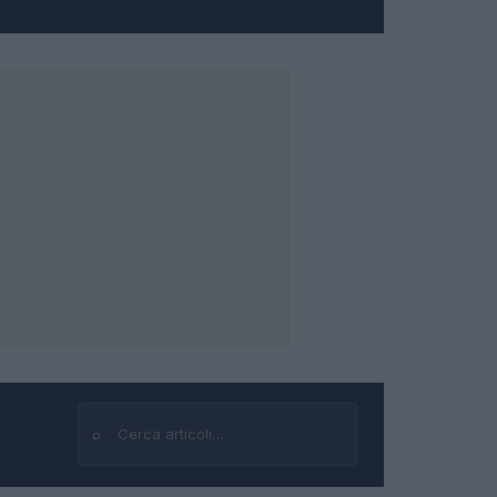
⌕
Cerca