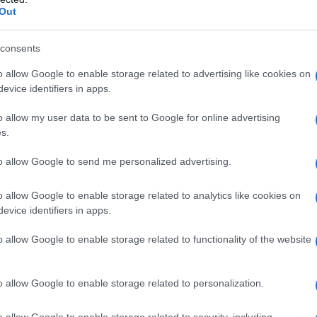
Out
consents
 visione strategica
o allow Google to enable storage related to advertising like cookies on
evice identifiers in apps.
ata a un possibile
Rinascimento Rurale
,
sso di recupero e valorizzazione delle risorse
o allow my user data to be sent to Google for online advertising
L’evento mira a coinvolgere amministrazioni,
s.
azioni per costruire mappe territoriali che mettano
to allow Google to send me personalized advertising.
ziali. In questo contesto il concetto di
sviluppo
o allow Google to enable storage related to analytics like cookies on
cadute economiche positive senza sacrificare la
evice identifiers in apps.
hi, favorendo uno sviluppo che sia al tempo
o allow Google to enable storage related to functionality of the website
zionale
o allow Google to enable storage related to personalization.
stico; rappresenta una
risorsa multifunzionale
o allow Google to enable storage related to security, including