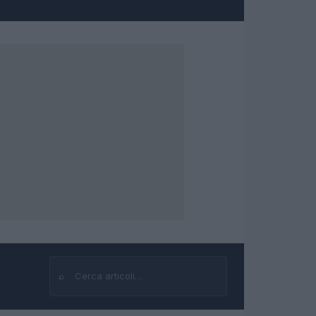
⌕
Cerca