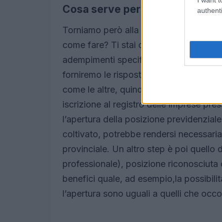
Cosa serve per aprire un’aziend
authenti
Torniamo però alla domanda di partenza
come fare? Ti stai chiedendo quali do
adempimenti specifici? Sono domande o
forniremo le risposte. Da un punto di v
come le altre, quindi tutto inizia con
l’a
iscrizione al registro delle imprese pres
l’apertura della posizione previdenziale 
coltivato, potrebbe rendersi necessaria 
provinciale. Un altro step è poi quello
professionale), posizione riconosciuta
benefici quale, ad esempio,la possibilità
l’apertura sono uguali a quelli che occor