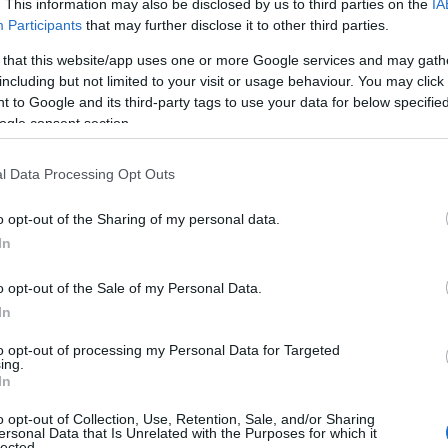
. This information may also be disclosed by us to third parties on the
IA
Participants
that may further disclose it to other third parties.
 that this website/app uses one or more Google services and may gath
including but not limited to your visit or usage behaviour. You may click 
 to Google and its third-party tags to use your data for below specifi
ogle consent section.
l Data Processing Opt Outs
o opt-out of the Sharing of my personal data.
In
o opt-out of the Sale of my Personal Data.
In
n sai come fare? Chiariamo subito che non è
to opt-out of processing my Personal Data for Targeted
, anche l’arte di coltivare la terra nasconde
ing.
In
re che se l’intenzione è quella di aprire
 nostri nonni diciamo subito che siamo sulla
o opt-out of Collection, Use, Retention, Sale, and/or Sharing
ersonal Data that Is Unrelated with the Purposes for which it
d’obbligo: in Italia oggi abbiamo
un’economia
lected.