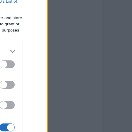
B’s List of
er and store
to grant or
ed purposes