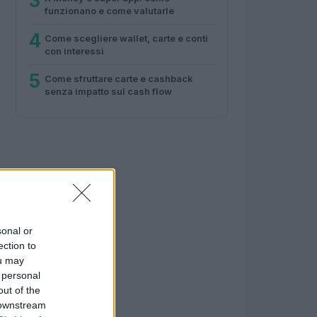
3
funzionano e come valutarle
4
Come scegliere wallet, carte e conti
con interessi
5
Come sfruttare carte e cashback
senza impatto sul cash flow
sonal or
ection to
ou may
 personal
out of the
 downstream