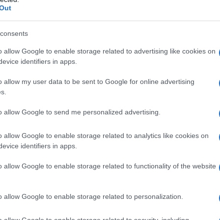
Out
’è quella ancorata alle tecniche del passato che
 parte dei contadini che hanno ereditato le
consents
 cosiddette vacche grasse, hanno investito poco
o allow Google to enable storage related to advertising like cookies on
 ammodernato le aziende facendosi travolgere
evice identifiers in apps.
o allow my user data to be sent to Google for online advertising
s.
a fatto certamente la sua parte cambiando
to allow Google to send me personalized advertising.
mercializzazione dei prodotti
e rompendo
a troppo lunga e penalizzante per i produttori che
o allow Google to enable storage related to analytics like cookies on
tena. La specializzazione in questo caso paga e
evice identifiers in apps.
 imprenditori che hanno puntato
sull’agricoltura
o allow Google to enable storage related to functionality of the website
cesso. Se si vuole aprire una azienda agricola,
 ma occorre informarsi e formarsi apprendendo da
o allow Google to enable storage related to personalization.
o allow Google to enable storage related to security, including