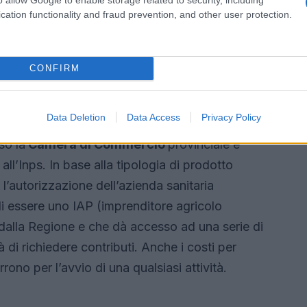
a agricola?
cation functionality and fraud prevention, and other user protection.
: vuoi aprire un’azienda agricola e non sai
cumenti servono o se occorrono degli
CONFIRM
vviamente legittime e in questo articolo
ista formale, un’azienda agricola è un’impresa
Data Deletion
Data Access
Privacy Policy
pertura della partita Iva
con conseguenziale
so la
Camera di Commercio
provinciale e
all’Inps. In base alla tipologia di prodotto
l’autorizzazione dell’azienda sanitaria
 di essere uno IAP (imprenditore agricolo
 dalla Regione e che dà accesso ad una serie di
 di richiedere contributi. Anche i costi per
rono per l’avvio di una qualsiasi attività.