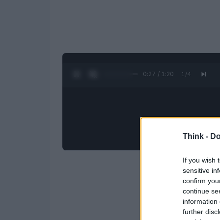
0:28 / 1:20
1
/
4
Think -
Do
If you wish 
sensitive in
confirm you
continue se
information 
further disc