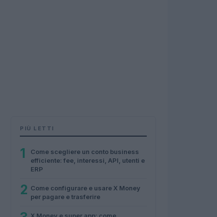
PIÙ LETTI
1
Come scegliere un conto business
efficiente: fee, interessi, API, utenti e
ERP
2
Come configurare e usare X Money
per pagare e trasferire
X Money e super app: come