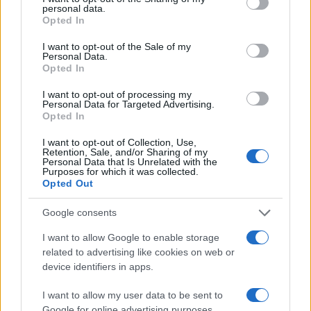
personal data.
segnalazione di AGCOM e decidere se avviare
grant or deny consent to Google and its third-party tags to
Opted In
use your data for below specified purposes in below Google
un’istruttoria. Nel frattempo, il dialogo tra
consent section.
I want to opt-out of the Sale of my
regolatori, piattaforme e editori appare destinato a
Personal Data.
diventare uno degli ambiti chiave per definire i
Opted In
confini dell’uso dei contenuti giornalistici nell’era
I want to opt-out of processing my
Personal Data for Targeted Advertising.
delle
AI
generative.
Opted In
I want to opt-out of Collection, Use,
Retention, Sale, and/or Sharing of my
Personal Data that Is Unrelated with the
AUTORE
Purposes for which it was collected.
Andrea Conforti
Opted Out
Andrea Conforti, 46enne torinese dal look
Google consents
casual e naturale, è un analista tattico che
trasforma dati e clip in racconti social. Ricorda
I want to allow Google to enable storage
quando annotò la rimonta al box stampa dello
related to advertising like cookies on web or
Stadio Olimpico Grande Torino: da
device identifiers in apps.
quell'appunto nacque la sua linea editoriale,
che propugna spiegazioni visive per il tifoso
I want to allow my user data to be sent to
critico. Dettaglio unico: una stagione
Google for online advertising purposes.