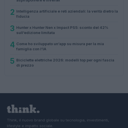
2
Intelligenza artificiale e reti aziendali: la verità dietro la
fiducia
3
Hunter x Hunter Nen x Impact PS5: sconto del 42%
sull’edizione limitata
4
Come ho sviluppato un’app su misura per la mia
famiglia con l’IA
5
Biciclette elettriche 2026: modelli top per ogni fascia
di prezzo
Think, il nuovo brand globale su tecnologia, investimenti,
lifestyle e impatto sociale.