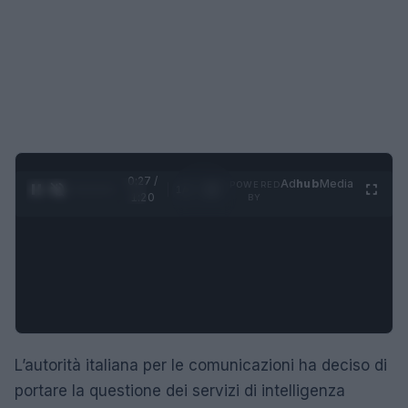
0:28 /
Ad
hub
Media
POWERED
1
/
4
1:20
BY
L’autorità italiana per le comunicazioni ha deciso di
portare la questione dei servizi di intelligenza