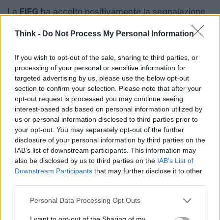
La
FIEG
ha accolto positivamente la segnalazione
e si è resa disponibile al confronto con le
Think -
Do Not Process My Personal Information
piattaforme per definire regole sull’utilizzo dei
contenuti editoriali. Tra le proposte avanzate dagli
If you wish to opt-out of the sale, sharing to third parties, or
editori c’è un meccanismo di
opt-out
per escludere
processing of your personal or sensitive information for
targeted advertising by us, please use the below opt-out
i contenuti dall’addestramento dei modelli AI,
section to confirm your selection. Please note that after your
garantendo però che tale esclusione non comporti
opt-out request is processed you may continue seeing
penalizzazioni nella visibilità. Parallelamente,
interest-based ads based on personal information utilized by
us or personal information disclosed to third parties prior to
AGCOM ha promosso la creazione di un
tavolo
your opt-out. You may separately opt-out of the further
permanente
tra piattaforme e soggetti editoriali
disclosure of your personal information by third parties on the
per affrontare accordi di licenza, valutare tutele
IAB’s list of downstream participants. This information may
also be disclosed by us to third parties on the
IAB’s List of
economiche e definire pratiche di trasparenza
Downstream Participants
that may further disclose it to other
condivise.
third parties.
Please note that this website/app uses one or more Google
La vicenda proseguirà sui tavoli europei: la
Personal Data Processing Opt Outs
services and may gather and store information including but
Commissione europea
dovrà ora valutare la
not limited to your visit or usage behaviour. You may click to
I want to opt-out of the Sharing of my