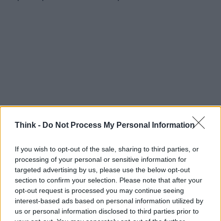
Think -
Do Not Process My Personal Information
If you wish to opt-out of the sale, sharing to third parties, or
processing of your personal or sensitive information for
targeted advertising by us, please use the below opt-out
section to confirm your selection. Please note that after your
In sintesi, prenotare al
Green Village
di
Tortolì
è
opt-out request is processed you may continue seeing
una procedura accessibile sia via telefono che
interest-based ads based on personal information utilized by
us or personal information disclosed to third parties prior to
online; conoscere l’indirizzo (
Via Matteotti,