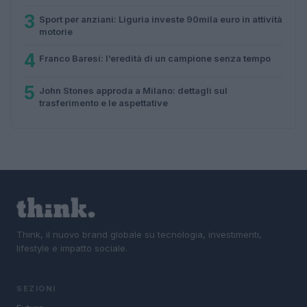
3
Sport per anziani: Liguria investe 90mila euro in attività
motorie
4
Franco Baresi: l’eredità di un campione senza tempo
5
John Stones approda a Milano: dettagli sul
trasferimento e le aspettative
Think, il nuovo brand globale su tecnologia, investimenti,
lifestyle e impatto sociale.
SEZIONI