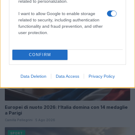
related to personalization.
Continua a leggere
I want to allow Google to enable storage
related to security, including authentication
SPORT
functionality and fraud prevention, and other
user protection.
CONFIRM
Data Deletion
Data Access
Privacy Policy
Europei di nuoto 2026: l’Italia domina con 14 medaglie
a Parigi
Camilla Pellegrini · 5 Ago 2026
SPORT