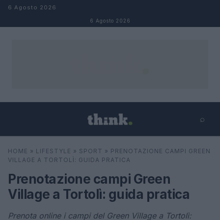
Salta al contenuto
6 Agosto 2026
6 Agosto 2026
⌕
×
⌕
HOME
»
LIFESTYLE
»
SPORT
»
PRENOTAZIONE CAMPI GREEN
Cerca
VILLAGE A TORTOLÌ: GUIDA PRATICA
Prenotazione campi Green
Village a Tortolì: guida pratica
Prenota online i campi del Green Village a Tortolì: