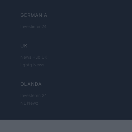
GERMANIA
Investieren24
UK
News Hub UK
Lgbtq News
OLANDA
Investeren 24
NL Newz