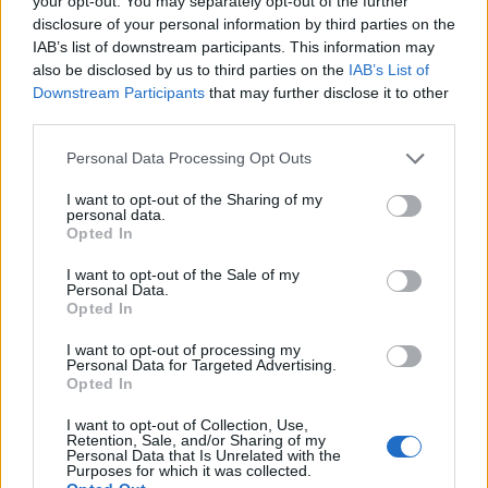
your opt-out. You may separately opt-out of the further
Tortolì, NU, Italia
) e avere i numeri di riferimento
disclosure of your personal information by third parties on the
aiuta a organizzare al meglio la tua attività
IAB’s list of downstream participants. This information may
also be disclosed by us to third parties on the
IAB’s List of
sportiva. Seguendo i suggerimenti sopra, potrai
Downstream Participants
that may further disclose it to other
ridurre gli imprevisti e concentrarti solo sulla
third parties.
partita.
Please note that this website/app uses one or more Google
Personal Data Processing Opt Outs
services and may gather and store information including but
not limited to your visit or usage behaviour. You may click to
I want to opt-out of the Sharing of my
personal data.
grant or deny consent to Google and its third-party tags to
AUTORE
Opted In
use your data for below specified purposes in below Google
Luca Bellini
consent section.
I want to opt-out of the Sale of my
Luca Bellini proviene dalle cucine torinesi:
Personal Data.
dopo una decisione professionale presa
Opted In
davanti al mercato di Porta Palazzo ha
I want to opt-out of processing my
lasciato il lavoro in brigata per il giornalismo
Personal Data for Targeted Advertising.
gastronomico. In redazione difende ricette
Opted In
tradotte in chiave contemporanea, porta la
firma su inchieste su mercati rionali e
I want to opt-out of Collection, Use,
Retention, Sale, and/or Sharing of my
conserva la collezione di ricettari della nonna.
Personal Data that Is Unrelated with the
Purposes for which it was collected.