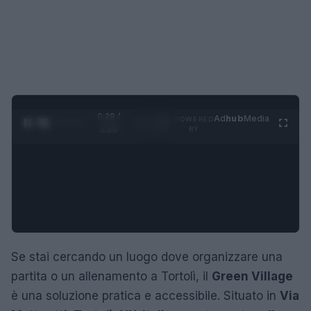
0:29 /
Ad
hub
Media
POWERED
1
/
4
1:23
BY
Se stai cercando un luogo dove organizzare una
partita o un allenamento a Tortolì, il
Green Village
è una soluzione pratica e accessibile. Situato in
Via