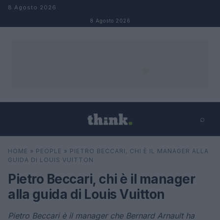
Salta al contenuto
8 Agosto 2026
8 Agosto 2026
⌕
×
⌕
HOME
»
PEOPLE
»
PIETRO BECCARI, CHI È IL MANAGER ALLA
Cerca
GUIDA DI LOUIS VUITTON
Pietro Beccari, chi è il manager
alla guida di Louis Vuitton
Pietro Beccari è il manager che Bernard Arnault ha