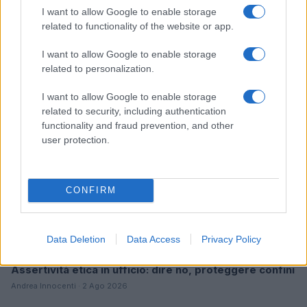
I want to allow Google to enable storage
Club sociali a pagamento: pro e contro di questa
related to functionality of the website or app.
nuova tendenza
Camilla Pellegrini · 4 Ago 2026
I want to allow Google to enable storage
related to personalization.
PEOPLE
I want to allow Google to enable storage
related to security, including authentication
functionality and fraud prevention, and other
user protection.
CONFIRM
Data Deletion
Data Access
Privacy Policy
Assertività etica in ufficio: dire no, proteggere confini
Andrea Innocenti · 2 Ago 2026