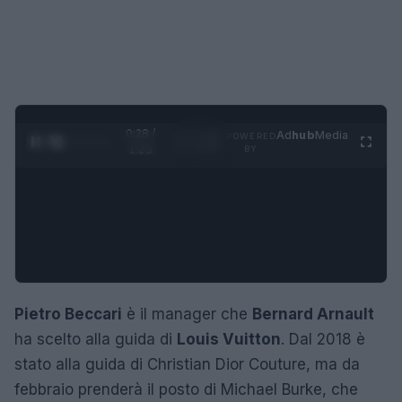
0:29 /
Ad
hub
Media
POWERED
1
/
4
1:23
BY
Pietro Beccari
è il manager che
Bernard Arnault
ha scelto alla guida di
Louis Vuitton
. Dal 2018 è
stato alla guida di Christian Dior Couture, ma da
febbraio prenderà il posto di Michael Burke, che