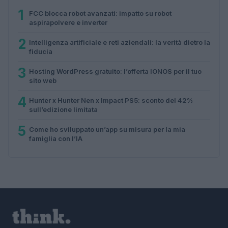
1
FCC blocca robot avanzati: impatto su robot
aspirapolvere e inverter
2
Intelligenza artificiale e reti aziendali: la verità dietro la
fiducia
3
Hosting WordPress gratuito: l’offerta IONOS per il tuo
sito web
4
Hunter x Hunter Nen x Impact PS5: sconto del 42%
sull’edizione limitata
5
Come ho sviluppato un’app su misura per la mia
famiglia con l’IA