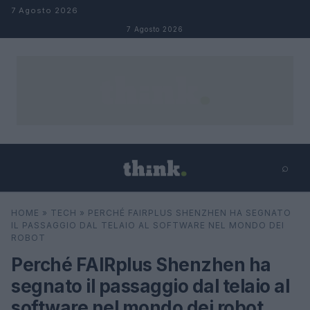
Salta al contenuto
7 Agosto 2026
7 Agosto 2026
⌕
×
⌕
HOME
»
TECH
»
PERCHÉ FAIRPLUS SHENZHEN HA SEGNATO
Cerca
IL PASSAGGIO DAL TELAIO AL SOFTWARE NEL MONDO DEI
ROBOT
Perché FAIRplus Shenzhen ha
segnato il passaggio dal telaio al
software nel mondo dei robot