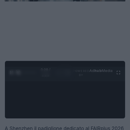
0:29 /
Ad
hub
Media
POWERED
1
/
4
1:23
BY
A Shenzhen il padiglione dedicato al FAIRplus 2026