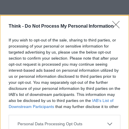
Think -
Do Not Process My Personal Information
Confronto con la logistica tradizionale
If you wish to opt-out of the sale, sharing to third parties, or
processing of your personal or sensitive information for
Attiguo al padiglione robotico c’era
Logimat
, la
targeted advertising by us, please use the below opt-out
fiera di automazione logistica interna: lì trionfavano
section to confirm your selection. Please note that after your
AGV, ASRS, carrelli a guida autonoma e sistemi di
opt-out request is processed you may continue seeing
interest-based ads based on personal information utilized by
sorting, presentati da aziende come
Xishen
,
us or personal information disclosed to third parties prior to
Lonking
,
iRayple
e
NobleLift
. Nessuno di quei
your opt-out. You may separately opt-out of the further
sistemi aveva forma umana perché nei processi
disclosure of your personal information by third parties on the
IAB’s list of downstream participants. This information may
strutturati la soluzione dedicata è più efficiente e
also be disclosed by us to third parties on the
IAB’s List of
matura. Il risultato è chiaro: mentre Logimat mostra
Downstream Participants
that may further disclose it to other
dove l’automazione è già consolidata, FAIRplus
third parties.
indica la direzione futura fatta di umanoidi, dati e
Please note that this website/app uses one or more Google
Personal Data Processing Opt Outs
piattaforme che devono ancora essere integrate a
services and may gather and store information including but