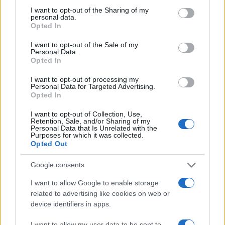
not limited to your visit or usage behaviour. You may click to
I want to opt-out of the Sharing of my
scala commerciale.
personal data.
grant or deny consent to Google and its third-party tags to
Opted In
use your data for below specified purposes in below Google
In sintesi, il panorama visto a Shenzhen nel 2026
consent section.
I want to opt-out of the Sale of my
suggerisce che la competizione si sposterà sempre
Personal Data.
Opted In
più verso chi saprà costruire ecosistemi software,
pipeline dati e modelli di integrazione efficaci. Il
I want to opt-out of processing my
Personal Data for Targeted Advertising.
corpo
si standardizza, ma la partita vera si gioca
Opted In
su
dati
,
policy
e capacità di rendere i robot utili e
I want to opt-out of Collection, Use,
sostenibili nei processi reali.
Retention, Sale, and/or Sharing of my
Personal Data that Is Unrelated with the
Purposes for which it was collected.
Opted Out
AUTORE
Google consents
Susanna Riva
I want to allow Google to enable storage
Susanna Riva osserva Bologna dalla finestra
related to advertising like cookies on web or
dell’Archivio di Stato dove una volta ha
device identifiers in apps.
passato una settimana a consultare faldoni
sulle cooperative cittadine: quel documento
I want to allow my user data to be sent to