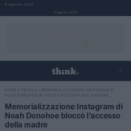
Salta al contenuto
9 Agosto 2026
9 Agosto 2026
⌕
×
⌕
HOME
»
PEOPLE
»
MEMORIALIZZAZIONE INSTAGRAM DI
Cerca
NOAH DONOHOE BLOCCÒ L’ACCESSO DELLA MADRE
Memorializzazione Instagram di
Noah Donohoe bloccò l’accesso
della madre