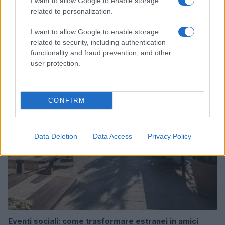
I want to allow Google to enable storage
related to personalization.
I want to allow Google to enable storage
related to security, including authentication
Continua a leggere
functionality and fraud prevention, and other
user protection.
PEOPLE
CONFIRM
Data Deletion
Data Access
Privacy Policy
Eventi sociali: come trasformare estranei in amici