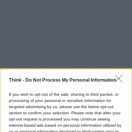
La posizione di Meta e le implicazioni
pratiche
Think -
Do Not Process My Personal Information
Instagram giustifica la funzione come uno
If you wish to opt-out of the sale, sharing to third parties, or
strumento per tutelare la privacy delle persone
processing of your personal or sensitive information for
decedute, creando spazi dedicati alla memoria.
targeted advertising by us, please use the below opt-out
Tuttavia, i resoconti giudiziari indicano che la
section to confirm your selection. Please note that after your
opt-out request is processed you may continue seeing
piattaforma consente la memorializzazione anche
interest-based ads based on personal information utilized by
per account di minori senza il consenso dei parenti,
us or personal information disclosed to third parties prior to