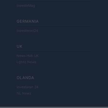
InvestirMag
GERMANIA
Investieren24
UK
News Hub UK
Lgbtq News
OLANDA
Investeren 24
NL Newz