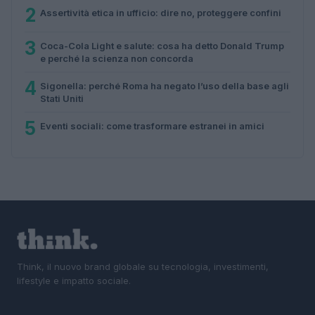
2
Assertività etica in ufficio: dire no, proteggere confini
3
Coca-Cola Light e salute: cosa ha detto Donald Trump
e perché la scienza non concorda
4
Sigonella: perché Roma ha negato l’uso della base agli
Stati Uniti
5
Eventi sociali: come trasformare estranei in amici
Think, il nuovo brand globale su tecnologia, investimenti,
lifestyle e impatto sociale.