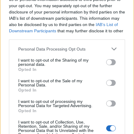
sollevando interrogativi su come bilanciare
your opt-out. You may separately opt-out of the further
disclosure of your personal information by third parties on the
rispetto, sicurezza e necessità probatorie.
IAB’s list of downstream participants. This information may
also be disclosed by us to third parties on the
IAB’s List of
Verso procedure più chiare?
Downstream Participants
that may further disclose it to other
third parties.
Le parti in causa hanno sottolineato la necessità di
procedure trasparenti e di canali di verifica più
Please note that this website/app uses one or more Google
Personal Data Processing Opt Outs
services and may gather and store information including but
efficaci: dall’autenticazione della richiesta alla
not limited to your visit or usage behaviour. You may click to
I want to opt-out of the Sharing of my
conferma con familiari identificati, fino a
personal data.
grant or deny consent to Google and its third-party tags to
Opted In
meccanismi di emergenza che permettano alle
use your data for below specified purposes in below Google
consent section.
autorità giudiziarie di accedere ai dati conservati.
I want to opt-out of the Sale of my
Personal Data.
La vicenda Donohoe rimane aperta e l’inchiesta
Opted In
proseguirà, mentre il dibattito sulle responsabilità
I want to opt-out of processing my
Personal Data for Targeted Advertising.
delle piattaforme continua tra istanze di sicurezza
Opted In
e diritti delle famiglie.
I want to opt-out of Collection, Use,
Retention, Sale, and/or Sharing of my
Personal Data that Is Unrelated with the