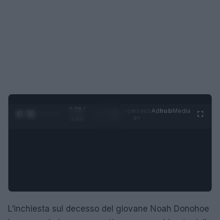
0:29 /
Ad
hub
Media
POWERED
1
/
4
1:23
BY
L’inchiesta sul decesso del giovane Noah Donohoe