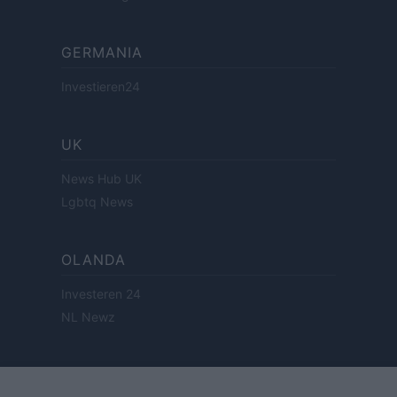
GERMANIA
Investieren24
UK
News Hub UK
Lgbtq News
OLANDA
Investeren 24
NL Newz