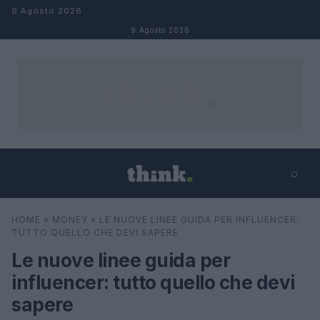
Salta al contenuto
9 Agosto 2026
9 Agosto 2026
⌕
×
⌕
HOME
»
MONEY
»
LE NUOVE LINEE GUIDA PER INFLUENCER:
Cerca
TUTTO QUELLO CHE DEVI SAPERE
Le nuove linee guida per
influencer: tutto quello che devi
sapere