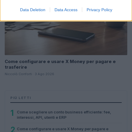
Data Deletion
Data Access
Privacy Policy
Come configurare e usare X Money per pagare e
trasferire
Niccolò Conforti · 3 Ago 2026
PIÙ LETTI
1
Come scegliere un conto business efficiente: fee,
interessi, API, utenti e ERP
2
Come configurare e usare X Money per pagare e