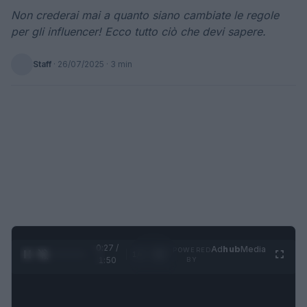
Non crederai mai a quanto siano cambiate le regole
per gli influencer! Ecco tutto ciò che devi sapere.
Staff
·
26/07/2025
· 3 min
0:28 /
Ad
hub
Media
POWERED
1
/
4
1:50
BY