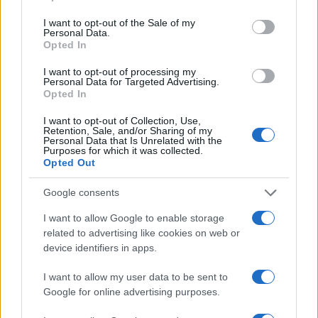
use your data for below specified purposes in below Google
consent section.
I want to opt-out of the Sale of my
Personal Data.
Continua a leggere
Opted In
I want to opt-out of processing my
Personal Data for Targeted Advertising.
MONEY
Opted In
I want to opt-out of Collection, Use,
Retention, Sale, and/or Sharing of my
Personal Data that Is Unrelated with the
Purposes for which it was collected.
Opted Out
Google consents
I want to allow Google to enable storage
related to advertising like cookies on web or
device identifiers in apps.
I want to allow my user data to be sent to
Come scegliere un conto business efficiente: fee,
interessi, API, utenti e ERP
Google for online advertising purposes.
Andrea Innocenti · 3 Ago 2026