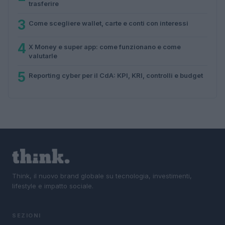
trasferire
3
Come scegliere wallet, carte e conti con interessi
4
X Money e super app: come funzionano e come
valutarle
5
Reporting cyber per il CdA: KPI, KRI, controlli e budget
Think, il nuovo brand globale su tecnologia, investimenti,
lifestyle e impatto sociale.
SEZIONI