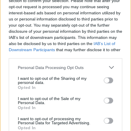
section to confirm your selection. Please note that after your
piede è leggermente più gonfio, indossa il tipo di
opt-out request is processed you may continue seeing
calze che utilizzerai in corsa e fai qualche passo o
interest-based ads based on personal information utilized by
breve corsetta in negozio. Valuta l’uso previsto
us or personal information disclosed to third parties prior to
your opt-out. You may separately opt-out of the further
(allenamento quotidiano, gara, trail) e privilegia
disclosure of your personal information by third parties on the
modelli con
materiali traspiranti
e una
suola
IAB’s list of downstream participants. This information may
adatta al terreno. Infine, ricorda che la durata
also be disclosed by us to third parties on the
IAB’s List of
Downstream Participants
that may further disclose it to other
media di un modello da running si aggira intorno ai
third parties.
600-800 km a seconda del peso e dello stile di
Please note that this website/app uses one or more Google
corsa: tenerne conto aiuta a programmare la
Personal Data Processing Opt Outs
services and may gather and store information including but
sostituzione prima che l’ammortizzazione perda
not limited to your visit or usage behaviour. You may click to
I want to opt-out of the Sharing of my
personal data.
efficacia.
grant or deny consent to Google and its third-party tags to
Opted In
use your data for below specified purposes in below Google
consent section.
I want to opt-out of the Sale of my
Personal Data.
Opted In
AUTORE
Susanna Riva
I want to opt-out of processing my
Susanna Riva osserva Bologna dalla finestra
Personal Data for Targeted Advertising.
Opted In
dell’Archivio di Stato dove una volta ha