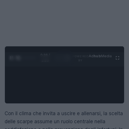
0:27 /
Ad
hub
Media
POWERED
1
/
4
1:23
BY
Con il clima che invita a uscire e allenarsi, la scelta
delle scarpe assume un ruolo centrale nella