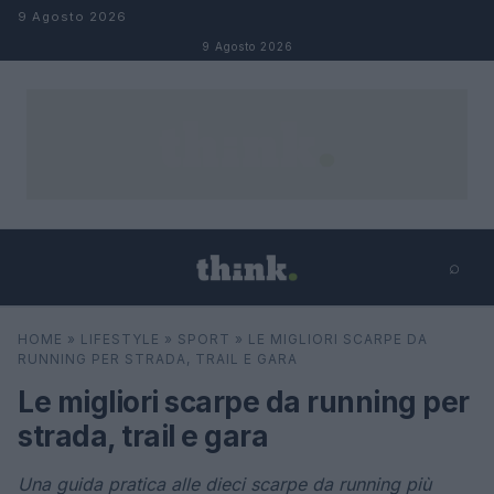
Salta al contenuto
9 Agosto 2026
9 Agosto 2026
⌕
×
⌕
HOME
»
LIFESTYLE
»
SPORT
»
LE MIGLIORI SCARPE DA
Cerca
RUNNING PER STRADA, TRAIL E GARA
Le migliori scarpe da running per
strada, trail e gara
Una guida pratica alle dieci scarpe da running più