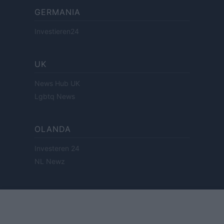
GERMANIA
Investieren24
UK
News Hub UK
Lgbtq News
OLANDA
Investeren 24
NL Newz