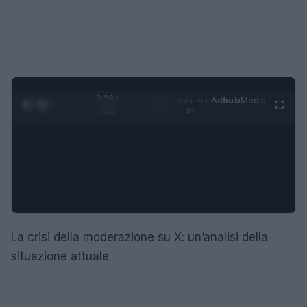
0:29 /
Ad
hub
Media
POWERED
1
/
4
1:23
BY
La crisi della moderazione su X: un’analisi della
situazione attuale