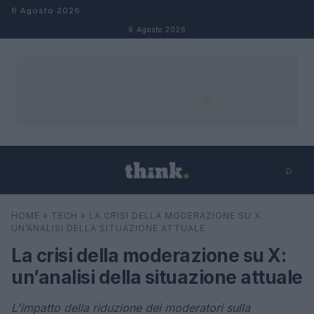
Salta al contenuto
6 Agosto 2026
6 Agosto 2026
⌕
×
⌕
HOME
»
TECH
»
LA CRISI DELLA MODERAZIONE SU X:
Cerca
UN’ANALISI DELLA SITUAZIONE ATTUALE
La crisi della moderazione su X:
un’analisi della situazione attuale
L'impatto della riduzione dei moderatori sulla