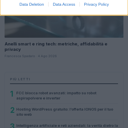
Data Deletion
Data Access
Privacy Policy
Anelli smart e ring tech: metriche, affidabilità e
privacy
Francesca Spadaro · 4 Ago 2026
PIÙ LETTI
1
FCC blocca robot avanzati: impatto su robot
aspirapolvere e inverter
2
Hosting WordPress gratuito: l’offerta IONOS per il tuo
sito web
3
Intelligenza artificiale e reti aziendali: la verità dietro la