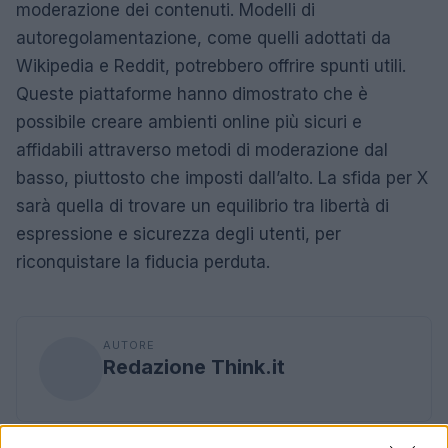
moderazione dei contenuti. Modelli di
autoregolamentazione, come quelli adottati da
Wikipedia e Reddit, potrebbero offrire spunti utili.
Queste piattaforme hanno dimostrato che è
possibile creare ambienti online più sicuri e
affidabili attraverso metodi di moderazione dal
basso, piuttosto che imposti dall’alto. La sfida per X
sarà quella di trovare un equilibrio tra libertà di
espressione e sicurezza degli utenti, per
riconquistare la fiducia perduta.
AUTORE
Redazione Think.it