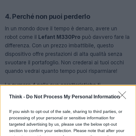
4. Perché non puoi perderlo
In un mondo dove il tempo è denaro, avere un
robot come il
Lefant M330Pro
può davvero fare la
differenza. Con un prezzo imbattibile, questo
dispositivo offre prestazioni di alta qualità senza
svuotare il portafoglio. Non crederai ai tuoi occhi
quando vedrai quanto tempo puoi risparmiare!
La numero 4 nelle sue caratteristiche ti
sconvolgerà: l’efficienza energetica e la tecnologia
Think -
Do Not Process My Personal Information
avanzata di questo robot sono pensate per offrirti il
massimo con il minimo sforzo. Non perdere
If you wish to opt-out of the sale, sharing to third parties, or
processing of your personal or sensitive information for
l’occasione di portare a casa tua questa meraviglia
targeted advertising by us, please use the below opt-out
della tecnologia! Sei pronto a dire addio alla fatica
section to confirm your selection. Please note that after your
delle pulizie quotidiane?