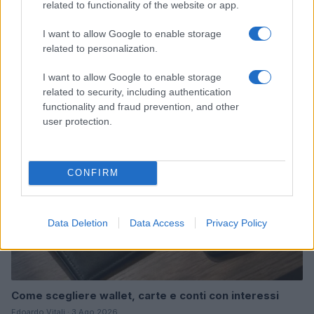
related to functionality of the website or app.
I want to allow Google to enable storage
Come scegliere un conto business efficiente: fee,
related to personalization.
interessi, API, utenti e ERP
Andrea Innocenti · 3 Ago 2026
I want to allow Google to enable storage
related to security, including authentication
MONEY
functionality and fraud prevention, and other
user protection.
CONFIRM
Data Deletion
Data Access
Privacy Policy
Come scegliere wallet, carte e conti con interessi
Edoardo Vitali · 3 Ago 2026