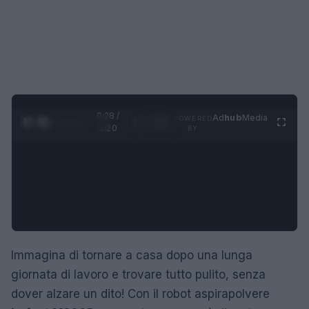
0:29 /
Ad
hub
Media
POWERED
1
/
4
1:20
BY
Immagina di tornare a casa dopo una lunga
giornata di lavoro e trovare tutto pulito, senza
dover alzare un dito! Con il robot aspirapolvere