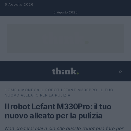
Salta al contenuto
6 Agosto 2026
6 Agosto 2026
⌕
×
⌕
HOME
»
MONEY
»
IL ROBOT LEFANT M330PRO: IL TUO
Cerca
NUOVO ALLEATO PER LA PULIZIA
Il robot Lefant M330Pro: il tuo
nuovo alleato per la pulizia
Non crederai mai a ciò che questo robot può fare per