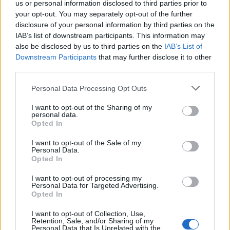
metodi alternativi, i consulenti. C’è chi ha studiato –
us or personal information disclosed to third parties prior to
your opt-out. You may separately opt-out of the further
soprattutto i più giovani – in facoltà in cui termini
disclosure of your personal information by third parties on the
come
“sostenibilità”, “ambiente” ed “economia
IAB’s list of downstream participants. This information may
circolare”
diventano veri e propri percorsi
also be disclosed by us to third parties on the
IAB’s List of
Downstream Participants
that may further disclose it to other
specialistici di studi. C’è chi, invece, partito con una
third parties.
professione “tradizionale”, ha avuto la lungimiranza
Please note that this website/app uses one or more Google
Personal Data Processing Opt Outs
di attrezzarsi e di adeguarsi a quanto i
services and may gather and store information including but
cambiamenti climatici stanno esigendo dal mondo
not limited to your visit or usage behaviour. You may click to
I want to opt-out of the Sharing of my
personal data.
produttivo. Si tratta di un processo irreversibile?
grant or deny consent to Google and its third-party tags to
Opted In
use your data for below specified purposes in below Google
Molto probabilmente sì e in un futuro non troppo
consent section.
I want to opt-out of the Sale of my
lontano c’è da immaginarsi un mondo del lavoro
Personal Data.
Opted In
permeato da
competenze green trasversali
e
imprescindibili: un mondo in cui tutti i jobs avranno
I want to opt-out of processing my
Personal Data for Targeted Advertising.
il loro lato green.
Opted In
I want to opt-out of Collection, Use,
Retention, Sale, and/or Sharing of my
Personal Data that Is Unrelated with the