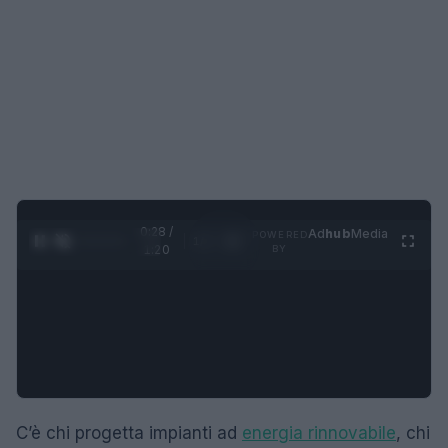
0:29 /
Ad
hub
Media
POWERED
1
/
4
1:20
BY
C’è chi progetta impianti ad
energia rinnovabile
, chi