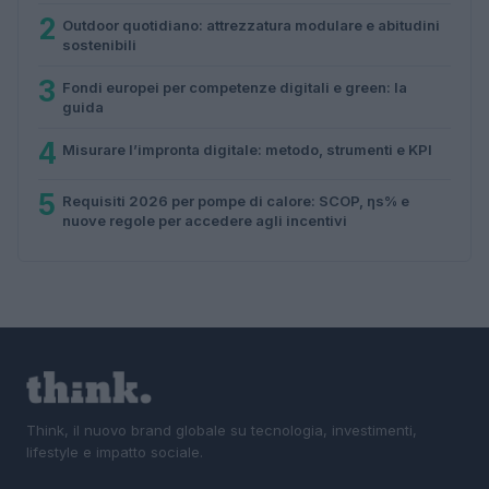
2
Outdoor quotidiano: attrezzatura modulare e abitudini
sostenibili
3
Fondi europei per competenze digitali e green: la
guida
4
Misurare l’impronta digitale: metodo, strumenti e KPI
5
Requisiti 2026 per pompe di calore: SCOP, ηs% e
nuove regole per accedere agli incentivi
Think, il nuovo brand globale su tecnologia, investimenti,
lifestyle e impatto sociale.