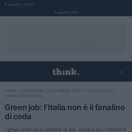
Salta al contenuto
8 Agosto 2026
8 Agosto 2026
⌕
×
⌕
HOME
»
SOSTENIBILITÀ
»
GREEN JOB: L’ITALIA NON È IL
Cerca
FANALINO DI CODA
Green job: l’Italia non è il fanalino
di coda
I green jobs sono sempre di più, sempre più richiesti e