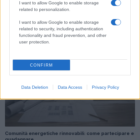
I want to allow Google to enable storage
related to personalization.
I want to allow Google to enable storage
Continua a leggere
related to security, including authentication
functionality and fraud prevention, and other
user protection.
SOSTENIBILITÀ
CONFIRM
Data Deletion
Data Access
Privacy Policy
Comunità energetiche rinnovabili: come partecipare e
guadagnare