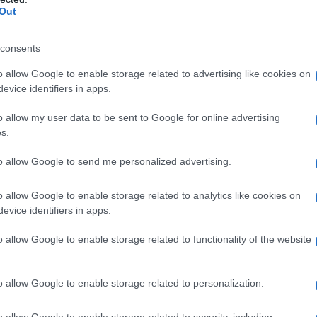
Out
consents
, società specializzata nella prodizione di
o allow Google to enable storage related to advertising like cookies on
sede a New York, a partire dal
14 febbraio
,
evice identifiers in apps.
 nella giornata di giovedì 20 gennaio.
o allow my user data to be sent to Google for online advertising
 e presidente della salute umana alla
Merck
,
s.
 per il 90% del suo business da 48 miliardi di
to allow Google to send me personalized advertising.
o allow Google to enable storage related to analytics like cookies on
me un
candidato top per il ruolo di CEO di
evice identifiers in apps.
egli nero, si è dimesso nel mese di giugno.
o allow Google to enable storage related to functionality of the website
o allow Google to enable storage related to personalization.
o allow Google to enable storage related to security, including