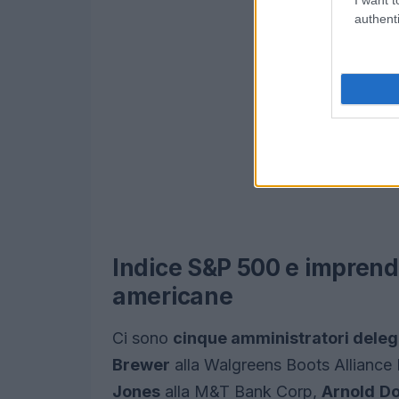
authenti
Indice S&P 500 e imprendit
americane
Ci sono
cinque amministratori deleg
Brewer
alla Walgreens Boots Alliance 
Jones
alla M&T Bank Corp,
Arnold
Do