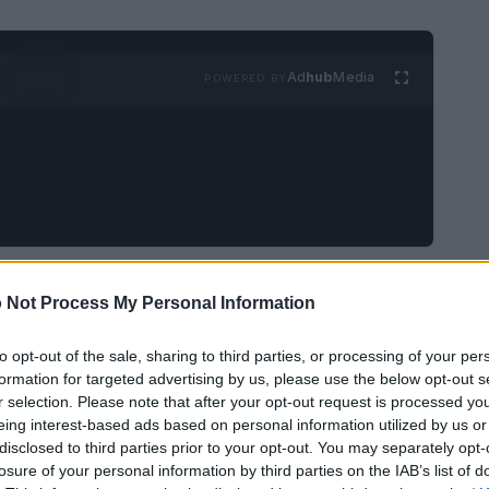
Ad
hub
Media
POWERED BY
 di unirsi all’IFF, accrescendo la lista dell’indice
 Not Process My Personal Information
i
amministratori delegati
neri nelle aziende
to opt-out of the sale, sharing to third parties, or processing of your per
formation for targeted advertising by us, please use the below opt-out s
r selection. Please note that after your opt-out request is processed y
eing interest-based ads based on personal information utilized by us or
disclosed to third parties prior to your opt-out. You may separately opt-
losure of your personal information by third parties on the IAB’s list of