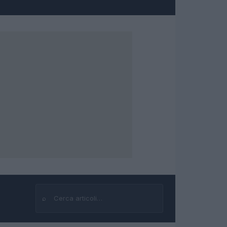
⌕
Cerca