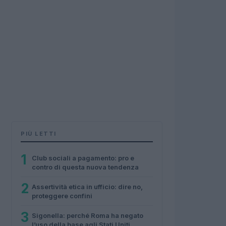
PIÙ LETTI
1
Club sociali a pagamento: pro e
contro di questa nuova tendenza
2
Assertività etica in ufficio: dire no,
proteggere confini
3
Sigonella: perché Roma ha negato
l’uso della base agli Stati Uniti