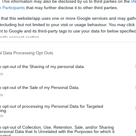
. This information may also be disclosed by us to third parties on the
IA
Participants
that may further disclose it to other third parties.
 that this website/app uses one or more Google services and may gath
including but not limited to your visit or usage behaviour. You may click 
 to Google and its third-party tags to use your data for below specifi
ogle consent section.
l Data Processing Opt Outs
o opt-out of the Sharing of my personal data.
In
o opt-out of the Sale of my Personal Data.
CEO di International Flavors &
In
to opt-out of processing my Personal Data for Targeted
ing.
In
zienda farmaceutica Merck & Co, diventerà il
rs & Fragrances Inc
, unendosi alla piccola lista
o opt-out of Collection, Use, Retention, Sale, and/or Sharing
ersonal Data that Is Unrelated with the Purposes for which it
nelle aziende statunitensi riportata dall’indice
lected.