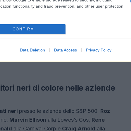
cation functionality and fraud prevention, and other user protection.
CONFIRM
Data Deletion
Data Access
Privacy Policy
ori neri di colore nelle aziende
ati neri
presso le aziende dello S&P 500:
Roz
Inc,
Marvin
Ellison
alla Lowes’s Cos,
Rene
nald
alla Carnival Corp e
Craig
Arnold
alla