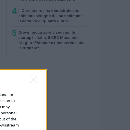
4
Il Coronavirus ha dimostrato che
abbiamo bisogno di una settimana
lavorativa di quattro giorni
5
Grownnectia apre 5 sedi per le
startup in Italia, il CEO Massimo
Ciaglia : “Abbiamo riconvertito tutto
in digitale”
sonal or
ection to
ou may
 personal
out of the
 downstream