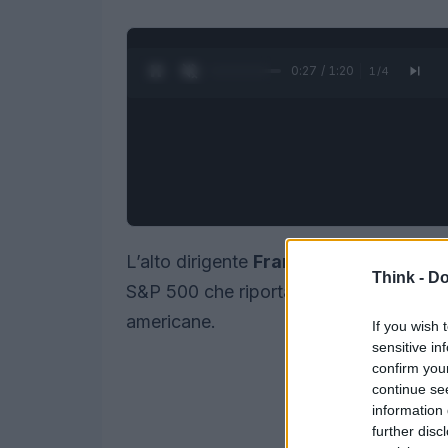
0:28 / 1:20
1
/
4
L’alto dirigente
Frank Clyburn
ha deciso
Think -
Do
S&P 500 che riporta l’esiguo numero d
americane.
If you wish 
sensitive in
confirm you
continue se
information 
further disc