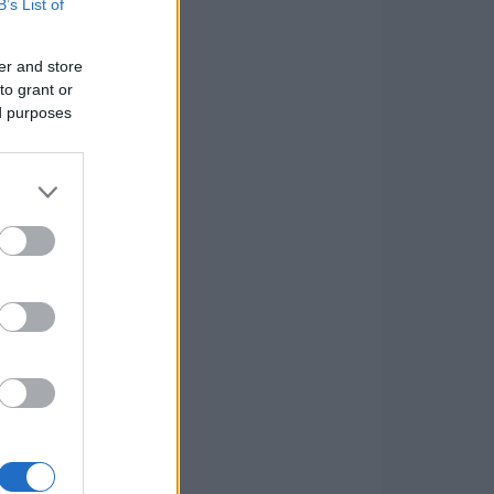
B’s List of
er and store
to grant or
ed purposes