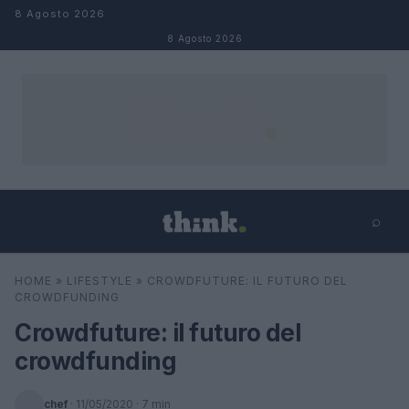
Salta al contenuto
8 Agosto 2026
8 Agosto 2026
⌕
×
⌕
HOME
»
LIFESTYLE
»
CROWDFUTURE: IL FUTURO DEL
Cerca
CROWDFUNDING
Crowdfuture: il futuro del
crowdfunding
chef
·
11/05/2020
· 7 min