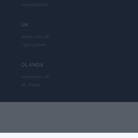
Investieren24
UK
News Hub UK
Lgbtq News
OLANDA
Investeren 24
NL Newz