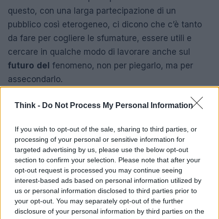
questo, con una larga partecipazione di un
pubblico così eterogeneo, ci dicono che c’è tanto
da fare per cogliere le sfumature, essere utili e
cercare in qualche modo di lavorare anche sul
futuro
del
fenomeno, non per piegarlo, ma per
assecondarlo.
Dalle 15 alle 18 spazio a workshop e
Think -
Do Not Process My Personal Information
approfondimenti: mentre nella sala accanto Daniela
Castrataro e Ivana Pais presentano
If you wish to opt-out of the sale, sharing to third parties, or
processing of your personal or sensitive information for
l’aggiornamento
del
report sulle piattaforme
targeted advertising by us, please use the below opt-out
italiane e Tim Wright il focus sul DIY
section to confirm your selection. Please note that after your
crowdfunding
, a me tocca una classe di 30
opt-out request is processed you may continue seeing
interest-based ads based on personal information utilized by
persone e un tema molto gettonato e molto
us or personal information disclosed to third parties prior to
spinoso: come costruire una buona campagna di
your opt-out. You may separately opt-out of the further
crowdfunding
?Non è facile dare i giusti consigli:
disclosure of your personal information by third parties on the