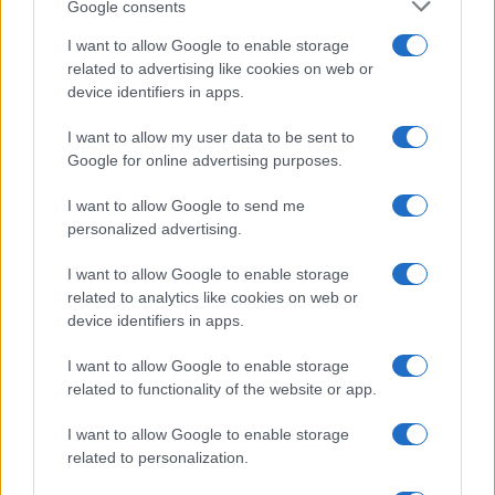
Google consents
tua raccolta fondi se tu non sei bravo a dare fuoco
alla miccia al momento giusto.
I want to allow Google to enable storage
related to advertising like cookies on web or
device identifiers in apps.
Ripeto incessantemente il mio mantra: se pensate
solo al funding la vostra campagna potrebbe fallire:
I want to allow my user data to be sent to
se pensate alla crowd sicuramente non lo farà!
Google for online advertising purposes.
Fine giornata. Dal treno finalmente scorro il live
I want to allow Google to send me
personalized advertising.
tweeting e studio commenti e reazioni. Gli amici
dell’organizzazione (nois3lab e twintangibles) mi
I want to allow Google to enable storage
related to analytics like cookies on web or
confermano ottimi numeri per la partecipazione:
device identifiers in apps.
con tutta la fatica che hanno fatto è senz’altro una
soddisfazione che li ripaga in pieno.
I want to allow Google to enable storage
related to functionality of the website or app.
Chiudo citando ancora una volta Angelo Rindone,
I want to allow Google to enable storage
che ha disegnato per noi uno scorcio
del
“future of
related to personalization.
crowdfunding
” che tutti cercavamo di intravedere.