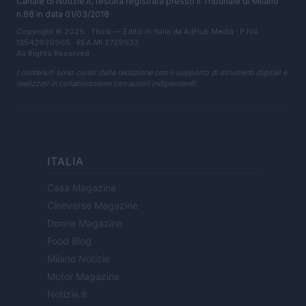
Canale di Notizie.it, testata registrata presso il Tribunale di Milano
n.68 in data 01/03/2018
Copyright © 2026 · Think — Edito in Italia da
AdHub Media
· P.IVA
13542920965 · REA MI 2729933
All Rights Reserved
I contenuti sono curati dalla redazione con il supporto di strumenti digitali e
realizzati in collaborazione con autori indipendenti.
ITALIA
Casa Magazine
Cineverse Magazine
Donne Magazine
Food Blog
Milano Notizie
Motor Magazine
Notizie.it