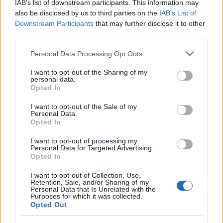
IAB’s list of downstream participants. This information may
continuo a pensare che il
crowdfunding
sia uno
also be disclosed by us to third parties on the
IAB’s List of
strumento tanto duttile da potersi adattare (e
Downstream Participants
that may further disclose it to other
liberare potenziali che non possiamo prevedere!)
third parties.
alla mano di chi lo usa. Mi diverto a rispondere alle
Please note that this website/app uses one or more Google
Personal Data Processing Opt Outs
domande e mi accorgo che avevo sbagliato
services and may gather and store information including but
not limited to your visit or usage behaviour. You may click to
I want to opt-out of the Sharing of my
pensando di poter evitare la parte introduttiva sul
personal data.
grant or deny consent to Google and its third-party tags to
Opted In
“come si fa” e pensando ingenuamente che il tema
use your data for below specified purposes in below Google
fosse arcinoto: le persone hanno molti dubbi su
consent section.
I want to opt-out of the Sale of my
Personal Data.
come individuare budget e motivazioni, sulla
Opted In
struttura delle ricompense, sullo storytelling e su
I want to opt-out of processing my
come muoversi per la promozione
del
progetto.
Personal Data for Targeted Advertising.
Opted In
Con più di 30 piattaforme sul territorio e 3 anni di
storia ancora devo spiegare che coinvolgere la
I want to opt-out of Collection, Use,
Retention, Sale, and/or Sharing of my
propria community è un passo fondamentale e che
Personal Data that Is Unrelated with the
Purposes for which it was collected.
nessuna piattaforma, nemmeno Kickstarter, ti
Opted Out
porterà magicamente contatti e farà esplodere la