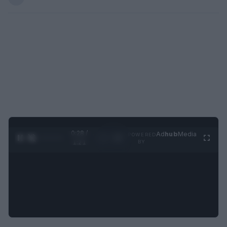
0:29 /
Ad
hub
Media
POWERED
1
/
4
1:21
BY