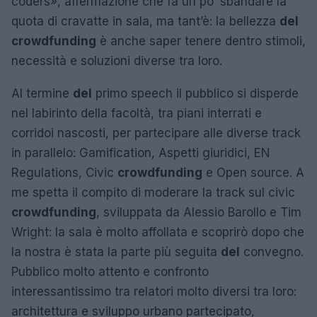
coders», affermazione che fa un po’ sbandare la
quota di cravatte in sala, ma tant’è: la bellezza
del
crowdfunding
è anche saper tenere dentro stimoli,
necessità e soluzioni diverse tra loro.
Al termine
del
primo speech il pubblico si disperde
nel labirinto della facoltà, tra piani interrati e
corridoi nascosti, per partecipare alle diverse track
in parallelo: Gamification, Aspetti giuridici, EN
Regulations, Civic
crowdfunding
e Open source. A
me spetta il compito di moderare la track sul civic
crowdfunding
, sviluppata da Alessio Barollo e Tim
Wright: la sala è molto affollata e scoprirò dopo che
la nostra è stata la parte più seguita
del
convegno.
Pubblico molto attento e confronto
interessantissimo tra relatori molto diversi tra loro:
architettura e sviluppo urbano partecipato,