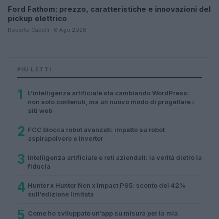
Ford Fathom: prezzo, caratteristiche e innovazioni del
pickup elettrico
Roberto Capelli · 6 Ago 2026
PIÙ LETTI
1
L’intelligenza artificiale sta cambiando WordPress:
non solo contenuti, ma un nuovo modo di progettare i
siti web
2
FCC blocca robot avanzati: impatto su robot
aspirapolvere e inverter
3
Intelligenza artificiale e reti aziendali: la verità dietro la
fiducia
4
Hunter x Hunter Nen x Impact PS5: sconto del 42%
sull’edizione limitata
5
Come ho sviluppato un’app su misura per la mia