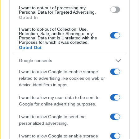
I want to opt-out of processing my
Personal Data for Targeted Advertising.
AUTORE
Opted In
Bianca Magni
Bianca Magni ha trascritto a mano il diario di
I want to opt-out of Collection, Use,
Retention, Sale, and/or Sharing of my
un collezionista fiorentino trovato all'Archivio
Personal Data that Is Unrelated with the
di Stato per una serie sul Rinascimento
Purposes for which it was collected.
urbano; è collaboratrice storica che propone
Opted Out
percorsi culturali e note d'archivio. Vive a
Firenze ed è referente per scambi con
Google consents
biblioteche storiche cittadine.
I want to allow Google to enable storage
related to advertising like cookies on web or
device identifiers in apps.
I want to allow my user data to be sent to
Google for online advertising purposes.
I want to allow Google to send me
personalized advertising.
I want to allow Google to enable storage