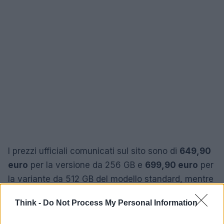
I prezzi ufficiali comunicati sul sito sono di
649,90
euro
per la versione da 256 GB e
699,90 euro
per
la variante da 512 GB del modello standard, mentre
il
HONOR 600 Pro
viene proposto a
999,90 euro
.
Think -
Do Not Process My Personal Information
Fino al 13 maggio è disponibile una promozione che
applica uno sconto immediato di
150 euro
sul