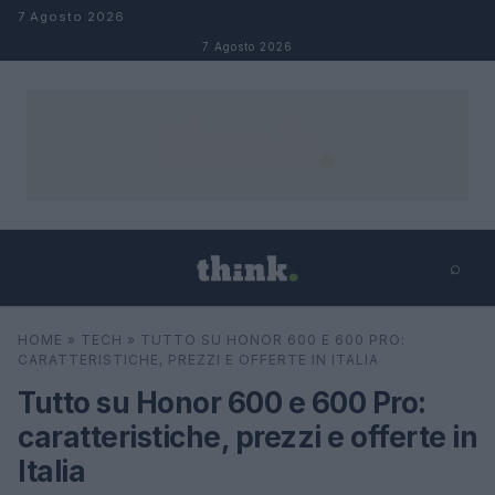
Salta al contenuto
7 Agosto 2026
7 Agosto 2026
⌕
×
⌕
HOME
»
TECH
»
TUTTO SU HONOR 600 E 600 PRO:
Cerca
CARATTERISTICHE, PREZZI E OFFERTE IN ITALIA
Tutto su Honor 600 e 600 Pro:
caratteristiche, prezzi e offerte in
Italia