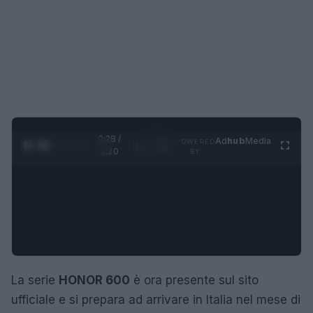
0:29 /
Ad
hub
Media
POWERED
1
/
4
1:20
BY
La serie
HONOR 600
è ora presente sul sito
ufficiale e si prepara ad arrivare in Italia nel mese di