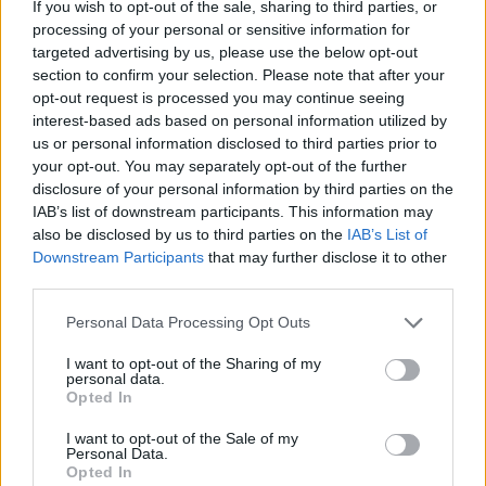
If you wish to opt-out of the sale, sharing to third parties, or
modello standard e
200 euro
sul modello Pro
processing of your personal or sensitive information for
targeted advertising by us, please use the below opt-out
inserendo i codici
A600150
e
A600P200
al
section to confirm your selection. Please note that after your
momento dell’ordine. Sono previsti anche omaggi
opt-out request is processed you may continue seeing
come cuffie, protezioni schermo e, per la Pro, un
interest-based ads based on personal information utilized by
us or personal information disclosed to third parties prior to
tablet e un alimentatore GaN nei pacchetti
your opt-out. You may separately opt-out of the further
promozionali.
disclosure of your personal information by third parties on the
IAB’s list of downstream participants. This information may
In chiusura, la serie
HONOR 600
punta a offrire un
also be disclosed by us to third parties on the
IAB’s List of
pacchetto equilibrato tra autonomia, display molto
Downstream Participants
that may further disclose it to other
third parties.
luminoso e capacità fotografiche di alto livello, con
la versione Pro studiata per chi desidera prestazioni
Please note that this website/app uses one or more Google
Personal Data Processing Opt Outs
services and may gather and store information including but
superiori e connettività di ultima generazione. Se
not limited to your visit or usage behaviour. You may click to
I want to opt-out of the Sharing of my
state valutando l’acquisto, conviene monitorare le
personal data.
grant or deny consent to Google and its third-party tags to
Opted In
offerte sul sito ufficiale e le promozioni temporanee
use your data for below specified purposes in below Google
consent section.
per ottenere il massimo risparmio al lancio.
I want to opt-out of the Sale of my
Personal Data.
Opted In