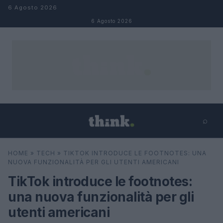
Salta al contenuto
6 Agosto 2026
6 Agosto 2026
⌕
×
⌕
HOME
»
TECH
»
TIKTOK INTRODUCE LE FOOTNOTES: UNA
Cerca
NUOVA FUNZIONALITÀ PER GLI UTENTI AMERICANI
TikTok introduce le footnotes:
una nuova funzionalità per gli
utenti americani