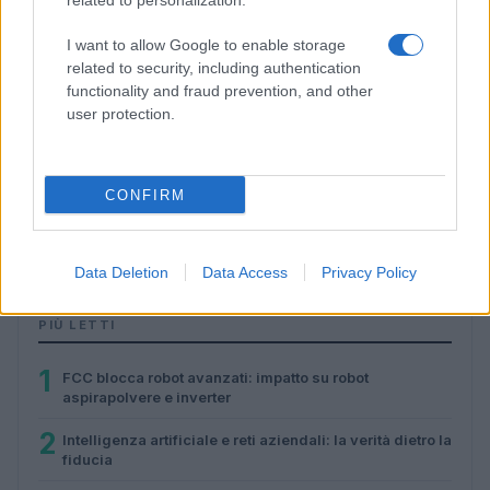
related to personalization.
I want to allow Google to enable storage
related to security, including authentication
functionality and fraud prevention, and other
user protection.
Roborock Q7 M5 Set in sconto del 40% su Amazon:
CONFIRM
caratteristiche e vantaggi
Francesca Spadaro · 5 Ago 2026
Data Deletion
Data Access
Privacy Policy
PIÙ LETTI
1
FCC blocca robot avanzati: impatto su robot
aspirapolvere e inverter
2
Intelligenza artificiale e reti aziendali: la verità dietro la
fiducia