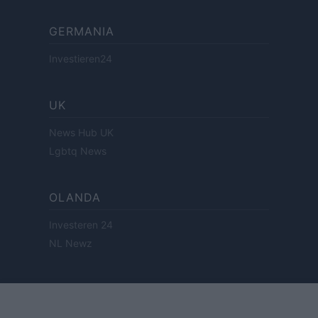
GERMANIA
Investieren24
UK
News Hub UK
Lgbtq News
OLANDA
Investeren 24
NL Newz