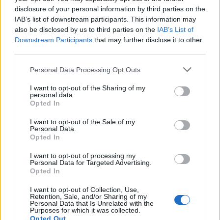
Continua a leggere
disclosure of your personal information by third parties on the
IAB’s list of downstream participants. This information may
also be disclosed by us to third parties on the
IAB’s List of
TECH
Downstream Participants
that may further disclose it to other
third parties.
Please note that this website/app uses one or more Google
Personal Data Processing Opt Outs
services and may gather and store information including but
not limited to your visit or usage behaviour. You may click to
I want to opt-out of the Sharing of my
personal data.
grant or deny consent to Google and its third-party tags to
Opted In
use your data for below specified purposes in below Google
consent section.
I want to opt-out of the Sale of my
Personal Data.
Opted In
I want to opt-out of processing my
Personal Data for Targeted Advertising.
Ford Fathom: prezzo, caratteristiche e innovazioni del
Opted In
pickup elettrico
Roberto Capelli · 6 Ago 2026
I want to opt-out of Collection, Use,
Retention, Sale, and/or Sharing of my
Personal Data that Is Unrelated with the
TECH
Purposes for which it was collected.
Opted Out