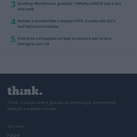
3
Hosting WordPress gratuito: l’offerta IONOS per il tuo
sito web
4
Hunter x Hunter Nen x Impact PS5: sconto del 42%
sull’edizione limitata
5
Come ho sviluppato un’app su misura per la mia
famiglia con l’IA
Think, il nuovo brand globale su tecnologia, investimenti,
lifestyle e impatto sociale.
SEZIONI
Future