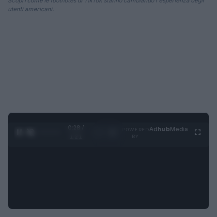
Scopri come le footnotes di TikTok stanno cambiando l'esperienza degli
utenti americani.
0:29 /
Ad
hub
Media
POWERED
1
/
4
1:21
BY