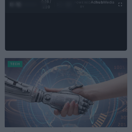
0:28 /
Ad
hub
Media
POWERED
1
/
4
1:20
BY
TECH