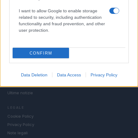
Tech
I want to allow Google to enable storage
Climate Change
related to security, including authentication
Money
functionality and fraud prevention, and other
Startup
user protection.
Lifestyle
MAGAZINE
CONFIRM
Chi siamo
Seguici su Facebook
Data Deletion
Data Access
Privacy Policy
Seguici su Linkedin
Contattaci
Ultime notizie
LEGALE
Cookie Policy
Privacy Policy
Note legali