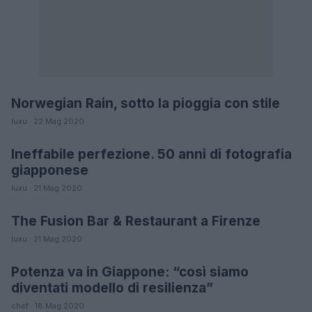
Norwegian Rain, sotto la pioggia con stile
MODA
luxu · 22 Mag 2020
Ineffabile perfezione. 50 anni di fotografia
LIFESTYLE
giapponese
luxu · 21 Mag 2020
The Fusion Bar & Restaurant a Firenze
GUSTO
luxu · 21 Mag 2020
Potenza va in Giappone: “così siamo
CLIMATE CHANGE
diventati modello di resilienza”
chef · 18 Mag 2020