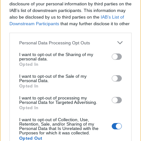
disclosure of your personal information by third parties on the
IAB’s list of downstream participants. This information may
also be disclosed by us to third parties on the
IAB’s List of
Downstream Participants
that may further disclose it to other
third parties.
Please note that this website/app uses one or more Google
Personal Data Processing Opt Outs
services and may gather and store information including but
not limited to your visit or usage behaviour. You may click to
I want to opt-out of the Sharing of my
personal data.
grant or deny consent to Google and its third-party tags to
Opted In
use your data for below specified purposes in below Google
consent section.
I want to opt-out of the Sale of my
Personal Data.
Opted In
I want to opt-out of processing my
Personal Data for Targeted Advertising.
Opted In
I want to opt-out of Collection, Use,
TOP IN GIAPPONE
Retention, Sale, and/or Sharing of my
Personal Data that Is Unrelated with the
Purposes for which it was collected.
1
Il Giappone sta usando i Robot as a Service per
Opted Out