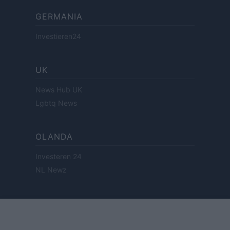
GERMANIA
Investieren24
UK
News Hub UK
Lgbtq News
OLANDA
Investeren 24
NL Newz