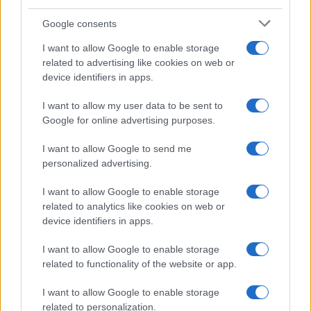
combattere il Coronavirus e per una migliore qualità
della vita
Google consents
2
Le inziative Vip in favore del Giappone
I want to allow Google to enable storage
related to advertising like cookies on web or
3
device identifiers in apps.
Perché il Giappone produce così poche startup che
brillano all’estero?
I want to allow my user data to be sent to
Google for online advertising purposes.
I want to allow Google to send me
personalized advertising.
I want to allow Google to enable storage
related to analytics like cookies on web or
device identifiers in apps.
Think, il nuovo brand globale su tecnologia, investimenti,
lifestyle e impatto sociale.
I want to allow Google to enable storage
related to functionality of the website or app.
SEZIONI
I want to allow Google to enable storage
Future
related to personalization.