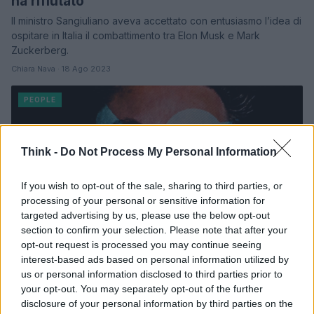
ha rifiutato”
Il ministro Sangiuliano aveva accettato con entusiasmo l’idea di
ospitare in Italia il combattimento tra Elon Musk e Mark
Zuckerberg.
Chiara Nava · 18 Ago 2023
PEOPLE
Think -
Do Not Process My Personal Information
If you wish to opt-out of the sale, sharing to third parties, or
processing of your personal or sensitive information for
targeted advertising by us, please use the below opt-out
section to confirm your selection. Please note that after your
opt-out request is processed you may continue seeing
interest-based ads based on personal information utilized by
Twitter, Elon Musk rallenta l’apertura verso
us or personal information disclosed to third parties prior to
alcuni link esterni: “Sottrae traffico alle
your opt-out. You may separately opt-out of the further
aziende che non ama”
disclosure of your personal information by third parties on the