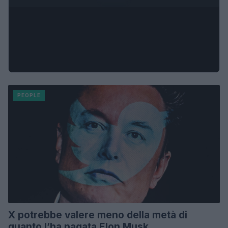
PEOPLE
X potrebbe valere meno della metà di
quanto l’ha pagata Elon Musk