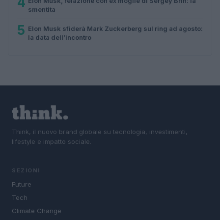
4
Elon Musk, relazione con ex moglie di Sergey Brin: la
smentita
5
Elon Musk sfiderà Mark Zuckerberg sul ring ad agosto:
la data dell’incontro
Think, il nuovo brand globale su tecnologia, investimenti,
lifestyle e impatto sociale.
SEZIONI
Future
Tech
Climate Change