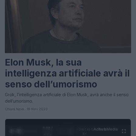
Elon Musk, la sua
intelligenza artificiale avrà il
senso dell’umorismo
Grok, l’intelligenza artificiale di Elon Musk, avrà anche il senso
dell’umorismo.
Chiara Nava · 16 Nov 2023
0:30 /
Ad
hub
Media
POWERED
1
/
4
1:21
BY