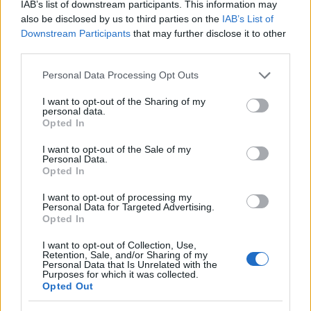
Elon Musk ha aggiunto un ritardo nell’apertura di alcuni link
IAB’s list of downstream participants. This information may
esterni verso siti che a lui non piacciono.
also be disclosed by us to third parties on the
IAB’s List of
Downstream Participants
that may further disclose it to other
Chiara Nava · 17 Ago 2023
third parties.
PEOPLE
Please note that this website/app uses one or more Google
Personal Data Processing Opt Outs
services and may gather and store information including but
not limited to your visit or usage behaviour. You may click to
I want to opt-out of the Sharing of my
personal data.
grant or deny consent to Google and its third-party tags to
Opted In
use your data for below specified purposes in below Google
consent section.
I want to opt-out of the Sale of my
Personal Data.
Opted In
I want to opt-out of processing my
Personal Data for Targeted Advertising.
Opted In
Elon Musk e Mark Zuckerberg, l’incontro
può saltare: “Elon non è serio, trova scuse
I want to opt-out of Collection, Use,
Retention, Sale, and/or Sharing of my
per non battersi”
Personal Data that Is Unrelated with the
Purposes for which it was collected.
Mark Zuckerberg, CEO di Meta, ha accusato Elon Musk di non
Opted Out
essere abbastanza serio e di inventare scuse per evitare di
battersi…