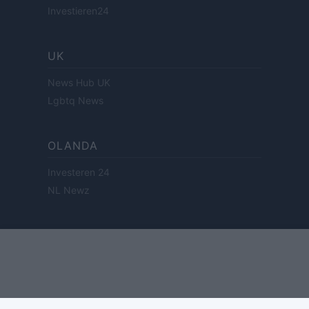
Investieren24
UK
News Hub UK
Lgbtq News
OLANDA
Investeren 24
NL Newz