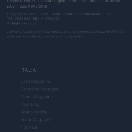
Canale di Notizie.it, testata registrata presso il Tribunale di Milano
n.68 in data 01/03/2018
Copyright © 2026 · Think — Edito in Italia da
AdHub Media
· P.IVA
13542920965 · REA MI 2729933
All Rights Reserved
I contenuti sono curati dalla redazione con il supporto di strumenti digitali e
realizzati in collaborazione con autori indipendenti.
ITALIA
Casa Magazine
Cineverse Magazine
Donne Magazine
Food Blog
Milano Notizie
Motor Magazine
Notizie.it