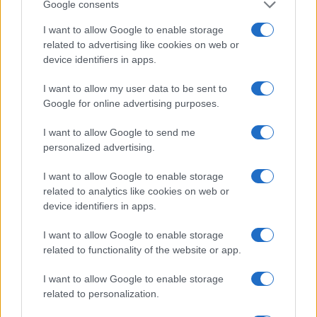
Google consents
Chiara Nava · 15 Ago 2023
I want to allow Google to enable storage
related to advertising like cookies on web or
PEOPLE
device identifiers in apps.
I want to allow my user data to be sent to
Google for online advertising purposes.
I want to allow Google to send me
personalized advertising.
I want to allow Google to enable storage
related to analytics like cookies on web or
Mark Zuckerberg e la sfida con Elon Musk:
device identifiers in apps.
arriva l’ultimatum
I want to allow Google to enable storage
Mark Zuckerberg è stanco e ha deciso di lanciare un ultimatum
related to functionality of the website or app.
per la sfida con Elon Musk.
Chiara Nava · 14 Ago 2023
I want to allow Google to enable storage
related to personalization.
PEOPLE