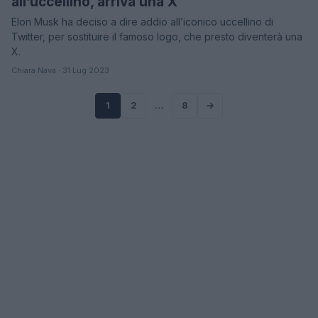
all’uccellino, arriva una X
Elon Musk ha deciso a dire addio all’iconico uccellino di
Twitter, per sostituire il famoso logo, che presto diventerà una
X.
Chiara Nava · 31 Lug 2023
1
2
…
8
→