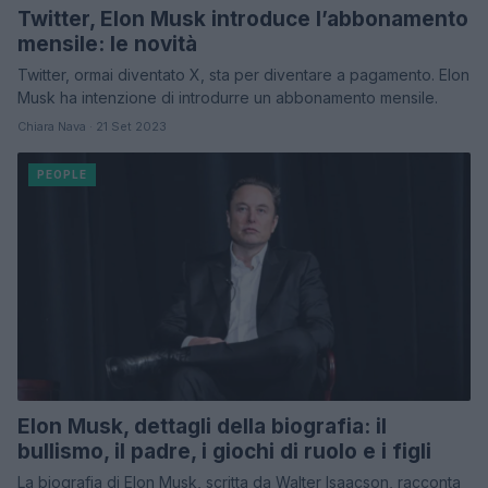
Twitter, Elon Musk introduce l’abbonamento
mensile: le novità
Twitter, ormai diventato X, sta per diventare a pagamento. Elon
Musk ha intenzione di introdurre un abbonamento mensile.
Chiara Nava · 21 Set 2023
PEOPLE
Elon Musk, dettagli della biografia: il
bullismo, il padre, i giochi di ruolo e i figli
La biografia di Elon Musk, scritta da Walter Isaacson, racconta