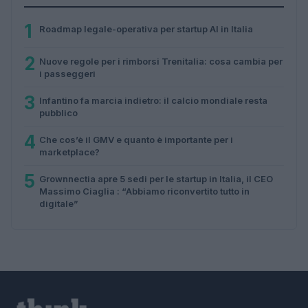
1
Roadmap legale-operativa per startup AI in Italia
2
Nuove regole per i rimborsi Trenitalia: cosa cambia per
i passeggeri
3
Infantino fa marcia indietro: il calcio mondiale resta
pubblico
4
Che cos’è il GMV e quanto è importante per i
marketplace?
5
Grownnectia apre 5 sedi per le startup in Italia, il CEO
Massimo Ciaglia : “Abbiamo riconvertito tutto in
digitale”