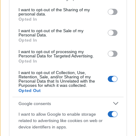
matrice responsabilità (ad esempio tra prodotto,
services and may gather and store information including but
legale, sicurezza), checklist di rilascio che coprano
not limited to your visit or usage behaviour. You may click to
I want to opt-out of the Sharing of my
personal data.
grant or deny consent to Google and its third-party tags to
privacy by design
e requisiti AI, e una pipeline di
Opted In
use your data for below specified purposes in below Google
test che includa controlli di dati e modelli. Un
consent section.
I want to opt-out of the Sale of my
registro decisionale che spieghi il perché delle
Personal Data.
Opted In
scelte – tool, modelli, fornitori – facilita audit e
I want to opt-out of processing my
consente di apprendere dagli incidenti. La visibilità
Personal Data for Targeted Advertising.
riduce l’ansia da conformità: ciò che è tracciato è
Opted In
più facile da migliorare.
I want to opt-out of Collection, Use,
Retention, Sale, and/or Sharing of my
Personal Data that Is Unrelated with the
Sul fronte strumenti, conviene standardizzare
Purposes for which it was collected.
Opted Out
cataloghi dati, gestione dei consensi, gestione
delle chiavi e valutazioni d’impatto con template
Google consents
riutilizzabili. Un
compliance backlog
integrato con
I want to allow Google to enable storage
il prodotto rende prevedibili tempi e costi. Infine,
related to advertising like cookies on web or
formare i team su principi e non su singole
device identifiers in apps.
eccezioni aiuta a prendere decisioni coerenti in