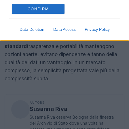
riduce sorprese e trasforma i vincoli normativi in
base di
fiducia
verso clienti e partner.
CONFIRM
Quando le regole diventano progettazione, la
Data Deletion
Data Access
Privacy Policy
conformità cessa di essere un costo e diventa un
acceleratore. Le aziende che investono in
standard
trasparenza e portabilità mantengono
opzioni aperte, evitano dipendenze e fanno della
qualità dei dati un vantaggio. In un mercato
complesso, la semplicità progettata vale più della
complessità subita.
AUTORE
Susanna Riva
Susanna Riva osserva Bologna dalla finestra
dell’Archivio di Stato dove una volta ha