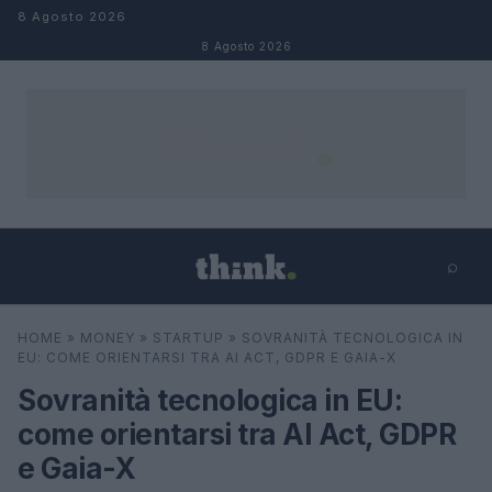
Salta al contenuto
8 Agosto 2026
8 Agosto 2026
⌕
×
⌕
HOME
»
MONEY
»
STARTUP
»
SOVRANITÀ TECNOLOGICA IN
Cerca
EU: COME ORIENTARSI TRA AI ACT, GDPR E GAIA-X
Sovranità tecnologica in EU:
come orientarsi tra AI Act, GDPR
e Gaia-X