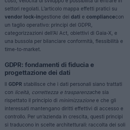
costi, velocità di sviluppo e possibilità di entrare in
settori regolati. L’articolo mappa effetti pratici su
vendor lock-in
gestione dei
dati
e
compliance
con
un taglio operativo: principi del GDPR,
categorizzazioni dell’AI Act, obiettivi di Gaia-X, e
una bussola per bilanciare conformità, flessibilità e
time-to-market.
GDPR: fondamenti di fiducia e
progettazione dei dati
Il
GDPR
stabilisce che i dati personali siano trattati
con
liceità, correttezza e trasparenza
che sia
rispettato il principio di
minimizzazione
e che gli
interessati mantengano diritti effettivi di accesso e
controllo. Per un’azienda in crescita, questi principi
si traducono in scelte architetturali: raccolta dei soli