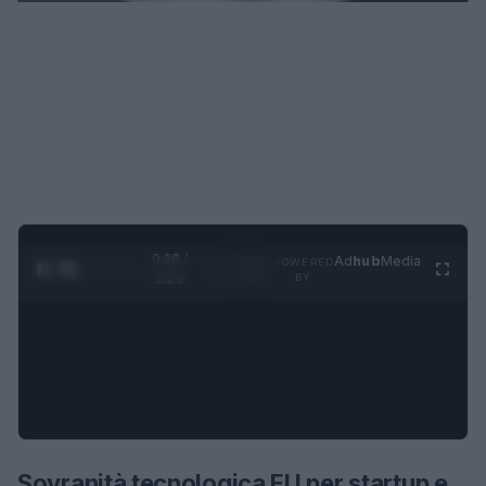
0:30 /
Ad
hub
Media
POWERED
1
/
4
1:23
BY
Sovranità tecnologica EU per startup e