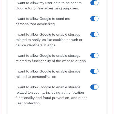
I want to allow my user data to be sent to
contesti nuovi, mantenendo il focus su rischio,
Google for online advertising purposes.
proporzionalità e prova documentale.
I want to allow Google to send me
personalized advertising.
Checklist pragmatica per scalare in EU
I want to allow Google to enable storage
Una lista di controllo sintetica può orientare le
related to analytics like cookies on web or
priorità: 1) mappa dei dati e base giuridica per ogni
device identifiers in apps.
trattamento; 2) scopo e rischio dei sistemi di
AI
con
I want to allow Google to enable storage
criteri di monitoraggio; 3) architettura con
related to functionality of the website or app.
portabilità intrinseca (standard, formati, export); 4)
I want to allow Google to enable storage
contratti con clausole su migrazione, SLA e audit;
related to personalization.
5) gestione chiavi e cifratura con controllo interno;
6) automazione dei controlli in CI/CD; 7)
I want to allow Google to enable storage
related to security, including authentication
documentazione minima ma sufficiente per GDPR e
functionality and fraud prevention, and other
AI Act; 8) adesione a schemi di interoperabilità
user protection.
come
Gaia-X
dove rilevante. Seguire questi passi