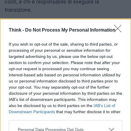
costi, e chi è responsabile di eseguire la
transizione.
Gli elementi tecnici includono contenitori e
Think -
Do Not Process My Personal Information
orchestrazione standard, infrastruttura come
codice, formati dati documentati e chiavi
If you wish to opt-out of the sale, sharing to third parties, or
crittografiche sotto controllo dell’azienda. Sul piano
processing of your personal or sensitive information for
contrattuale, servono
diritti di audit
penali su SLA
targeted advertising by us, please use the below opt-out
section to confirm your selection. Please note that after your
critici e impegni espliciti su disponibilità dei log di
opt-out request is processed you may continue seeing
sistema. Queste misure riducono l’asimmetria
interest-based ads based on personal information utilized by
informativa e mantengono la capacità di negoziare.
us or personal information disclosed to third parties prior to
your opt-out. You may separately opt-out of the further
disclosure of your personal information by third parties on the
Compliance come leva competitiva:
IAB’s list of downstream participants. This information may
processi, ruoli e strumenti
also be disclosed by us to third parties on the
IAB’s List of
Downstream Participants
that may further disclose it to other
La
compliance
sostenibile richiede processi
third parties.
leggeri ma ripetibili. In genere risultano efficaci: una
Please note that this website/app uses one or more Google
Personal Data Processing Opt Outs