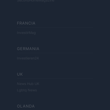
SecondHomeMagazine
FRANCIA
InvestirMag
GERMANIA
Investieren24
UK
News Hub UK
Lgbtq News
OLANDA