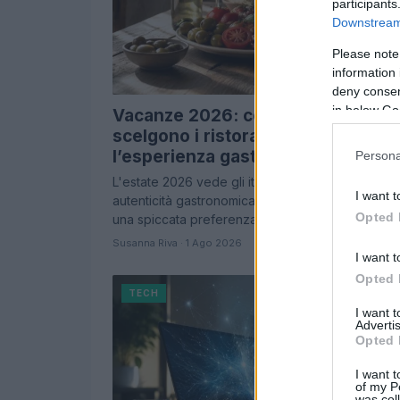
participants
Downstream 
Please note
information 
deny consent
in below Go
Vacanze 2026: come gli italiani
scelgono i ristoranti e vivono
l’esperienza gastronomica
Persona
L'estate 2026 vede gli italiani alla ricerca di
I want t
autenticità gastronomica durante le vacanze, co
Opted 
una spiccata preferenza per i sapori locali e…
Susanna Riva · 1 Ago 2026
I want t
Opted 
TECH
I want 
Advertis
Opted 
I want t
of my P
was col