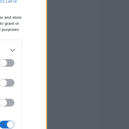
B’s List of
er and store
to grant or
ed purposes