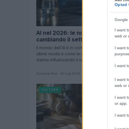
Opted 
Google 
I want t
AI nel 2026: le novità che stanno
web or d
cambiando il settore tecnologico
Il mondo dell'AI è in continua evoluzione. Scopri 
I want t
ultime novità e come le nuove regolamentazioni
purpose
stanno influenzando il settore.
I want 
Susanna Riva · 30 Lug 2026
I want t
web or d
CULTURA
I want t
or app.
I want t
I want t