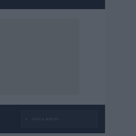
⌕
Cerca