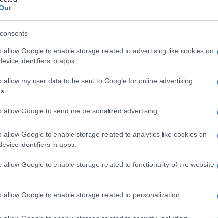
Out
consents
o allow Google to enable storage related to advertising like cookies on
Come progettare una smart city con
evice identifiers in apps.
interoperabilità reale
le
Un percorso chiaro per progettare piattaforme
o allow my user data to be sent to Google for online advertising
urbane interoperabili, con standard aperti, gemello
s.
digitale e privacy by design, evitando il vendor
to allow Google to send me personalized advertising.
lock-in.
Susanna Riva · 30 Lug 2026
o allow Google to enable storage related to analytics like cookies on
evice identifiers in apps.
SOSTENIBILITÀ
o allow Google to enable storage related to functionality of the website
o allow Google to enable storage related to personalization.
o allow Google to enable storage related to security, including