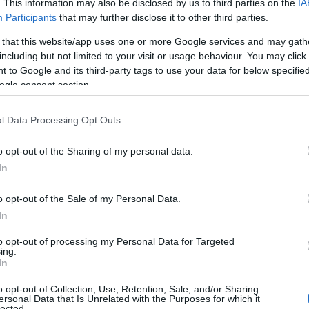
. This information may also be disclosed by us to third parties on the
IA
Participants
that may further disclose it to other third parties.
 that this website/app uses one or more Google services and may gath
including but not limited to your visit or usage behaviour. You may click 
 to Google and its third-party tags to use your data for below specifi
ogle consent section.
Le ultime tendenze moda e lifestyle:
scopri le novità del momento
l Data Processing Opt Outs
Dalla sfilata di Dior a Dublino alle nuove
collaborazioni di H&M e Stella McCartney, esplora le
o opt-out of the Sharing of my personal data.
novità che stanno definendo il panorama…
n
In
Susanna Riva · 31 Lug 2026
o opt-out of the Sale of my Personal Data.
In
SMART CITY
to opt-out of processing my Personal Data for Targeted
ing.
In
o opt-out of Collection, Use, Retention, Sale, and/or Sharing
ersonal Data that Is Unrelated with the Purposes for which it
lected.