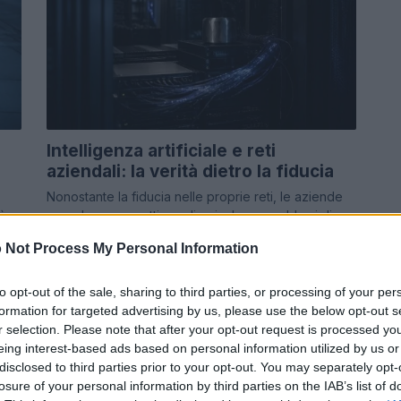
Intelligenza artificiale e reti
aziendali: la verità dietro la fiducia
Nonostante la fiducia nelle proprie reti, le aziende
tà
spendono ore settimanali a risolvere problemi di
connettività cloud legati all'AI. Scopri perché la…
 Not Process My Personal Information
Susanna Riva · 1 Ago 2026
to opt-out of the sale, sharing to third parties, or processing of your per
MODA
formation for targeted advertising by us, please use the below opt-out s
r selection. Please note that after your opt-out request is processed y
eing interest-based ads based on personal information utilized by us or
disclosed to third parties prior to your opt-out. You may separately opt-
losure of your personal information by third parties on the IAB’s list of