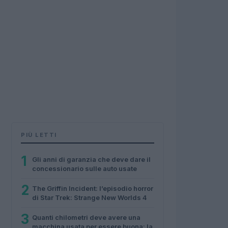
PIÙ LETTI
1
Gli anni di garanzia che deve dare il
concessionario sulle auto usate
2
The Griffin Incident: l’episodio horror
di Star Trek: Strange New Worlds 4
3
Quanti chilometri deve avere una
macchina usata per essere buona: la