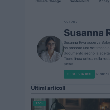
Climate Change
Sostenibilità
Money
AUTORE
Susanna 
Susanna Riva osserva Bologn
ha passato una settimana a 
documento segnò la scelta ed
Tiene linea critica nella r
pieno.
SEGUI VIA RSS
87 articoli
Ultimi articoli
TECH