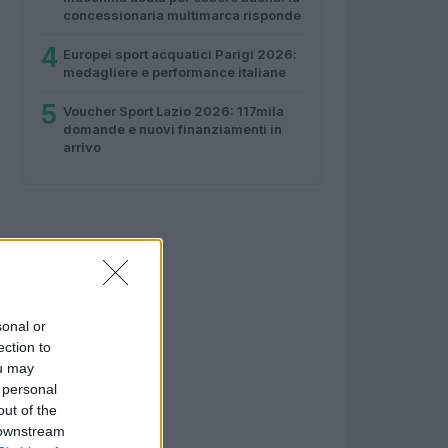
concessionaria multimarca risponde
4
Europei sport acquatici Parigi 2026:
medagliere e performance italiane
5
Voucher Sport Lazio 2026: 117mila
domande e nuovi finanziamenti in
arrivo
sonal or
ection to
ou may
 personal
out of the
 downstream