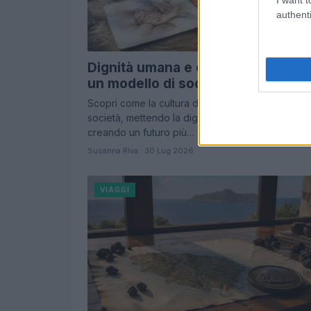
authenti
Dignità umana e cultura della cura
un modello di società solidale
Scopri come la cultura della cura può trasformare
società, mettendo la dignità umana al primo post
creando un futuro più…
Susanna Riva · 30 Lug 2026
VIAGGI