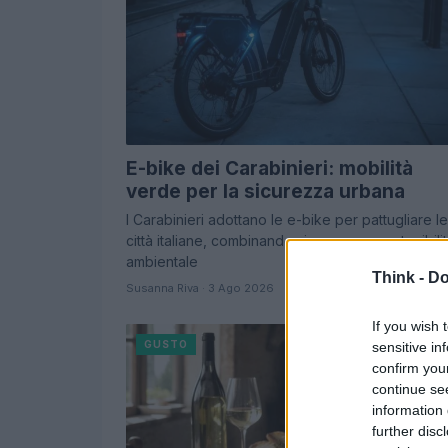
E-bike dei Carabinieri: mobilità
verde per la sicurezza urbana
I Carabinieri adottano le e-bike per pattugliare le
città italiane, combinando sicurezza e sostenibili
ambientale
Think -
Do
Susanna Riva · 3 Ago 2026
If you wish 
GUSTO
sensitive in
confirm you
continue se
information 
further disc