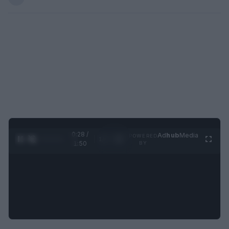
0:29 /
Ad
hub
Media
POWERED
1
/
4
1:50
BY