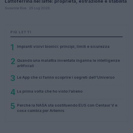
Lattoferrina nel latte: proprietà, estrazione e stabilità
Susanna Riva · 25 Lug 2026
PIÙ LETTI
1
Impianti visivi bionici: principi, limiti e sicurezza
2
Quando una malattia inventata inganna le intelligenze
artificiali
3
Le App che ci fanno scoprire i segreti dell’Universo
4
La prima volta che ho visto l’alieno
5
Perché la NASA sta sostituendo EUS con Centaur V e
cosa cambia per Artemis