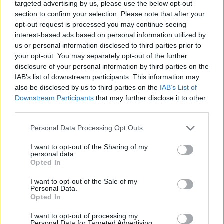
targeted advertising by us, please use the below opt-out
mettono realmente in gioco?
section to confirm your selection. Please note that after your
opt-out request is processed you may continue seeing
Se ci penso mi viene una gran rabbia.
Per noi
interest-based ads based on personal information utilized by
stesse, per quello in cui abbiamo creduto, ma
us or personal information disclosed to third parties prior to
your opt-out. You may separately opt-out of the further
anche per il nostro paese e per i nostri figli, tiriamo
disclosure of your personal information by third parties on the
fuori la grinta, i denti, le unghie, la forza e la
IAB’s list of downstream participants. This information may
capacità organizzativa che tanto millantiamo e
also be disclosed by us to third parties on the
IAB’s List of
Downstream Participants
that may further disclose it to other
osiamo. Osiamo immaginare di vincere un Premio
third parties.
Nobel, di diventare un grande cardiochirurgo che
Please note that this website/app uses one or more Google
salva la vita alle persone o qualcuno che ha avuto
Personal Data Processing Opt Outs
services and may gather and store information including but
un’idea rivoluzionaria. E, allo stesso tempo, essere
not limited to your visit or usage behaviour. You may click to
I want to opt-out of the Sharing of my
personal data.
delle donne realizzate, che mettono a frutto gli anni
grant or deny consent to Google and its third-party tags to
Opted In
use your data for below specified purposes in below Google
passati a studiare e a prendere i voti migliori, e
consent section.
I want to opt-out of the Sale of my
certamente con una famiglia intorno.
Personal Data.
Opted In
A Bruxelles vorrei davvero convincere qualche
I want to opt-out of processing my
ragazza che, un giorno, quel soffitto di vetro
Personal Data for Targeted Advertising.