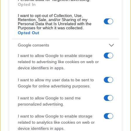
Opted In
riusciremo a sfondarlo. Ne parlerò domenica
prossima anche a Bologna, all’Arena del Sole
I want to opt-out of Collection, Use,
Retention, Sale, and/or Sharing of my
durante la manifestazione “Next – la Repubblica
Personal Data that Is Unrelated with the
Purposes for which it was collected.
delle Idee”. Se
non
ora
quando
?
Opted Out
Padova, 12 giugno 2012
ILARIA CAPUA
Google consents
I want to allow Google to enable storage
related to advertising like cookies on web or
device identifiers in apps.
AUTORE
chef
I want to allow my user data to be sent to
Google for online advertising purposes.
I want to allow Google to send me
personalized advertising.
I want to allow Google to enable storage
related to analytics like cookies on web or
device identifiers in apps.