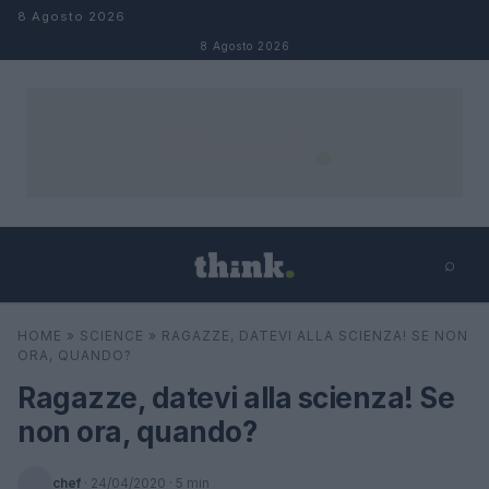
Salta al contenuto
8 Agosto 2026
8 Agosto 2026
⌕
×
⌕
HOME
»
SCIENCE
»
RAGAZZE, DATEVI ALLA SCIENZA! SE NON
Cerca
ORA, QUANDO?
Ragazze, datevi alla scienza! Se
non ora, quando?
chef
·
24/04/2020
· 5 min