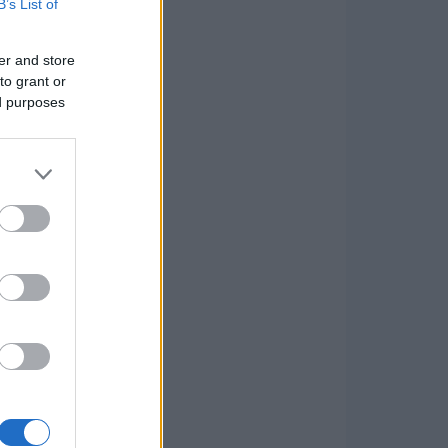
B’s List of
er and store
to grant or
ed purposes