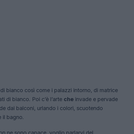
ti di bianco così come i palazzi intorno, di matrice
ti di bianco. Poi c’è l’arte
che
invade e pervade
nde dai balconi, urlando i colori, scuotendo
 il bagno.
on ne sono capace, voglio parlarvi del