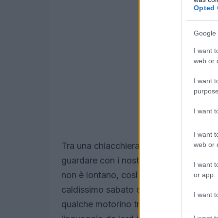
Opted 
Google 
I want t
web or d
I want t
purpose
I want 
I want t
web or d
Tra una chiacchiera, un racconto e una r
guardare con i nostri occhi il
paese
de
I want t
non è lontano, così decidiamo di incamm
or app.
caldissimo sabato di agosto, intorno a no
I want t
qualche motorino truccato come la pegg
I want t