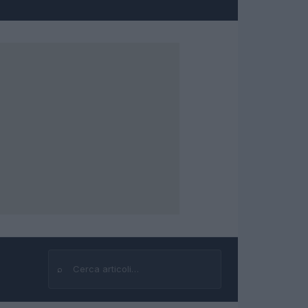
⌕
Cerca