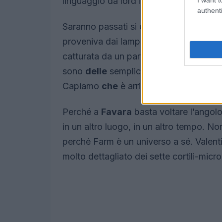
linguaggio da lord inglesi si insultavano 
authenti
Saranno passati si e no due minuti, e n
proveniva dai lampioni
che
dondolavano
catturata da un particolare… le strisce
sono
delle
semplici strisce… sono part
Capiamo
che
è arrivato il momento di 
Perché a
Favara
basta voltare l’angolo
in un altro luogo, in un altro tempo. N
perché Farm è un universo a sé. Valentin
molto dettagliato dei sette cortili-mi