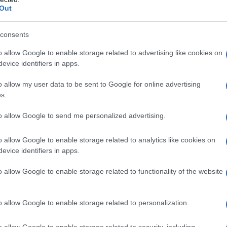
Out
consents
o allow Google to enable storage related to advertising like cookies on
evice identifiers in apps.
o allow my user data to be sent to Google for online advertising
s.
to allow Google to send me personalized advertising.
o allow Google to enable storage related to analytics like cookies on
evice identifiers in apps.
isata si fa tardi… è arrivato il momento di
lle
meraviglie
. Valentina ci avvisa
che
il posto
o allow Google to enable storage related to functionality of the website
inarci a piedi. Erano le 11.00 di sera di un
i il silenzio era interrotto dallo smarmittare di
o allow Google to enable storage related to personalization.
iore prostituta su cui dei ragazzi con un
o allow Google to enable storage related to security, including