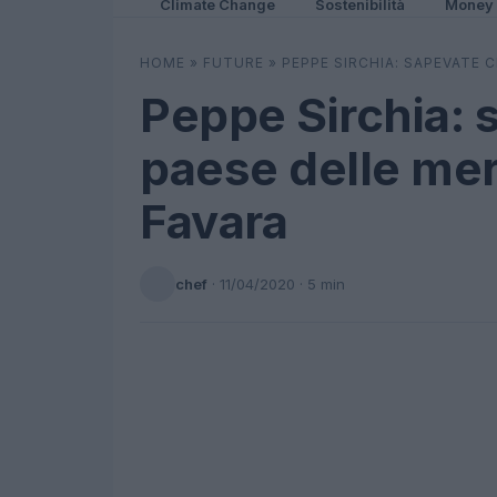
Climate Change
Sostenibilità
Money
HOME
»
FUTURE
»
PEPPE SIRCHIA: SAPEVATE C
Peppe Sirchia: 
paese delle mer
Favara
chef
·
11/04/2020
· 5 min