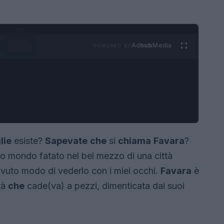
Ad
hub
Media
POWERED BY
lie
esiste?
Sapevate
che
si
chiama
Favara
?
to mondo fatato nel bel mezzo di una città
avuto modo di vederlo con i miei occhi.
Favara
è
tà
che
cade(va) a pezzi, dimenticata dai suoi