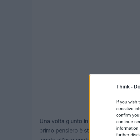
Think -
Do
If you wish 
sensitive in
confirm you
Una volta giunto in città non credevo a
continue se
information 
primo pensiero è stato: «È questa la ses
further disc
legato all’arte contemporanea?».
Fava