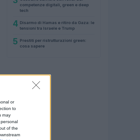
3
competenze digitali, green e deep
tech
4
Disarmo di Hamas e ritiro da Gaza: le
tensioni tra Israele e Trump
5
Prestiti per ristrutturazioni green:
cosa sapere
sonal or
ection to
ou may
 personal
out of the
 downstream