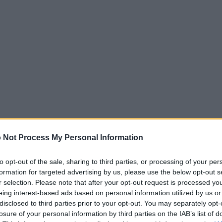
 Not Process My Personal Information
to opt-out of the sale, sharing to third parties, or processing of your per
formation for targeted advertising by us, please use the below opt-out s
r selection. Please note that after your opt-out request is processed y
i miei occhi, lo sconforto mi avvolgeva ed il
eing interest-based ads based on personal information utilized by us or
disclosed to third parties prior to your opt-out. You may separately opt-
ta città al mondo consigliata per il turismo
losure of your personal information by third parties on the IAB’s list of
ra
non si presenta bene e, ad essere onesto, in