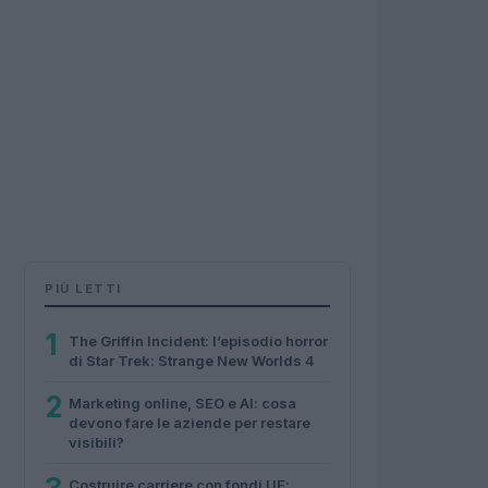
PIÙ LETTI
1
The Griffin Incident: l’episodio horror
di Star Trek: Strange New Worlds 4
2
Marketing online, SEO e AI: cosa
devono fare le aziende per restare
visibili?
Costruire carriere con fondi UE: