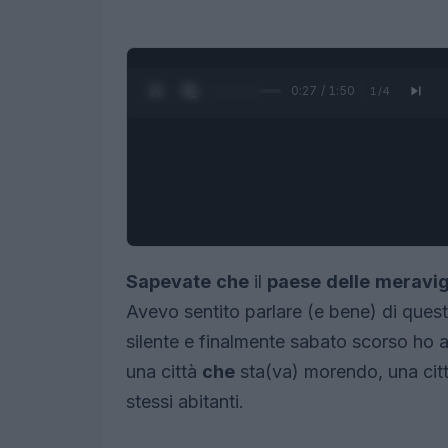
0:28 / 1:50
1
/
4
Sapevate
che
il
paese
delle
meravig
Avevo sentito parlare (e bene) di ques
silente e finalmente sabato scorso ho 
una città
che
sta(va) morendo, una cit
stessi abitanti.