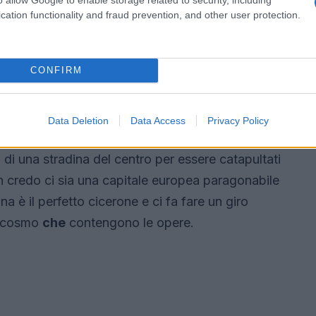
tra di loro.
cation functionality and fraud prevention, and other user protection.
onostante la luce fioca e arancione
che
 tra i palazzi, la nostra attenzione viene
CONFIRM
 pedonali
che
si presentano davanti a noi non
e di una epica scena di space invaders!
Data Deletion
Data Access
Privacy Policy
svoltare e… Benvenuti alla Farm.
 di una stradina del centro per essere catapultati
on credo ci sia una capitale europea paragonabile
a è il perfetto cicerone e ci fa fare un giro
crocosmo
che
contengono le opere.