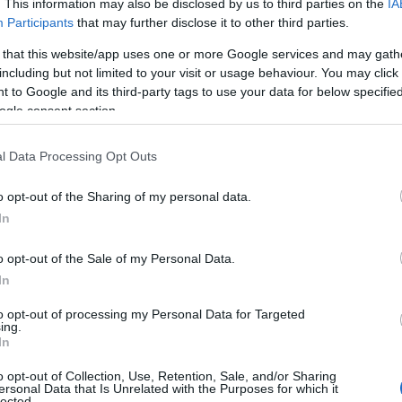
. This information may also be disclosed by us to third parties on the
IA
Participants
that may further disclose it to other third parties.
 se questo è il contesto, qualunque cosa
che
 arte».
 that this website/app uses one or more Google services and may gath
including but not limited to your visit or usage behaviour. You may click 
 to Google and its third-party tags to use your data for below specifi
 dovuto incontrare una ragazza
che
fa parte di
ogle consent section.
lentina è una ragazza
che
ti fa sentire a tuo agio
e e non smette mai di dire cose interessanti. Ci
l Data Processing Opt Outs
egli Artisti e del Castello.
o opt-out of the Sharing of my personal data.
In
 cenato era da oscar, quindi il piacevole
n primo di pesce fuori dal comune e da una
o opt-out of the Sale of my Personal Data.
ma simpatica.
In
to opt-out of processing my Personal Data for Targeted
ing.
In
o opt-out of Collection, Use, Retention, Sale, and/or Sharing
ersonal Data that Is Unrelated with the Purposes for which it
lected.