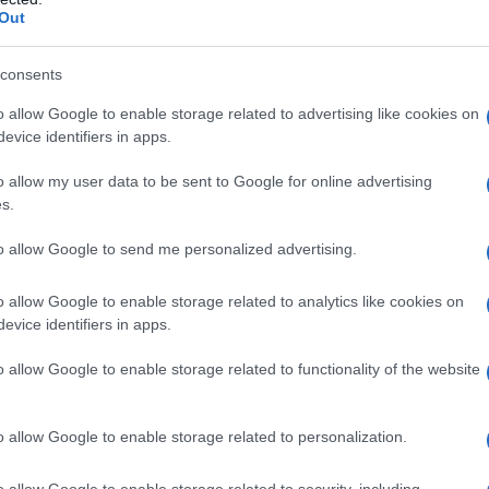
 dall’ampio pannello al processore, fino alla
Out
rticolo descriviamo in dettaglio la
scheda
nformazioni su prezzo e disponibilità.
consents
o allow Google to enable storage related to advertising like cookies on
ipali
evice identifiers in apps.
o allow my user data to be sent to Google for online advertising
Qualcomm Snapdragon 8 Elite Gen 5
,
s.
X
e a 256 o 512 GB di storage
UFS 4.1
. Il sistema
to allow Google to send me personalized advertising.
a
OxygenOS 16
, e la gestione termica include
emperature del chipset durante carichi intensi.
o allow Google to enable storage related to analytics like cookies on
evice identifiers in apps.
o allow Google to enable storage related to functionality of the website
 risoluzione
3.392 x 2.400
e formato
7:5
,
. Il display supporta colori a 12 bit e raggiunge
o allow Google to enable storage related to personalization.
t
, pensata per garantire visibilità anche sotto
o allow Google to enable storage related to security, including