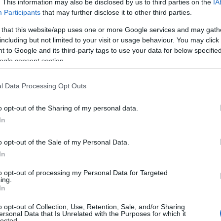
. This information may also be disclosed by us to third parties on the
IA
Participants
that may further disclose it to other third parties.
 that this website/app uses one or more Google services and may gath
including but not limited to your visit or usage behaviour. You may click 
 to Google and its third-party tags to use your data for below specifi
ogle consent section.
l Data Processing Opt Outs
o opt-out of the Sharing of my personal data.
In
o opt-out of the Sale of my Personal Data.
In
to opt-out of processing my Personal Data for Targeted
ing.
In
rmato generoso e caratteristiche pensate per
o opt-out of Collection, Use, Retention, Sale, and/or Sharing
ersonal Data that Is Unrelated with the Purposes for which it
lected.