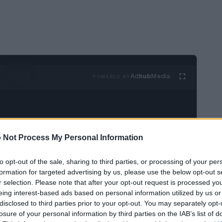
Ad
hub
Media
POWERED BY
 Not Process My Personal Information
to opt-out of the sale, sharing to third parties, or processing of your per
un tablet indirizzato a chi cerca un dispositivo
formation for targeted advertising by us, please use the below opt-out s
r selection. Please note that after your opt-out request is processed y
tazioni e produttività. Il lancio è avvenuto in
eing interest-based ads based on personal information utilized by us or
odotto di una dotazione tecnica che lo pone in
disclosed to third parties prior to your opt-out. You may separately opt-
losure of your personal information by third parties on the IAB’s list of
let Android sul mercato.