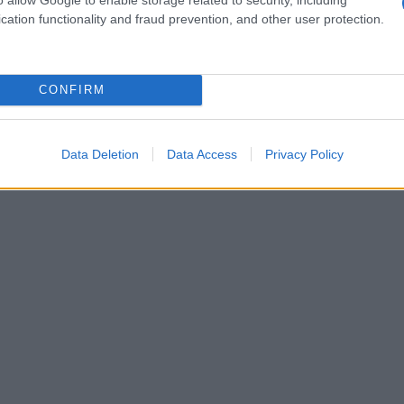
levato rende il comportamento reattivo sia nelle
cation functionality and fraud prevention, and other user protection.
a GPU
Adreno 840
gestisce i carichi grafici più
CONFIRM
Data Deletion
Data Access
Privacy Policy