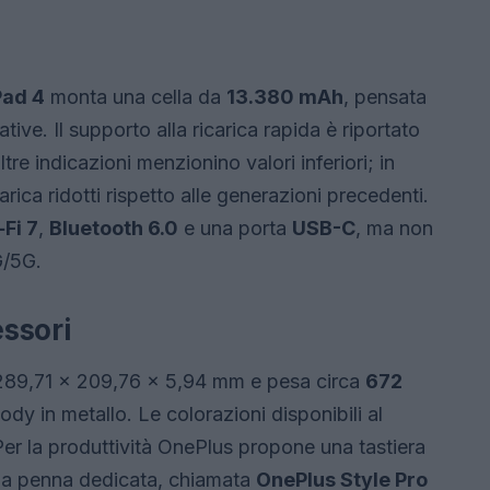
Pad 4
monta una cella da
13.380 mAh
, pensata
tive. Il supporto alla ricarica rapida è riportato
re indicazioni menzionino valori inferiori; in
rica ridotti rispetto alle generazioni precedenti.
‑Fi 7
,
Bluetooth 6.0
e una porta
USB-C
, ma non
G/5G.
ssori
ura 289,71 x 209,76 x 5,94 mm e pesa circa
672
ody in metallo. Le colorazioni disponibili al
Per la produttività OnePlus propone una tastiera
una penna dedicata, chiamata
OnePlus Style Pro