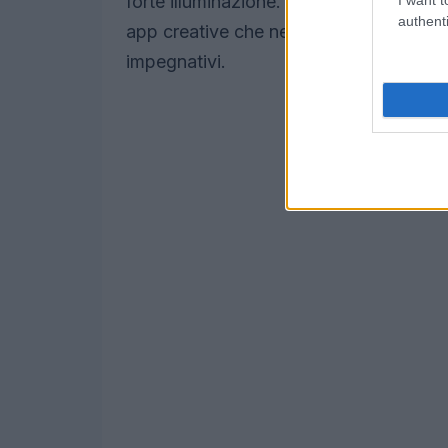
forte illuminazione. Il touch sampling e
authenti
app creative che nei giochi, mentre l
impegnativi.