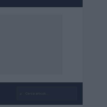
⌕
Cerca