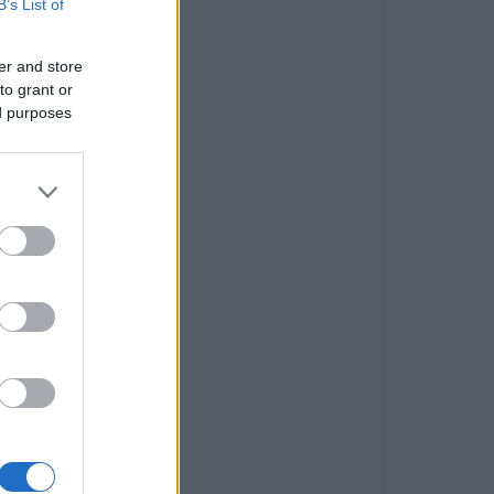
B’s List of
er and store
to grant or
ed purposes