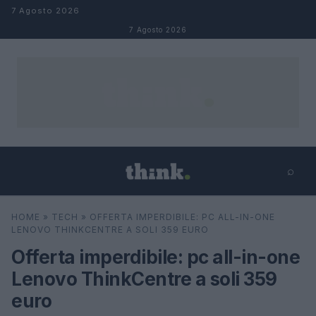
Salta al contenuto
7 Agosto 2026
7 Agosto 2026
⌕
×
⌕
HOME
»
TECH
»
OFFERTA IMPERDIBILE: PC ALL-IN-ONE
Cerca
LENOVO THINKCENTRE A SOLI 359 EURO
Offerta imperdibile: pc all-in-one
Lenovo ThinkCentre a soli 359
euro