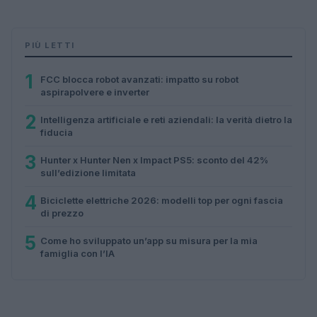
PIÙ LETTI
1
FCC blocca robot avanzati: impatto su robot
aspirapolvere e inverter
2
Intelligenza artificiale e reti aziendali: la verità dietro la
fiducia
3
Hunter x Hunter Nen x Impact PS5: sconto del 42%
sull’edizione limitata
4
Biciclette elettriche 2026: modelli top per ogni fascia
di prezzo
5
Come ho sviluppato un’app su misura per la mia
famiglia con l’IA