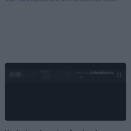
Scopri l'offerta imperdibile del PC All-in-One Lenovo a soli 359 euro!
0:22 /
Ad
hub
Media
POWERED
1
/
4
1:23
BY