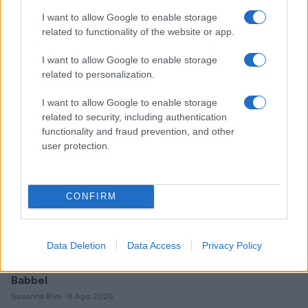
Ford Fathom: prezzo, caratteristiche e innovazioni del
I want to allow Google to enable storage
pickup elettrico
related to functionality of the website or app.
Roberto Capelli · 6 Ago 2026
I want to allow Google to enable storage
related to personalization.
TECH
I want to allow Google to enable storage
related to security, including authentication
functionality and fraud prevention, and other
user protection.
CONFIRM
Data Deletion
Data Access
Privacy Policy
Apprendimento linguistico accelerato: come funziona
Babbel
Susanna Riva · 6 Ago 2026