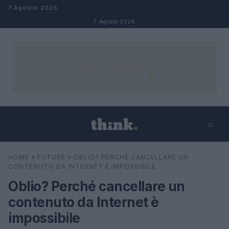
Salta al contenuto
7 Agosto 2026
7 Agosto 2026
⌕
×
⌕
HOME
»
FUTURE
»
OBLIO? PERCHÉ CANCELLARE UN
Cerca
CONTENUTO DA INTERNET È IMPOSSIBILE
Oblio? Perché cancellare un
contenuto da Internet è
impossibile