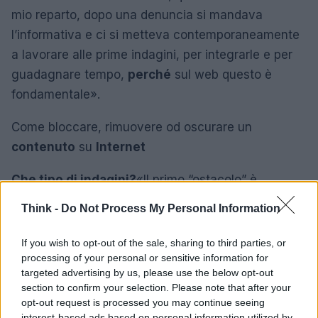
mio reparto, dopo una denuncia si mandava
l’informativa e ci si metteva contemporaneamente
a lavorare alle prime indagini, per integrarle e per
guadagnare tempo,
perché
sul web questo è
fondamentale».
Come bloccare, rimuovere od oscurare un
contenuto
su
Internet
Che tipo di indagini?
«Il primo “ostacolo” è
accedere agli archivi che hanno traccia delle
Think -
Do Not Process My Personal Information
registrazioni del nome a dominio, i cosiddetti Nic.
Un tempo era obbligatorio indicare l’intestatario di
If you wish to opt-out of the sale, sharing to third parties, or
processing of your personal or sensitive information for
dominio, censito nel cosiddetto “
WhoIs
”. Ora invece
targeted advertising by us, please use the below opt-out
l’identificazione è ostacolata da soggetti
section to confirm your selection. Please note that after your
intermediari che non esitano ad offrire sistemi di
opt-out request is processed you may continue seeing
interest-based ads based on personal information utilized by