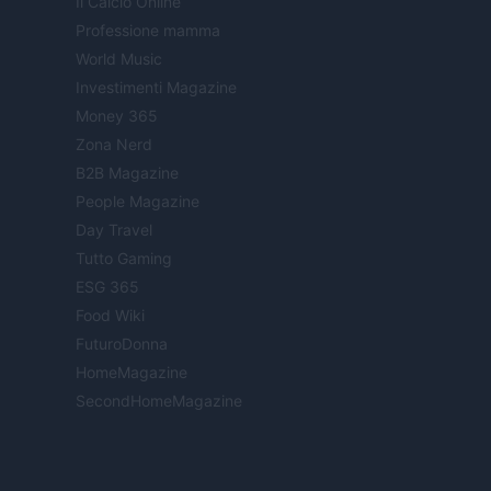
Il Calcio Online
Professione mamma
World Music
Investimenti Magazine
Money 365
Zona Nerd
B2B Magazine
People Magazine
Day Travel
Tutto Gaming
ESG 365
Food Wiki
FuturoDonna
HomeMagazine
SecondHomeMagazine