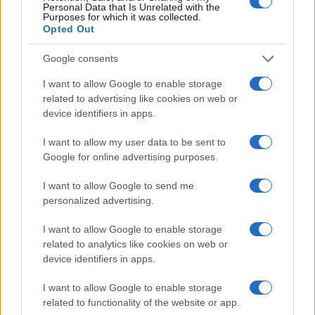
Personal Data that Is Unrelated with the
Purposes for which it was collected.
facevamo dei “giochi di simulazione”… comunque
Opted Out
anche se il
contenuto
è stato replicato all’infinito
si può sempre risalire al file originale: una foto o un
Google consents
video contiene come un’etichetta che dice da
I want to allow Google to enable storage
quale smartphone è stato creato, se è attiva la
related to advertising like cookies on web or
device identifiers in apps.
localizzazione sappiamo anche dove è stato
creato, eccetera».
I want to allow my user data to be sent to
Google for online advertising purposes.
Chi ci protegge
I want to allow Google to send me
personalized advertising.
Quindi siamo molto più avanti rispetto al
passato, anche sul piano normativo?
C’è la
I want to allow Google to enable storage
Convenzione di Budapest
(sulla criminalità
related to analytics like cookies on web or
device identifiers in apps.
informatica, ndr)
, che è stata varata nel 2000 è e
ha trovato sottoscrizione da parte molti Paesi ma
I want to allow Google to enable storage
non da tutti. In Italia è stata recepita 8 anni dopo,
related to functionality of the website or app.