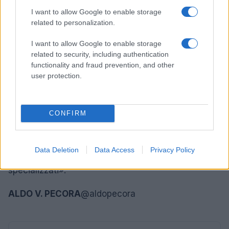
nel 2008, e questo dice molte cose…».
I want to allow Google to enable storage
related to personalization.
Lei ora ha una startup che si occupa di sicurezza
informatica. Che fine ha fatto il suo
I want to allow Google to enable storage
related to security, including authentication
reparto?
«C’è, c’è, ma non se ne parla più. Quando
functionality and fraud prevention, and other
lo comandavo io si chiamava Gruppo Anticrimine
user protection.
Tecnologico, poi è diventato Nucleo Speciale Frodi
Telematiche e ora Nucleo Speciale Frodi
Tecnologiche. Purtroppo è sottoutilizzato, ai miei
CONFIRM
tempi eravamo tre ufficiali, ora mi pare siano il
triplo. Numeri da fanteria, quando invece in indagini
Data Deletion
Data Access
Privacy Policy
del genere servono bravi operatori e tecnici
specializzati».
ALDO V. PECORA
@aldopecora