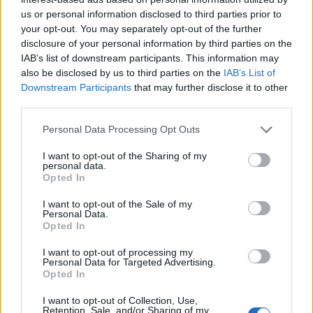
anonimato».
us or personal information disclosed to third parties prior to
your opt-out. You may separately opt-out of the further
Ma non esiste anonimato che tenga per un
disclosure of your personal information by third parties on the
bravo investigatore…
«Una volta che ho
IAB’s list of downstream participants. This information may
identificato amministrativamente chi è il
also be disclosed by us to third parties on the
IAB’s List of
Downstream Participants
that may further disclose it to other
responsabile posso rivolgermi a lui. Altrimenti
third parties.
traccio materialmente la macchina, ottengo l’IP, e
Please note that this website/app uses one or more Google
con un tracing più efficace magari anche una sua
Personal Data Processing Opt Outs
services and may gather and store information including but
localizzazione. Se lo trovo mando qualcuno sul
not limited to your visit or usage behaviour. You may click to
I want to opt-out of the Sharing of my
personal data.
posto e faccio spegnere il server. Però spesso…»
grant or deny consent to Google and its third-party tags to
Opted In
use your data for below specified purposes in below Google
consent section.
Spesso?
«Purtroppo queste operazioni innescano,
I want to opt-out of the Sale of my
Personal Data.
venendo meno il traffico su quel
contenuto
, si
Opted In
spostano su un altro server mirror. E ricomincia
I want to opt-out of processing my
tutto da capo».
Personal Data for Targeted Advertising.
Opted In
E in caso mi trovassi filmato o fotografato di
I want to opt-out of Collection, Use,
Retention, Sale, and/or Sharing of my
nascosto, come si fa a scoprire l’autore?
«Noi