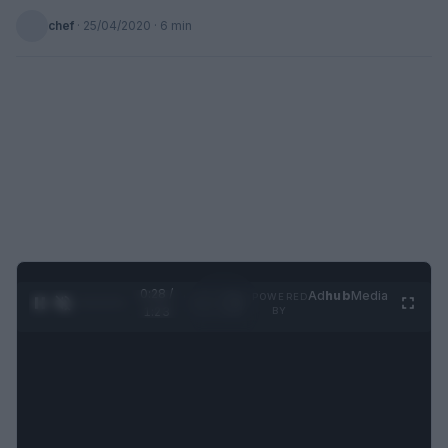
chef
·
25/04/2020
· 6 min
0:29 /
Ad
hub
Media
POWERED
1
/
4
1:23
BY