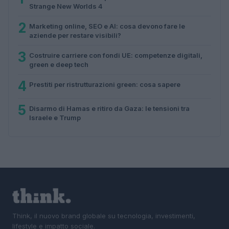
Strange New Worlds 4
2
Marketing online, SEO e AI: cosa devono fare le
aziende per restare visibili?
3
Costruire carriere con fondi UE: competenze digitali,
green e deep tech
4
Prestiti per ristrutturazioni green: cosa sapere
5
Disarmo di Hamas e ritiro da Gaza: le tensioni tra
Israele e Trump
Think, il nuovo brand globale su tecnologia, investimenti,
lifestyle e impatto sociale.