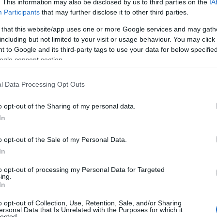
. This information may also be disclosed by us to third parties on the
IA
Participants
that may further disclose it to other third parties.
confusion che colpisce il motore JavaScript V8,
 that this website/app uses one or more Google services and may gath
 e di tanti altri browser basati su Chromium.
including but not limited to your visit or usage behaviour. You may click 
 to Google and its third-party tags to use your data for below specifi
cce di Google, questa vulnerabilità è
ogle consent section.
essere sfruttata da attaccanti per eseguire
tenti semplicemente inducendoli a visitare una
l Data Processing Opt Outs
 una scena da film del terrore informatico, ma
o opt-out of the Sharing of my personal data.
In
ra innocuo e di ritrovarti con il tuo dispositivo
o opt-out of the Sale of my Personal Data.
a vulnerabilità CVE-2025-6554 potrebbe
In
 mentre navighi?
to opt-out of processing my Personal Data for Targeted
ing.
In
 rischio?
o opt-out of Collection, Use, Retention, Sale, and/or Sharing
ersonal Data that Is Unrelated with the Purposes for which it
oit attivi che possono essere utilizzati dai
lected.