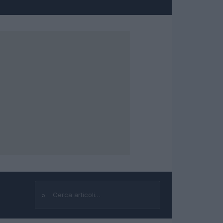
⌕
Cerca