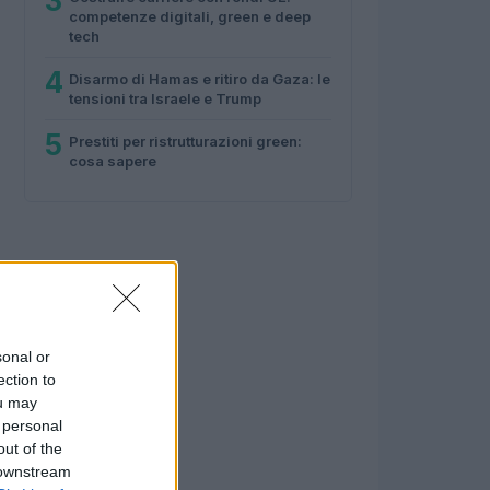
3
competenze digitali, green e deep
tech
4
Disarmo di Hamas e ritiro da Gaza: le
tensioni tra Israele e Trump
5
Prestiti per ristrutturazioni green:
cosa sapere
sonal or
ection to
ou may
 personal
out of the
 downstream