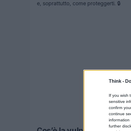
e, soprattutto, come proteggerti. 🔒
Think -
Do
If you wish 
sensitive in
confirm you
continue se
information 
further disc
Cos’è la vulnerabilità C