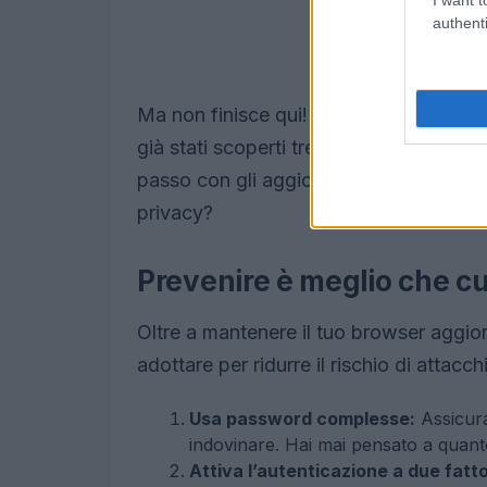
authenti
Ma non finisce qui! Questa vulnerabilit
già stati scoperti tre altri difetti critic
passo con gli aggiornamenti di sicurezza
privacy?
Prevenire è meglio che c
Oltre a mantenere il tuo browser aggio
adottare per ridurre il rischio di attacchi
Usa password complesse:
Assicura
indovinare. Hai mai pensato a quan
Attiva l’autenticazione a due fatto