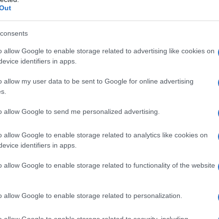
Out
e! Per verificare se il tuo Chrome è aggiornato,
i in alto a destra) e controlla la voce
consents
e, vero? Se non hai già applicato
o allow Google to enable storage related to advertising like cookies on
erà automaticamente.
evice identifiers in apps.
o allow my user data to be sent to Google for online advertising
s.
to allow Google to send me personalized advertising.
o allow Google to enable storage related to analytics like cookies on
evice identifiers in apps.
o allow Google to enable storage related to functionality of the website
o allow Google to enable storage related to personalization.
o allow Google to enable storage related to security, including