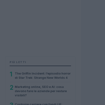
PIÙ LETTI
1
The Griffin Incident: l’episodio horror
di Star Trek: Strange New Worlds 4
2
Marketing online, SEO e AI: cosa
devono fare le aziende per restare
visibili?
Costruire carriere con fondi UE: