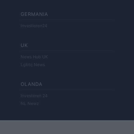
GERMANIA
Investieren24
UK
News Hub UK
Lgbtq News
OLANDA
Investeren 24
NL Newz