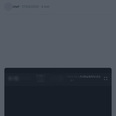
chef
·
17/04/2020
· 4 min
0:29 /
Ad
hub
Media
POWERED
1
/
4
1:23
BY