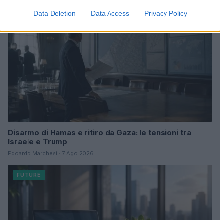
Data Deletion
Data Access
Privacy Policy
Disarmo di Hamas e ritiro da Gaza: le tensioni tra
Israele e Trump
Edoardo Marchesi · 7 Ago 2026
FUTURE