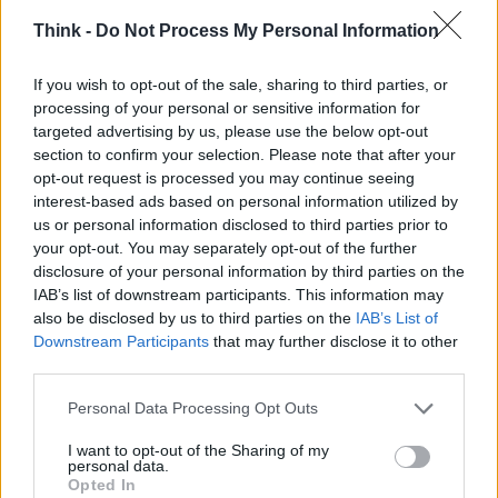
universitario, di laurearsi mentre lavora. Per un
Think -
Do Not Process My Personal Information
attimo penso a quanto sarebbe necessaria anche
in Italia una promozione della figura del docente,
If you wish to opt-out of the sale, sharing to third parties, or
così come un reclutamento fatto dalle municipalità
processing of your personal or sensitive information for
o dalle singole scuole, abolendo l’assurdo sistema
targeted advertising by us, please use the below opt-out
section to confirm your selection. Please note that after your
di concorsi e graduatorie. Ma siamo su un altro
opt-out request is processed you may continue seeing
pianeta. Tanti saluti alla povera patria Italia dalla
interest-based ads based on personal information utilized by
Svezia.
us or personal information disclosed to third parties prior to
your opt-out. You may separately opt-out of the further
disclosure of your personal information by third parties on the
Stoccolma, agosto 2013
IAB’s list of downstream participants. This information may
also be disclosed by us to third parties on the
IAB’s List of
ALEX CORLAZZOLI
Downstream Participants
that may further disclose it to other
third parties.
Please note that this website/app uses one or more Google
Personal Data Processing Opt Outs
AUTORE
services and may gather and store information including but
chef
not limited to your visit or usage behaviour. You may click to
I want to opt-out of the Sharing of my
personal data.
grant or deny consent to Google and its third-party tags to
Opted In
use your data for below specified purposes in below Google