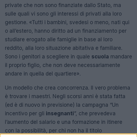
private che non sono finanziate dallo Stato, ma
sulle quali vi sono gli interessi di privati alla loro
gestione. «Tutti i bambini, svedesi o meno, nati qui
o all’estero, hanno diritto ad un finanziamento per
studiare erogato alle famiglie in base al loro
reddito, alla loro situazione abitativa e familiare.
Sono i genitori a scegliere in quale
scuola
mandare
il proprio figlio, che non deve necessariamente
andare in quella del quartiere».
Un modello che crea concorrenza. Il vero problema
è trovare i maestri. Negli scorsi anni è stata fatta
(ed è di nuovo in previsione) la campagna “Un
incentivo per gli
insegnanti
”, che prevedeva
l’aumento del salario e una formazione in itinere
con la possibilità, per chi non ha il titolo