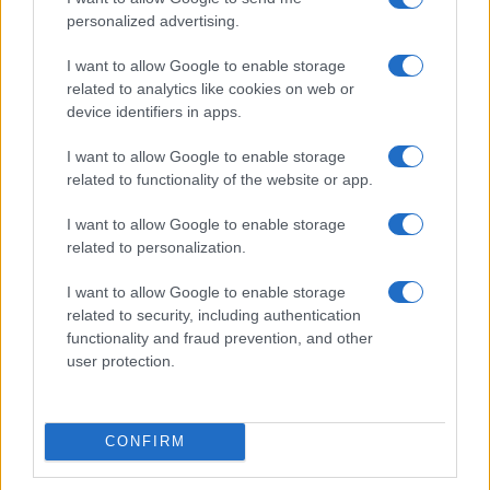
Continua a leggere
personalized advertising.
I want to allow Google to enable storage
FUTURE
related to analytics like cookies on web or
device identifiers in apps.
I want to allow Google to enable storage
related to functionality of the website or app.
I want to allow Google to enable storage
related to personalization.
I want to allow Google to enable storage
related to security, including authentication
functionality and fraud prevention, and other
user protection.
Rasoio elettrico Braun Serie 3 310s: recensione e
caratteristiche principali
Edoardo Vitali · 9 Ago 2026
CONFIRM
FUTURE