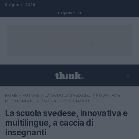
Salta al contenuto
9 Agosto 2026
9 Agosto 2026
⌕
×
⌕
HOME
»
FUTURE
»
LA SCUOLA SVEDESE, INNOVATIVA E
Cerca
MULTILINGUE, A CACCIA DI INSEGNANTI
La scuola svedese, innovativa e
multilingue, a caccia di
insegnanti