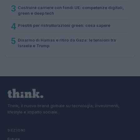
3
Costruire carriere con fondi UE: competenze digitali,
green e deep tech
4
Prestiti per ristrutturazioni green: cosa sapere
5
Disarmo di Hamas e ritiro da Gaza: le tensioni tra
Israele e Trump
Think, il nuovo brand globale su tecnologia, investimenti,
lifestyle e impatto sociale.
SEZIONI
Future