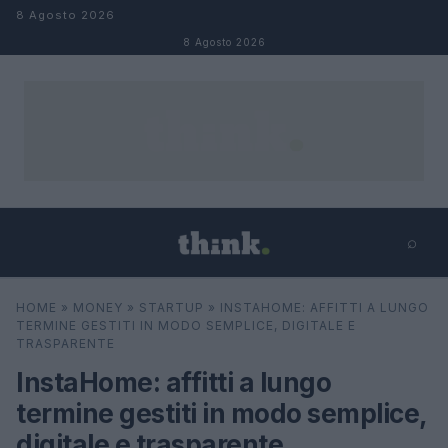
Salta al contenuto
8 Agosto 2026
8 Agosto 2026
⌕
×
⌕
HOME
»
MONEY
»
STARTUP
»
INSTAHOME: AFFITTI A LUNGO
Cerca
TERMINE GESTITI IN MODO SEMPLICE, DIGITALE E
TRASPARENTE
InstaHome: affitti a lungo
termine gestiti in modo semplice,
digitale e trasparente