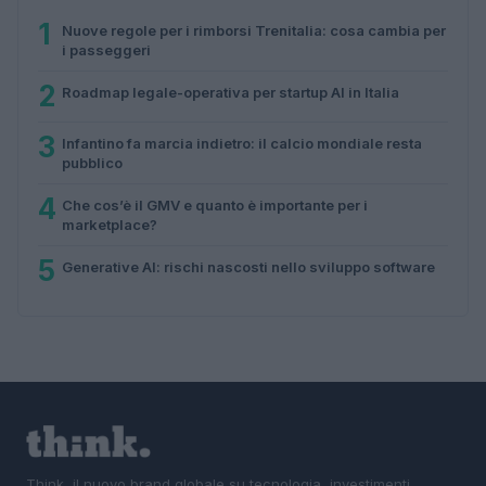
1
Nuove regole per i rimborsi Trenitalia: cosa cambia per
i passeggeri
2
Roadmap legale-operativa per startup AI in Italia
3
Infantino fa marcia indietro: il calcio mondiale resta
pubblico
4
Che cos’è il GMV e quanto è importante per i
marketplace?
5
Generative AI: rischi nascosti nello sviluppo software
Think, il nuovo brand globale su tecnologia, investimenti,