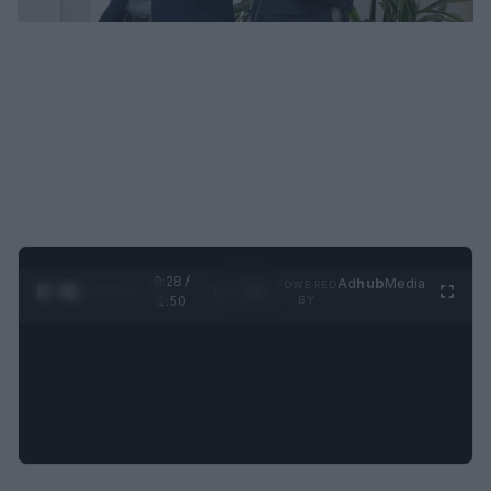
0:29 /
Ad
hub
Media
POWERED
1
/
4
1:50
BY