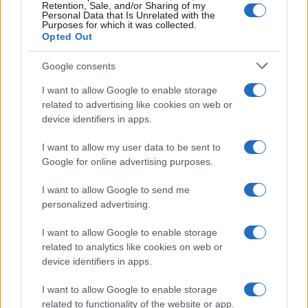
Retention, Sale, and/or Sharing of my
Allo stesso modo, chi cerca casa viene guidato
Personal Data that Is Unrelated with the
Purposes for which it was collected.
con attenzione, trova risposte rapide e può contare
Opted Out
su
un servizio clienti presente e umano
, che
segue ogni passaggio dalla prima visita alla fine
Google consents
della locazione.
I want to allow Google to enable storage
related to advertising like cookies on web or
device identifiers in apps.
Rendere l
’
affitto un
’
esperienza positiva
I want to allow my user data to be sent to
Un’unica mission:
gestire in modo professionale
Google for online advertising purposes.
gli affitti a lungo termine a Milano
, aiutando
proprietari e affittuari a risparmiare tempo, evitare
I want to allow Google to send me
personalized advertising.
problemi e ottenere il massimo dai propri spazi.
I want to allow Google to enable storage
Una soluzione concreta, già operativa, che
related to analytics like cookies on web or
risponde a un bisogno reale e crescente. E che —
device identifiers in apps.
senza promettere rivoluzioni — sta migliorando
I want to allow Google to enable storage
giorno dopo giorno la qualità dell’abitare urbano.
related to functionality of the website or app.