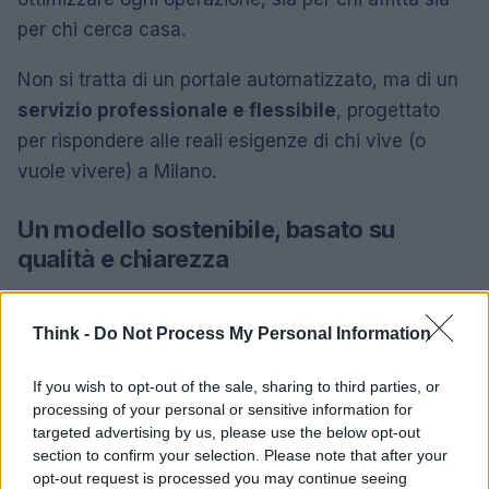
per chi cerca casa.
Non si tratta di un portale automatizzato, ma di un
servizio professionale e flessibile
, progettato
per rispondere alle reali esigenze di chi vive (o
vuole vivere) a Milano.
Un modello sostenibile, basato su
qualità e chiarezza
InstaHome contribuisce a migliorare la qualità del
mercato degli affitti. Lo fa con un approccio basato
Think -
Do Not Process My Personal Information
sulla
regolarità contrattuale
, sulla trasparenza
If you wish to opt-out of the sale, sharing to third parties, or
delle condizioni, sulla valorizzazione degli immobili
processing of your personal or sensitive information for
e sul rispetto per chi affitta e per chi abita. In un
targeted advertising by us, please use the below opt-out
contesto dove l’offerta spesso si muove tra
section to confirm your selection. Please note that after your
opt-out request is processed you may continue seeing
informalità e improvvisazione, questa startup porta