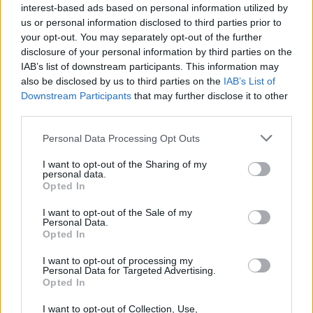
interest-based ads based on personal information utilized by
ordine, metodo e un servizio professionale.
us or personal information disclosed to third parties prior to
your opt-out. You may separately opt-out of the further
È un modello
sostenibile
anche dal punto di vista
disclosure of your personal information by third parties on the
IAB’s list of downstream participants. This information may
sociale: aiuta i proprietari a ottenere reddito in
also be disclosed by us to third parties on the
IAB’s List of
modo sicuro, e offre agli affittuari uno standard
Downstream Participants
that may further disclose it to other
abitativo più alto e rassicurante.
third parties.
Please note that this website/app uses one or more Google
Personal Data Processing Opt Outs
Non solo tecnologia: esperienza e
services and may gather and store information including but
relazione
not limited to your visit or usage behaviour. You may click to
I want to opt-out of the Sharing of my
personal data.
grant or deny consent to Google and its third-party tags to
Opted In
A differenza di molte piattaforme che si limitano a
use your data for below specified purposes in below Google
consent section.
fare da vetrina, InstaHome accompagna i suoi
I want to opt-out of the Sale of my
Personal Data.
clienti lungo tutto il percorso. I proprietari non
Opted In
devono occuparsi di nulla: la gestione è completa,
I want to opt-out of processing my
ma con la possibilità di monitorare ogni fase grazie
Personal Data for Targeted Advertising.
Opted In
a un sistema chiaro e una comunicazione continua.
I want to opt-out of Collection, Use,