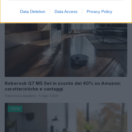
TECH
Data Deletion
Data Access
Privacy Policy
Roborock Q7 M5 Set in sconto del 40% su Amazon:
caratteristiche e vantaggi
Francesca Spadaro · 5 Ago 2026
TECH