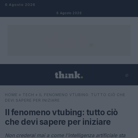
Salta al contenuto
6 Agosto 2026
6 Agosto 2026
⌕
×
⌕
HOME
»
TECH
»
IL FENOMENO VTUBING: TUTTO CIÒ CHE
Cerca
DEVI SAPERE PER INIZIARE
Il fenomeno vtubing: tutto ciò
che devi sapere per iniziare
Non crederai mai a come l'intelligenza artificiale sta