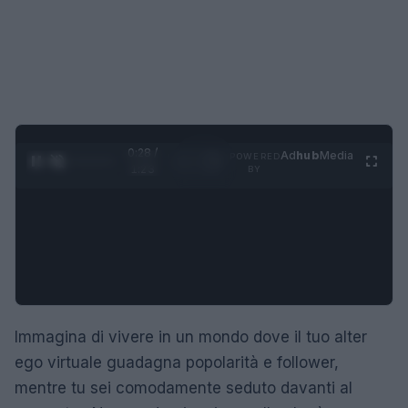
0:29 /
Ad
hub
Media
POWERED
1
/
4
1:23
BY
Immagina di vivere in un mondo dove il tuo alter
ego virtuale guadagna popolarità e follower,
mentre tu sei comodamente seduto davanti al