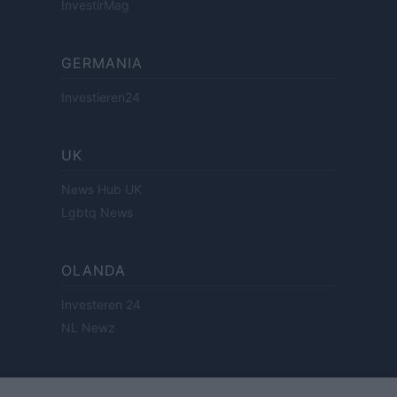
InvestirMag
GERMANIA
Investieren24
UK
News Hub UK
Lgbtq News
OLANDA
Investeren 24
NL Newz