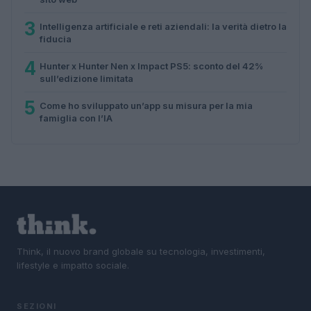
3
Intelligenza artificiale e reti aziendali: la verità dietro la
fiducia
4
Hunter x Hunter Nen x Impact PS5: sconto del 42%
sull’edizione limitata
5
Come ho sviluppato un’app su misura per la mia
famiglia con l’IA
Think, il nuovo brand globale su tecnologia, investimenti,
lifestyle e impatto sociale.
SEZIONI