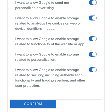
I want to allow Google to send me
Continua a leggere
personalized advertising.
I want to allow Google to enable storage
TECH
related to analytics like cookies on web or
device identifiers in apps.
I want to allow Google to enable storage
related to functionality of the website or app.
I want to allow Google to enable storage
related to personalization.
I want to allow Google to enable storage
related to security, including authentication
functionality and fraud prevention, and other
user protection.
Apprendimento linguistico accelerato: come funziona
Babbel
Susanna Riva · 6 Ago 2026
CONFIRM